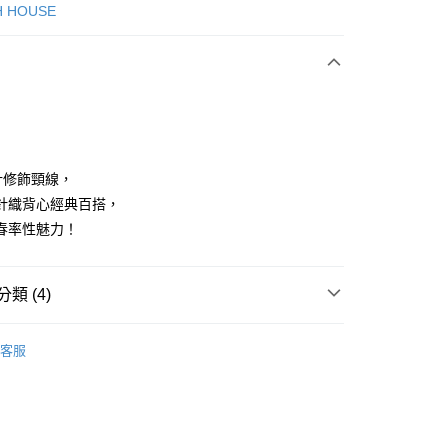
次付款
H HOUSE
付款
計修飾頸線，
針織背心經典百搭，
春率性魅力！
分期
你分期使用說明】
享後付
類 (4)
由台灣大哥大提供，台灣大哥大用戶可立即使用無須另外申請。
式選擇「大哥付你分期」，訂單成立後會自動跳轉到大哥付的交易
證手機門號後，選擇欲分期的期數、繳款截止日，確認付款後即
ISH HOUSE
外搭 | 外套
FTEE先享後付」】
。
客服
先享後付是「在收到商品之後才付款」的支付方式。 讓您購物簡單
准額度、可分期數及費用金額請依後續交易確認頁面所載為準。
上衣
針織衫/毛衣
心！
立30分鐘內，如未前往確認交易或遇審核未通過，訂單將自動取
：不需註冊會員、不需綁卡、不需儲值。
外搭
背心
「轉專審核」未通過狀況，表示未達大哥付你分期系統評分，恕
：只要手機號碼，簡訊認證，即可結帳。
評估內容。
：先確認商品／服務後，再付款。
ISH HOUSE
😍 25秋冬單品
式說明】