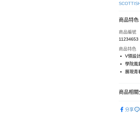
信用卡一
SCOTTIS
超商取貨
商品特色
LINE Pay
商品編號
Apple Pay
11234653
商品特色
街口支付
V領設
悠遊付
學院風
展現青
大哥付你
相關說明
【大哥付
AFTEE先
商品相關分
1.本服務
2.付款方
相關說明
流程，驗
🎀 SCOTT
【關於「A
ATM付款
完成交易
分享
AFTEE
▶女裝
3.實際核
便利好安
4.訂單成
１．簡單
▶女裝
消。如遇
２．便利
運送方式
無法說明
３．安心
🎀 SCOTT
【繳款方