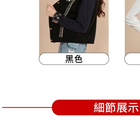
離島宅配
５．嚴禁
免運費
形，恩沛
動。