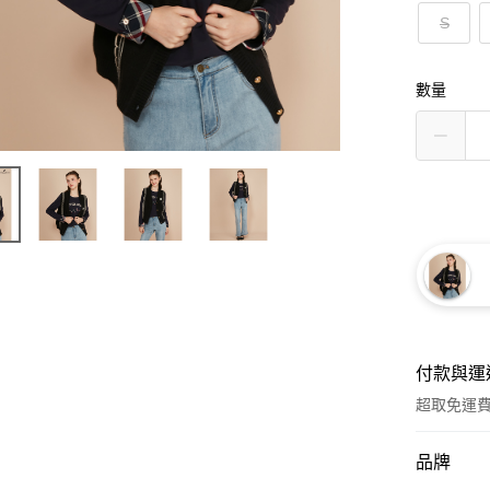
S
數量
付款與運
超取免運
付款方式
品牌