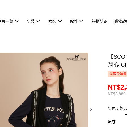
品牌一覽
男裝
女裝
配件
熱銷話題
購物說
【SCO
背心 CI
超取免運費
NT$2,
NT$3,880
顏色：經
尺寸