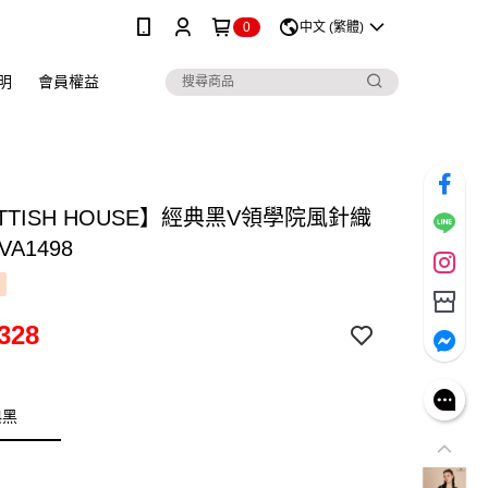
0
中文 (繁體)
明
會員權益
TTISH HOUSE】經典黑V領學院風針織
VA1498
328
典黑