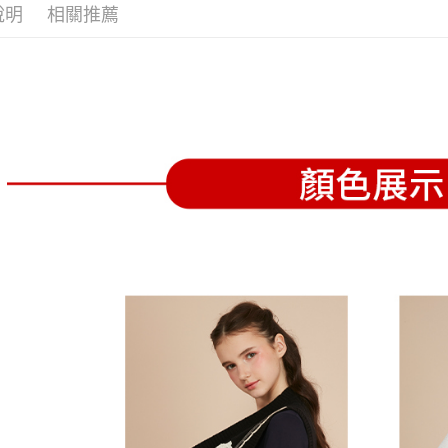
全家取貨
1.分期款
【「AFT
說明
相關推薦
醒簡訊。
免運費
１．於結帳
2.透過簡
付」結帳
帳／街口支
付款後全
２．訂單
３．收到繳
免運費
【注意事
／ATM／
1.本服務
※ 請注意
萊爾富取
用戶於交
絡購買商品
款買賣價
先享後付
免運費
2.基於同
※ 交易是
資料（包
是否繳費成
付款後萊
用，由本
付客戶支
免運費
3.完整用
【注意事
7-11取貨
１．透過由
交易，需
免運費
求債權轉
２．關於
付款後7-1
https://aft
免運費
３．未成
「AFTE
宅配
任。
４．使用「
免運費
即時審查
結果請求