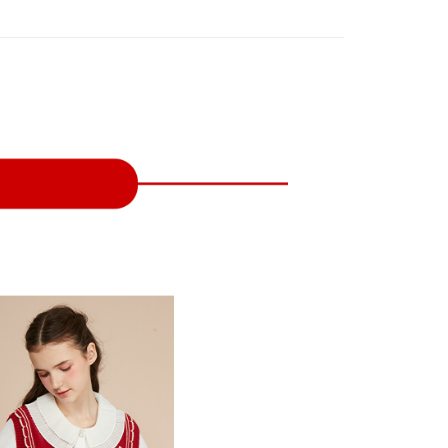
付款
項不併入電信帳單，「大哥付你分期」於每月結算日後寄送繳費提
EE先享後付」結帳流程】
方式選擇「AFTEE先享後付」後，將跳轉至「AFTEE先享後
訊連結打開帳單後，可選擇「超商條碼／台灣大直營門市／銀行轉
頁面，進行簡訊認證並確認金額後，即可完成結帳。
付／iPASS MONEY」等通路繳費。
家取貨
成立數日內，您將收到繳費通知簡訊。
費通知簡訊後14天內，點擊此簡訊中的連結，可透過四大超商
項】
網路銀行／等多元方式進行付款，方視為交易完成。
係由「台灣大哥大股份有限公司」（以下簡稱本公司）所提供，讓
：結帳手續完成當下不需立刻繳費，但若您需要取消訂單，請聯
貨付款
易時，得透過本服務購買商品或服務，並由商店將買賣／分期付
的店家。未經商家同意取消之訂單仍視為有效，需透過AFTEE
金債權讓與本公司後，依約使用本公司帳單繳交帳款。
繳納相關費用。
意付款使用「大哥付你分期」之契約關係目的，商店將以您的個人
否成功請以「AFTEE先享後付 」之結帳頁面顯示為準，若有關於
含姓名、電話或地址）提供予台灣大哥大進項蒐集、處理及利
功／繳費後需取消欲退款等相關疑問，請聯繫「AFTEE先享後
爾富取貨
公司與您本人進行分期帳單所需資料之確認、核對及更正。
援中心」
https://netprotections.freshdesk.com/support/home
戶服務條款，請詳閱以下連結：
https://oppay.tw/userRule
項】
付款
恩沛科技股份有限公司提供之「AFTEE先享後付」服務完成之
依本服務之必要範圍內提供個人資料，並將交易相關給付款項請
讓予恩沛科技股份有限公司。
個人資料處理事宜，請瀏覽以下網址：
1取貨
ee.tw/terms/#terms3
年的使用者請事先徵得法定代理人或監護人之同意方可使用
E先享後付」，若未經同意申辦者引起之損失，本公司不負相關責
AFTEE先享後付」時，將依據個別帳號之用戶狀況，依本公司
核予不同之上限額度；若仍有額度不足之情形，本公司將視審查
用戶進行身份認證。