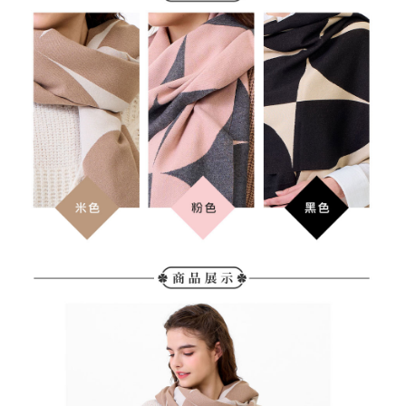
「AFTEE先享後付」，若未經同意申辦者引起之損失，本公司不負相關責
任。
免運費
４．使用「AFTEE先享後付」時，將依據個別帳號之用戶狀況，依本公司即
時審查核予不同之上限額度；若仍有額度不足之情形，本公司將視審查結果
離島宅配
請求用戶進行身份認證。
免運費
５．嚴禁一人註冊多個帳號或使用他人資訊註冊。若發現惡意使用之情形，
恩沛科技股份有限公司將有權停止該用戶之使用額度並採取法律行動。