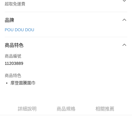
超取免運費
付款方式
品牌
信用卡一次付款
POU DOU DOU
超商取貨付款
商品特色
LINE Pay
商品編號
Apple Pay
11203889
街口支付
商品特色
悠遊付
摩登圖騰圍巾
大哥付你分期
相關說明
【大哥付你分期使用說明】
AFTEE先享後付
1.本服務由台灣大哥大提供，台灣大哥大用戶可立即使用無須另外申請。
詳細說明
商品規格
相關推薦
2.付款方式選擇「大哥付你分期」，訂單成立後會自動跳轉到大哥付的交易
相關說明
流程，驗證手機門號後，選擇欲分期的期數、繳款截止日，確認付款後即完
【關於「AFTEE先享後付」】
成交易。
ATM付款
AFTEE先享後付是「在收到商品之後才付款」的支付方式。 讓您購物簡單
3.實際核准額度、可分期數及費用金額請依後續交易確認頁面所載為準。
便利好安心！