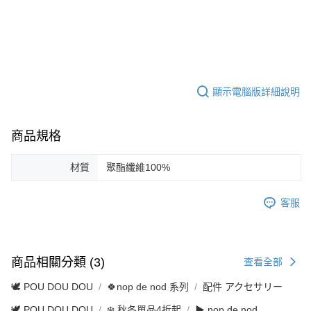
顯示電腦版詳細說明
商品規格
材質
聚酯纖維100%
客服
商品相關分類 (3)
查看全部
🕊️ POU DOU DOU
🍀nop de nod 系列
配件 アクセサリー
🕊️ POU DOU DOU
❄️ 秋冬單品4折起
▶ nop de nod