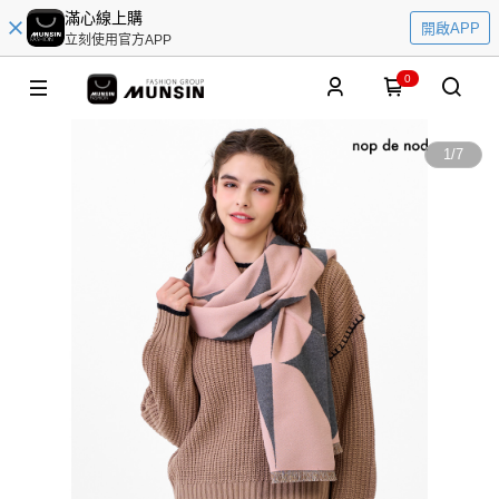
滿心線上購
開啟APP
立刻使用官方APP
0
1
/
7