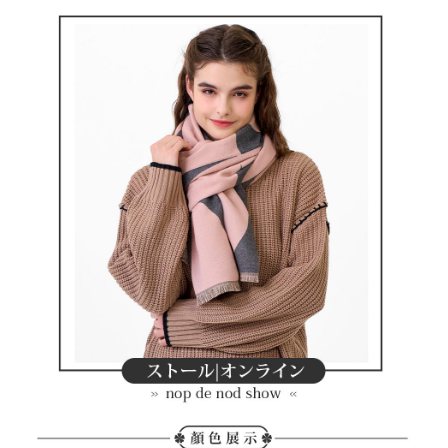
4.訂單成立30分鐘內，如未前往確認交易或遇審核未通過，訂單將自動取
１．簡單：不需註冊會員、不需綁卡、不需儲值。
運送方式
消。如遇「轉專審核」未通過狀況，表示未達大哥付你分期系統評分，恕無
２．便利：只要手機號碼，簡訊認證，即可結帳。
法說明評估內容。
３．安心：先確認商品／服務後，再付款。
全家取貨付款
【繳款方式說明】
1.分期款項不併入電信帳單，「大哥付你分期」於每月結算日後寄送繳費提
免運費
【「AFTEE先享後付」結帳流程】
醒簡訊。
１．於結帳方式選擇「AFTEE先享後付」後，將跳轉至「AFTEE先享後付」
2.透過簡訊連結打開帳單後，可選擇「超商條碼／台灣大直營門市／銀行轉
付款後全家取貨
結帳頁面，進行簡訊認證並確認金額後，即可完成結帳。
帳／街口支付／iPASS MONEY」等通路繳費。
２．訂單成立數日內，您將收到繳費通知簡訊。
免運費
３．收到繳費通知簡訊後14天內，點擊此簡訊中的連結，可透過四大超商／
【注意事項】
ATM／網路銀行／等多元方式進行付款，方視為交易完成。
萊爾富取貨付款
1.本服務係由「台灣大哥大股份有限公司」（以下簡稱本公司）所提供，讓
※ 請注意：結帳手續完成當下不需立刻繳費，但若您需要取消訂單，請聯絡
用戶於交易時，得透過本服務購買商品或服務，並由商店將買賣／分期付款
免運費
購買商品的店家。未經商家同意取消之訂單仍視為有效，需透過AFTEE先享
買賣價金債權讓與本公司後，依約使用本公司帳單繳交帳款。
後付繳納相關費用。
2.基於同意付款使用「大哥付你分期」之契約關係目的，商店將以您的個人
付款後萊爾富取貨
※ 交易是否成功請以「AFTEE先享後付 」之結帳頁面顯示為準，若有關於
資料（包含姓名、電話或地址）提供予台灣大哥大進項蒐集、處理及利用，
是否繳費成功／繳費後需取消欲退款等相關疑問，請聯繫「AFTEE先享後付
免運費
由本公司與您本人進行分期帳單所需資料之確認、核對及更正。
客戶支援中心」
https://netprotections.freshdesk.com/support/home
3.完整用戶服務條款，請詳閱以下連結：
https://oppay.tw/userRule
7-11取貨付款
【注意事項】
１．透過由恩沛科技股份有限公司提供之「AFTEE先享後付」服務完成之交
免運費
易，需依本服務之必要範圍內提供個人資料，並將交易相關給付款項請求債
權轉讓予恩沛科技股份有限公司。
付款後7-11取貨
２．關於個人資料處理事宜，請瀏覽以下網址：
免運費
https://aftee.tw/terms/#terms3
３．未成年的使用者請事先徵得法定代理人或監護人之同意方可使用
宅配