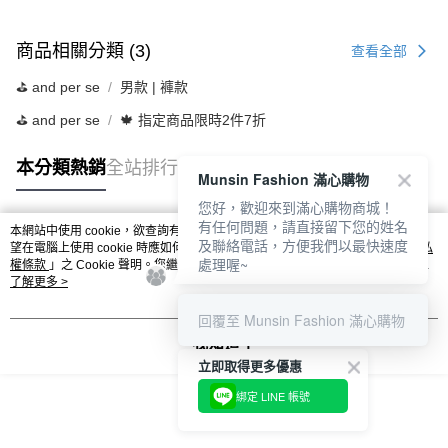
商品相關分類 (3)
查看全部
⛳️ and per se
男款 | 褲款
⛳️ and per se
🍁 指定商品限時2件7折
本分類熱銷
全站排行
Munsin Fashion 滿心購物
您好，歡迎來到滿心購物商城！
有任何問題，請直接留下您的姓名
本網站中使用 cookie，欲查詢有關本網站使用 cookie 方式之詳情，及若您不希
及聯絡電話，方便我們以最快速度
熱門標籤
望在電腦上使用 cookie 時應如何變更電腦的 cookie 設定，請參閱本網站「
隱私
處理喔~
權條款
」之 Cookie 聲明。您繼續使用本網站即表示您同意本公司得按本網站使
用條款之 Cookie 聲明使用 cookie。
了解更多 >
回覆至 Munsin Fashion 滿心購物
我知道了
立即取得更多優惠
綁定 LINE 帳號