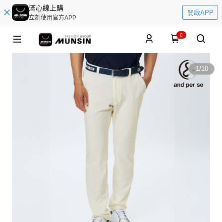
滿心線上購
開啟APP
立刻使用官方APP
0
1
/
10