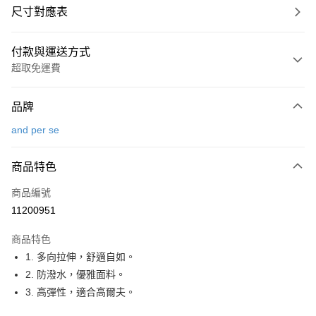
尺寸對應表
付款與運送方式
超取免運費
付款方式
品牌
信用卡一次付款
and per se
超商取貨付款
商品特色
LINE Pay
商品編號
Apple Pay
11200951
街口支付
商品特色
悠遊付
1. 多向拉伸，舒適自如。
大哥付你分期
2. 防潑水，優雅面料。
相關說明
3. 高彈性，適合高爾夫。
【大哥付你分期使用說明】
AFTEE先享後付