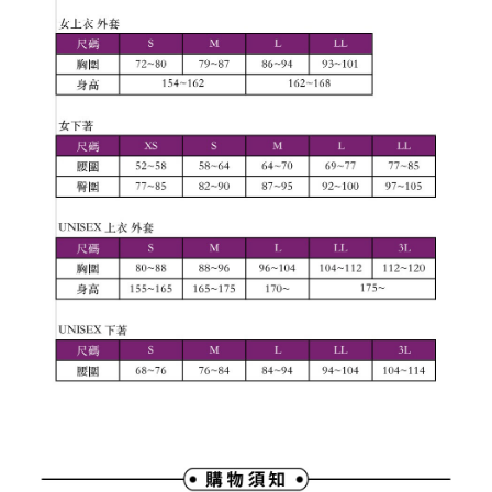
權轉讓予恩沛科技股份有限公司。
付款後7-11取貨
２．關於個人資料處理事宜，請瀏覽以下網址：
免運費
https://aftee.tw/terms/#terms3
３．未成年的使用者請事先徵得法定代理人或監護人之同意方可使用
宅配
「AFTEE先享後付」，若未經同意申辦者引起之損失，本公司不負相關責
任。
免運費
４．使用「AFTEE先享後付」時，將依據個別帳號之用戶狀況，依本公司即
時審查核予不同之上限額度；若仍有額度不足之情形，本公司將視審查結果
離島宅配
請求用戶進行身份認證。
免運費
５．嚴禁一人註冊多個帳號或使用他人資訊註冊。若發現惡意使用之情形，
恩沛科技股份有限公司將有權停止該用戶之使用額度並採取法律行動。