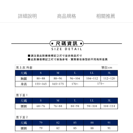
1.本服務由台灣大哥大提供，台灣大哥大用戶可立即使用無須另外申請。
2.付款方式選擇「大哥付你分期」，訂單成立後會自動跳轉到大哥付的交易
相關說明
流程，驗證手機門號後，選擇欲分期的期數、繳款截止日，確認付款後即完
【關於「AFTEE先享後付」】
詳細說明
商品規格
相關推薦
成交易。
ATM付款
AFTEE先享後付是「在收到商品之後才付款」的支付方式。 讓您購物簡單
3.實際核准額度、可分期數及費用金額請依後續交易確認頁面所載為準。
便利好安心！
4.訂單成立30分鐘內，如未前往確認交易或遇審核未通過，訂單將自動取
１．簡單：不需註冊會員、不需綁卡、不需儲值。
運送方式
消。如遇「轉專審核」未通過狀況，表示未達大哥付你分期系統評分，恕無
２．便利：只要手機號碼，簡訊認證，即可結帳。
法說明評估內容。
３．安心：先確認商品／服務後，再付款。
全家取貨付款
【繳款方式說明】
1.分期款項不併入電信帳單，「大哥付你分期」於每月結算日後寄送繳費提
免運費
【「AFTEE先享後付」結帳流程】
醒簡訊。
１．於結帳方式選擇「AFTEE先享後付」後，將跳轉至「AFTEE先享後付」
2.透過簡訊連結打開帳單後，可選擇「超商條碼／台灣大直營門市／銀行轉
付款後全家取貨
結帳頁面，進行簡訊認證並確認金額後，即可完成結帳。
帳／街口支付／iPASS MONEY」等通路繳費。
２．訂單成立數日內，您將收到繳費通知簡訊。
免運費
３．收到繳費通知簡訊後14天內，點擊此簡訊中的連結，可透過四大超商／
【注意事項】
ATM／網路銀行／等多元方式進行付款，方視為交易完成。
萊爾富取貨付款
1.本服務係由「台灣大哥大股份有限公司」（以下簡稱本公司）所提供，讓
※ 請注意：結帳手續完成當下不需立刻繳費，但若您需要取消訂單，請聯絡
用戶於交易時，得透過本服務購買商品或服務，並由商店將買賣／分期付款
免運費
購買商品的店家。未經商家同意取消之訂單仍視為有效，需透過AFTEE先享
買賣價金債權讓與本公司後，依約使用本公司帳單繳交帳款。
後付繳納相關費用。
2.基於同意付款使用「大哥付你分期」之契約關係目的，商店將以您的個人
付款後萊爾富取貨
※ 交易是否成功請以「AFTEE先享後付 」之結帳頁面顯示為準，若有關於
資料（包含姓名、電話或地址）提供予台灣大哥大進項蒐集、處理及利用，
是否繳費成功／繳費後需取消欲退款等相關疑問，請聯繫「AFTEE先享後付
免運費
由本公司與您本人進行分期帳單所需資料之確認、核對及更正。
客戶支援中心」
https://netprotections.freshdesk.com/support/home
3.完整用戶服務條款，請詳閱以下連結：
https://oppay.tw/userRule
7-11取貨付款
【注意事項】
１．透過由恩沛科技股份有限公司提供之「AFTEE先享後付」服務完成之交
免運費
易，需依本服務之必要範圍內提供個人資料，並將交易相關給付款項請求債