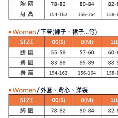
「AFTE
宅配
任。
４．使用「
免運費
即時審查
結果請求
離島宅配
５．嚴禁
免運費
形，恩沛
動。