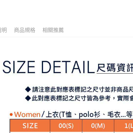
▶女裝
3.實際核
便利好安
4.訂單成
１．簡單
▶女裝
消。如遇
２．便利
運送方式
無法說明
３．安心
【繳款方
全家取貨
1.分期款
【「AFT
說明
商品規格
相關推薦
醒簡訊。
免運費
１．於結帳
2.透過簡
付」結帳
帳／街口支
付款後全
２．訂單
３．收到繳
免運費
【注意事
／ATM／
1.本服務
※ 請注意
萊爾富取
用戶於交
絡購買商品
款買賣價
先享後付
免運費
2.基於同
※ 交易是
資料（包
是否繳費成
付款後萊
用，由本
付客戶支
免運費
3.完整用
【注意事
7-11取貨
１．透過由
交易，需
免運費
求債權轉
２．關於
付款後7-1
https://aft
免運費
３．未成