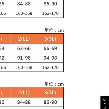
E先享後付」，若未經同意申辦者引起之損失，本公司不負相關責
AFTEE先享後付」時，將依據個別帳號之用戶狀況，依本公司
核予不同之上限額度；若仍有額度不足之情形，本公司將視審查
用戶進行身份認證。
一人註冊多個帳號或使用他人資訊註冊。若發現惡意使用之情
科技股份有限公司將有權停止該用戶之使用額度並採取法律行
AI
找
尺