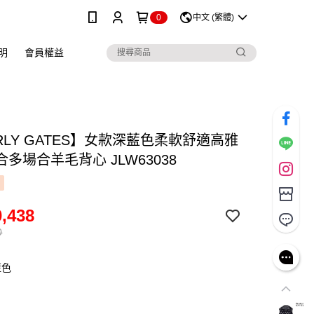
0
中文 (繁體)
明
會員權益
RLY GATES】女款深藍色柔軟舒適高雅
多場合羊毛背心 JLW63038
,438
0
藍色