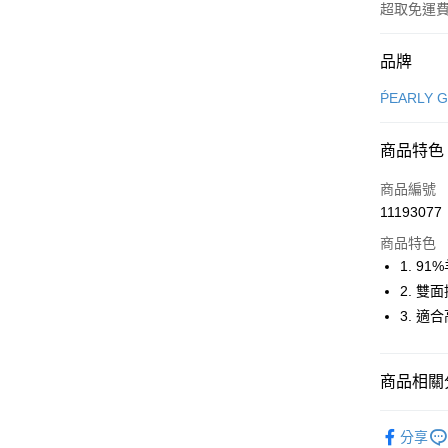
超取免運
付款方式
品牌
信用卡一
ṔEARLY 
超商取貨
商品特色
LINE Pay
商品編號
Apple Pay
11193077
商品特色
街口支付
1. 9
悠遊付
2. 
3. 
大哥付你
相關說明
【大哥付
AFTEE先
商品相關分
1.本服務
2.付款方
相關說明
流程，驗
⛳️ ṔEARL
【關於「A
ATM付款
完成交易
分享
AFTEE