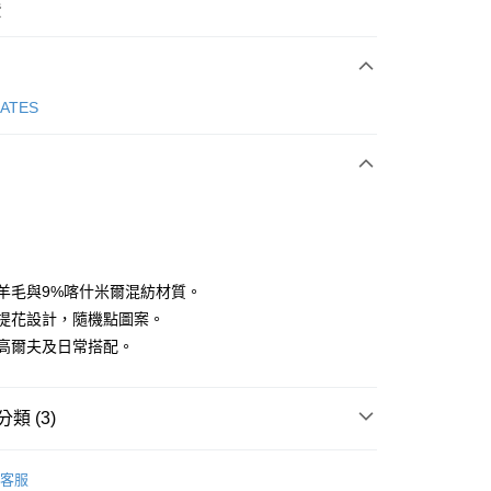
費
次付款
GATES
付款
1%羊毛與9%喀什米爾混紡材質。
雙面提花設計，隨機點圖案。
適合高爾夫及日常搭配。
分期
你分期使用說明】
享後付
類 (3)
由台灣大哥大提供，台灣大哥大用戶可立即使用無須另外申請。
式選擇「大哥付你分期」，訂單成立後會自動跳轉到大哥付的交易
證手機門號後，選擇欲分期的期數、繳款截止日，確認付款後即
Y GATES
女款服飾
外套/背心
FTEE先享後付」】
。
客服
先享後付是「在收到商品之後才付款」的支付方式。 讓您購物簡單