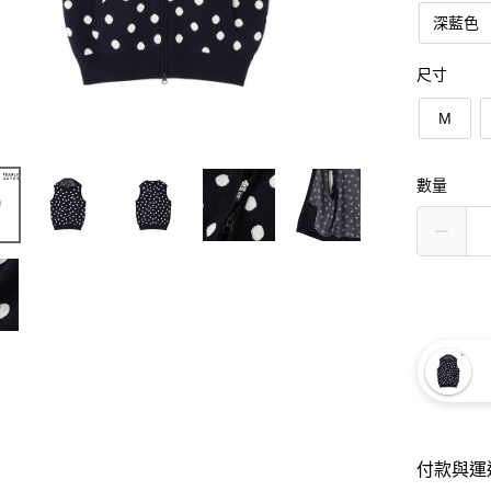
深藍色
尺寸
M
數量
付款與運