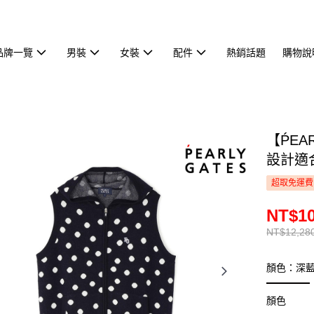
品牌一覽
男裝
女裝
配件
熱銷話題
購物說
【ṔEA
設計適合
超取免運費
NT$10
NT$12,28
顏色：深
顏色