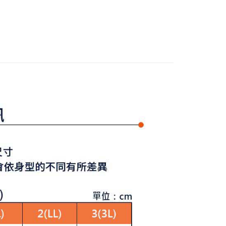
准額度、可分期數及費用金額請依後續交易確認頁面所載為準。
上衣
針織衫/毛衣
心！
立30分鐘內，如未前往確認交易或遇審核未通過，訂單將自動取
：不需註冊會員、不需綁卡、不需儲值。
外搭
背心
「轉專審核」未通過狀況，表示未達大哥付你分期系統評分，恕
：只要手機號碼，簡訊認證，即可結帳。
評估內容。
：先確認商品／服務後，再付款。
式說明】
付款
項不併入電信帳單，「大哥付你分期」於每月結算日後寄送繳費提
EE先享後付」結帳流程】
方式選擇「AFTEE先享後付」後，將跳轉至「AFTEE先享後
訊連結打開帳單後，可選擇「超商條碼／台灣大直營門市／銀行轉
頁面，進行簡訊認證並確認金額後，即可完成結帳。
付／iPASS MONEY」等通路繳費。
家取貨
成立數日內，您將收到繳費通知簡訊。
費通知簡訊後14天內，點擊此簡訊中的連結，可透過四大超商
項】
網路銀行／等多元方式進行付款，方視為交易完成。
係由「台灣大哥大股份有限公司」（以下簡稱本公司）所提供，讓
：結帳手續完成當下不需立刻繳費，但若您需要取消訂單，請聯
貨付款
易時，得透過本服務購買商品或服務，並由商店將買賣／分期付
的店家。未經商家同意取消之訂單仍視為有效，需透過AFTEE
金債權讓與本公司後，依約使用本公司帳單繳交帳款。
繳納相關費用。
意付款使用「大哥付你分期」之契約關係目的，商店將以您的個人
否成功請以「AFTEE先享後付 」之結帳頁面顯示為準，若有關於
含姓名、電話或地址）提供予台灣大哥大進項蒐集、處理及利
功／繳費後需取消欲退款等相關疑問，請聯繫「AFTEE先享後
爾富取貨
公司與您本人進行分期帳單所需資料之確認、核對及更正。
援中心」
https://netprotections.freshdesk.com/support/home
戶服務條款，請詳閱以下連結：
https://oppay.tw/userRule
項】
付款
恩沛科技股份有限公司提供之「AFTEE先享後付」服務完成之
依本服務之必要範圍內提供個人資料，並將交易相關給付款項請
讓予恩沛科技股份有限公司。
個人資料處理事宜，請瀏覽以下網址：
1取貨
ee.tw/terms/#terms3
年的使用者請事先徵得法定代理人或監護人之同意方可使用