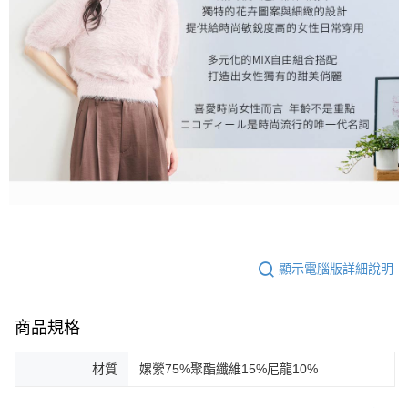
顯示電腦版詳細說明
商品規格
材質
嫘縈75%聚酯纖維15%尼龍10%