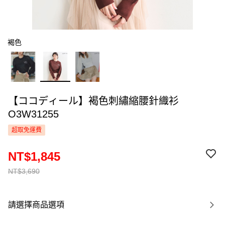
褐色
【ココディール】褐色刺繡縮腰針織衫
O3W31255
超取免運費
NT$1,845
NT$3,690
請選擇商品選項