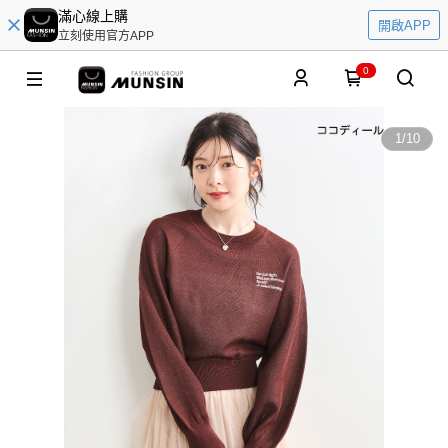
滿心線上購
開啟APP
立刻使用官方APP
0
1
/
10