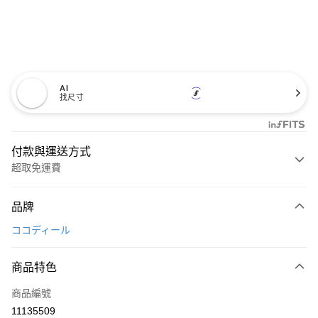
AI
找尺寸
付款與運送方式
超取免運費
付款方式
品牌
信用卡一次付款
ココディール
超商取貨付款
商品特色
LINE Pay
商品編號
Apple Pay
11135509