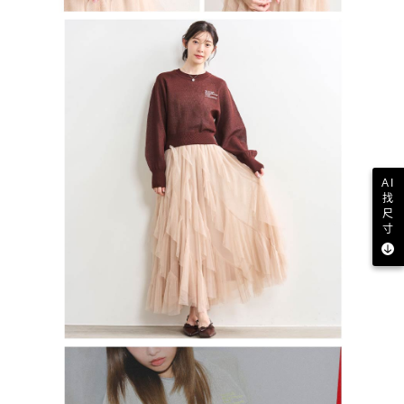
AI
找
尺
寸