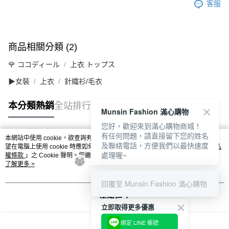
客服
商品相關分類 (2)
🌹 ココディール
上衣 トップス
▶女裝
上衣
針織衫/毛衣
本分類熱銷
全站排行
Munsin Fashion 滿心購物
您好，歡迎來到滿心購物商城！
有任何問題，請直接留下您的姓名
本網站中使用 cookie，欲查詢有關本網站使用 cookie 方式之詳情，及若您不希
及聯絡電話，方便我們以最快速度
熱門標籤
望在電腦上使用 cookie 時應如何變更電腦的 cookie 設定，請參閱本網站「
隱私
處理喔~
權條款
」之 Cookie 聲明。您繼續使用本網站即表示您同意本公司得按本網站使
用條款之 Cookie 聲明使用 cookie。
了解更多 >
回覆至 Munsin Fashion 滿心購物
我知道了
立即取得更多優惠
綁定 LINE 帳號