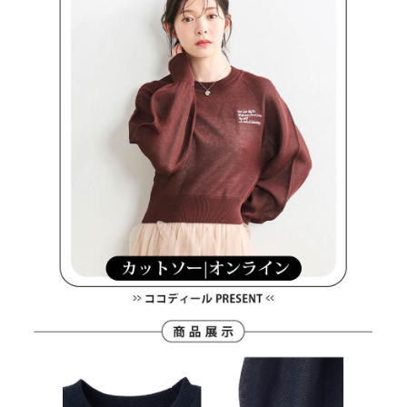
買賣價金債權讓與本公司後，依約使用本公司帳單繳交帳款。
後付繳納相關費用。
2.基於同意付款使用「大哥付你分期」之契約關係目的，商店將以您的個人
付款後萊爾富取貨
※ 交易是否成功請以「AFTEE先享後付 」之結帳頁面顯示為準，若有關於
資料（包含姓名、電話或地址）提供予台灣大哥大進項蒐集、處理及利用，
是否繳費成功／繳費後需取消欲退款等相關疑問，請聯繫「AFTEE先享後付
免運費
由本公司與您本人進行分期帳單所需資料之確認、核對及更正。
客戶支援中心」
https://netprotections.freshdesk.com/support/home
3.完整用戶服務條款，請詳閱以下連結：
https://oppay.tw/userRule
7-11取貨付款
【注意事項】
１．透過由恩沛科技股份有限公司提供之「AFTEE先享後付」服務完成之交
免運費
易，需依本服務之必要範圍內提供個人資料，並將交易相關給付款項請求債
權轉讓予恩沛科技股份有限公司。
付款後7-11取貨
２．關於個人資料處理事宜，請瀏覽以下網址：
免運費
https://aftee.tw/terms/#terms3
３．未成年的使用者請事先徵得法定代理人或監護人之同意方可使用
宅配
「AFTEE先享後付」，若未經同意申辦者引起之損失，本公司不負相關責
任。
免運費
４．使用「AFTEE先享後付」時，將依據個別帳號之用戶狀況，依本公司即
時審查核予不同之上限額度；若仍有額度不足之情形，本公司將視審查結果
離島宅配
請求用戶進行身份認證。
免運費
５．嚴禁一人註冊多個帳號或使用他人資訊註冊。若發現惡意使用之情形，
恩沛科技股份有限公司將有權停止該用戶之使用額度並採取法律行動。