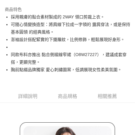
街口支付
商品特色
悠遊付
採用親膚的黏合素材製成的 2WAY 領口剪裁上衣。
大哥付你分期
可隨心情變換造型：將肩線下拉成一字領的 露肩穿法，或是保持
相關說明
基本圓領 的經典風格。
【大哥付你分期使用說明】
澎袖設計搭配緊實的下擺羅紋，比例修飾，輕鬆展現好身形。
AFTEE先享後付
1.本服務由台灣大哥大提供，台灣大哥大用戶可立即使用無須另外申請。
2.付款方式選擇「大哥付你分期」，訂單成立後會自動跳轉到大哥付的交易
相關說明
流程，驗證手機門號後，選擇欲分期的期數、繳款截止日，確認付款後即完
同款布料亦推出 黏合側褶線窄裙（O8W27227），建議成套穿
【關於「AFTEE先享後付」】
成交易。
ATM付款
AFTEE先享後付是「在收到商品之後才付款」的支付方式。 讓您購物簡單
搭，更顯完整。
3.實際核准額度、可分期數及費用金額請依後續交易確認頁面所載為準。
便利好安心！
胸前點綴品牌獨家 愛心刺繡圖案，低調展現女性柔美氛圍。
4.訂單成立30分鐘內，如未前往確認交易或遇審核未通過，訂單將自動取
１．簡單：不需註冊會員、不需綁卡、不需儲值。
運送方式
消。如遇「轉專審核」未通過狀況，表示未達大哥付你分期系統評分，恕無
２．便利：只要手機號碼，簡訊認證，即可結帳。
法說明評估內容。
３．安心：先確認商品／服務後，再付款。
全家取貨付款
【繳款方式說明】
1.分期款項不併入電信帳單，「大哥付你分期」於每月結算日後寄送繳費提
免運費
【「AFTEE先享後付」結帳流程】
詳細說明
商品規格
相關推薦
醒簡訊。
１．於結帳方式選擇「AFTEE先享後付」後，將跳轉至「AFTEE先享後付」
2.透過簡訊連結打開帳單後，可選擇「超商條碼／台灣大直營門市／銀行轉
付款後全家取貨
結帳頁面，進行簡訊認證並確認金額後，即可完成結帳。
帳／街口支付／iPASS MONEY」等通路繳費。
２．訂單成立數日內，您將收到繳費通知簡訊。
免運費
３．收到繳費通知簡訊後14天內，點擊此簡訊中的連結，可透過四大超商／
【注意事項】
ATM／網路銀行／等多元方式進行付款，方視為交易完成。
萊爾富取貨付款
1.本服務係由「台灣大哥大股份有限公司」（以下簡稱本公司）所提供，讓
※ 請注意：結帳手續完成當下不需立刻繳費，但若您需要取消訂單，請聯絡
用戶於交易時，得透過本服務購買商品或服務，並由商店將買賣／分期付款
免運費
購買商品的店家。未經商家同意取消之訂單仍視為有效，需透過AFTEE先享