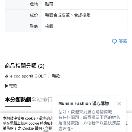
產地
越南
成份
鞋面合成皮革、合成樹脂
鞋底
橡膠
客服
商品相關分類 (2)
⛳️ le coq sportif GOLF
鞋款
▶鞋款
本分類熱銷
全站排行
Munsin Fashion 滿心購物
您好，歡迎來到滿心購物商城！
有任何問題，請直接留下您的姓名
本網站中使用 cookie，欲查詢有關本網站使用 cookie 方式之詳情，及若您不希
及聯絡電話，方便我們以最快速度
熱門標籤
望在電腦上使用 cookie 時應如何變更電腦的 cookie 設定，請參閱本網站「
隱私
處理喔~
權條款
」之 Cookie 聲明。您繼續使用本網站即表示您同意本公司得按本網站使