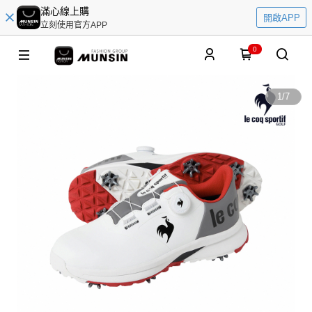
滿心線上購
開啟APP
立刻使用官方APP
0
1
/
7