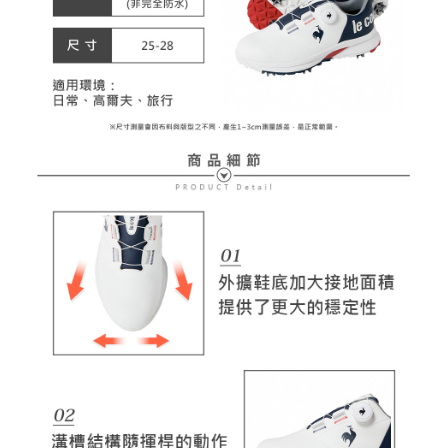
１．透過由恩沛科技股份有限公司提供之「AFTEE先享後付」服務完成之交
免運費
易，需依本服務之必要範圍內提供個人資料，並將交易相關給付款項請求債
權轉讓予恩沛科技股份有限公司。
付款後7-11取貨
２．關於個人資料處理事宜，請瀏覽以下網址：
免運費
https://aftee.tw/terms/#terms3
３．未成年的使用者請事先徵得法定代理人或監護人之同意方可使用
宅配
「AFTEE先享後付」，若未經同意申辦者引起之損失，本公司不負相關責
任。
免運費
４．使用「AFTEE先享後付」時，將依據個別帳號之用戶狀況，依本公司即
時審查核予不同之上限額度；若仍有額度不足之情形，本公司將視審查結果
離島宅配
請求用戶進行身份認證。
免運費
５．嚴禁一人註冊多個帳號或使用他人資訊註冊。若發現惡意使用之情形，
恩沛科技股份有限公司將有權停止該用戶之使用額度並採取法律行動。