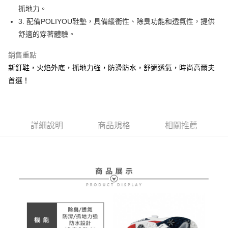
【大哥付你分期使用說明】
抓地力。
AFTEE先享後付
1.本服務由台灣大哥大提供，台灣大哥大用戶可立即使用無須另外申請。
3. 配備POLIYOU鞋墊，具備緩衝性、除臭功能和透氣性，提供
2.付款方式選擇「大哥付你分期」，訂單成立後會自動跳轉到大哥付的交易
相關說明
流程，驗證手機門號後，選擇欲分期的期數、繳款截止日，確認付款後即完
舒適的穿著體驗。
【關於「AFTEE先享後付」】
成交易。
ATM付款
AFTEE先享後付是「在收到商品之後才付款」的支付方式。 讓您購物簡單
3.實際核准額度、可分期數及費用金額請依後續交易確認頁面所載為準。
銷售重點
便利好安心！
4.訂單成立30分鐘內，如未前往確認交易或遇審核未通過，訂單將自動取
１．簡單：不需註冊會員、不需綁卡、不需儲值。
新釘鞋，火焰外底，抓地力強，防滑防水，舒適透氣，時尚高爾夫
運送方式
消。如遇「轉專審核」未通過狀況，表示未達大哥付你分期系統評分，恕無
２．便利：只要手機號碼，簡訊認證，即可結帳。
法說明評估內容。
首選！
３．安心：先確認商品／服務後，再付款。
全家取貨付款
【繳款方式說明】
1.分期款項不併入電信帳單，「大哥付你分期」於每月結算日後寄送繳費提
免運費
【「AFTEE先享後付」結帳流程】
醒簡訊。
１．於結帳方式選擇「AFTEE先享後付」後，將跳轉至「AFTEE先享後付」
2.透過簡訊連結打開帳單後，可選擇「超商條碼／台灣大直營門市／銀行轉
付款後全家取貨
結帳頁面，進行簡訊認證並確認金額後，即可完成結帳。
帳／街口支付／iPASS MONEY」等通路繳費。
詳細說明
商品規格
相關推薦
２．訂單成立數日內，您將收到繳費通知簡訊。
免運費
３．收到繳費通知簡訊後14天內，點擊此簡訊中的連結，可透過四大超商／
【注意事項】
ATM／網路銀行／等多元方式進行付款，方視為交易完成。
萊爾富取貨付款
1.本服務係由「台灣大哥大股份有限公司」（以下簡稱本公司）所提供，讓
※ 請注意：結帳手續完成當下不需立刻繳費，但若您需要取消訂單，請聯絡
用戶於交易時，得透過本服務購買商品或服務，並由商店將買賣／分期付款
免運費
購買商品的店家。未經商家同意取消之訂單仍視為有效，需透過AFTEE先享
買賣價金債權讓與本公司後，依約使用本公司帳單繳交帳款。
後付繳納相關費用。
2.基於同意付款使用「大哥付你分期」之契約關係目的，商店將以您的個人
付款後萊爾富取貨
※ 交易是否成功請以「AFTEE先享後付 」之結帳頁面顯示為準，若有關於
資料（包含姓名、電話或地址）提供予台灣大哥大進項蒐集、處理及利用，
是否繳費成功／繳費後需取消欲退款等相關疑問，請聯繫「AFTEE先享後付
免運費
由本公司與您本人進行分期帳單所需資料之確認、核對及更正。
客戶支援中心」
https://netprotections.freshdesk.com/support/home
3.完整用戶服務條款，請詳閱以下連結：
https://oppay.tw/userRule
7-11取貨付款
【注意事項】