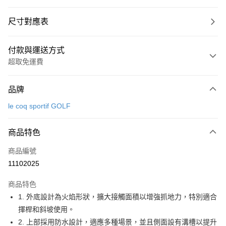
尺寸對應表
付款與運送方式
超取免運費
付款方式
品牌
信用卡一次付款
le coq sportif GOLF
超商取貨付款
商品特色
LINE Pay
商品編號
Apple Pay
11102025
街口支付
商品特色
悠遊付
1. 外底設計為火焰形狀，擴大接觸面積以增強抓地力，特別適合
大哥付你分期
揮桿和斜坡使用。
相關說明
2. 上部採用防水設計，適應多種場景，並且側面設有溝槽以提升