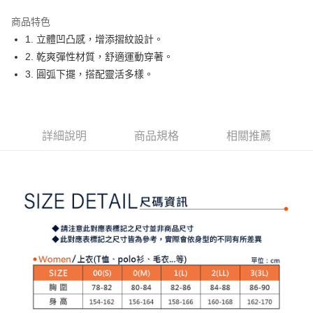
街口支付
商品特色
悠遊付
1. 立體凹凸感，增添摺紋設計。
大哥付你分期
2. 乾爽彈性材質，舒適運動穿著。
相關說明
3. 圓弧下擺，搭配靈活多樣。
【大哥付你分期使用說明】
AFTEE先享後付
1.本服務由台灣大哥大提供，台灣大哥大用戶可立即使用無須另外申請。
2.付款方式選擇「大哥付你分期」，訂單成立後會自動跳轉到大哥付的交易
相關說明
流程，驗證手機門號後，選擇欲分期的期數、繳款截止日，確認付款後即完
【關於「AFTEE先享後付」】
詳細說明
商品規格
相關推薦
成交易。
ATM付款
AFTEE先享後付是「在收到商品之後才付款」的支付方式。 讓您購物簡單
3.實際核准額度、可分期數及費用金額請依後續交易確認頁面所載為準。
便利好安心！
4.訂單成立30分鐘內，如未前往確認交易或遇審核未通過，訂單將自動取
１．簡單：不需註冊會員、不需綁卡、不需儲值。
運送方式
消。如遇「轉專審核」未通過狀況，表示未達大哥付你分期系統評分，恕無
２．便利：只要手機號碼，簡訊認證，即可結帳。
法說明評估內容。
３．安心：先確認商品／服務後，再付款。
全家取貨付款
【繳款方式說明】
1.分期款項不併入電信帳單，「大哥付你分期」於每月結算日後寄送繳費提
免運費
【「AFTEE先享後付」結帳流程】
醒簡訊。
１．於結帳方式選擇「AFTEE先享後付」後，將跳轉至「AFTEE先享後付」
2.透過簡訊連結打開帳單後，可選擇「超商條碼／台灣大直營門市／銀行轉
付款後全家取貨
結帳頁面，進行簡訊認證並確認金額後，即可完成結帳。
帳／街口支付／iPASS MONEY」等通路繳費。
２．訂單成立數日內，您將收到繳費通知簡訊。
免運費
３．收到繳費通知簡訊後14天內，點擊此簡訊中的連結，可透過四大超商／
【注意事項】
ATM／網路銀行／等多元方式進行付款，方視為交易完成。
萊爾富取貨付款
1.本服務係由「台灣大哥大股份有限公司」（以下簡稱本公司）所提供，讓
※ 請注意：結帳手續完成當下不需立刻繳費，但若您需要取消訂單，請聯絡
用戶於交易時，得透過本服務購買商品或服務，並由商店將買賣／分期付款
免運費
購買商品的店家。未經商家同意取消之訂單仍視為有效，需透過AFTEE先享