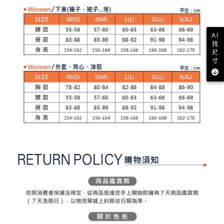
買賣價金債權讓與本公司後，依約使用本公司帳單繳交帳款。
後付繳納相關費用。
2.基於同意付款使用「大哥付你分期」之契約關係目的，商店將以您的個人
付款後萊爾富取貨
※ 交易是否成功請以「AFTEE先享後付 」之結帳頁面顯示為準，若有關於
資料（包含姓名、電話或地址）提供予台灣大哥大進項蒐集、處理及利用，
是否繳費成功／繳費後需取消欲退款等相關疑問，請聯繫「AFTEE先享後付
免運費
由本公司與您本人進行分期帳單所需資料之確認、核對及更正。
客戶支援中心」
https://netprotections.freshdesk.com/support/home
AI
3.完整用戶服務條款，請詳閱以下連結：
https://oppay.tw/userRule
找
7-11取貨付款
【注意事項】
尺
１．透過由恩沛科技股份有限公司提供之「AFTEE先享後付」服務完成之交
免運費
寸
易，需依本服務之必要範圍內提供個人資料，並將交易相關給付款項請求債
權轉讓予恩沛科技股份有限公司。
付款後7-11取貨
２．關於個人資料處理事宜，請瀏覽以下網址：
免運費
https://aftee.tw/terms/#terms3
３．未成年的使用者請事先徵得法定代理人或監護人之同意方可使用
宅配
「AFTEE先享後付」，若未經同意申辦者引起之損失，本公司不負相關責
任。
免運費
４．使用「AFTEE先享後付」時，將依據個別帳號之用戶狀況，依本公司即
時審查核予不同之上限額度；若仍有額度不足之情形，本公司將視審查結果
離島宅配
請求用戶進行身份認證。
免運費
５．嚴禁一人註冊多個帳號或使用他人資訊註冊。若發現惡意使用之情形，
恩沛科技股份有限公司將有權停止該用戶之使用額度並採取法律行動。