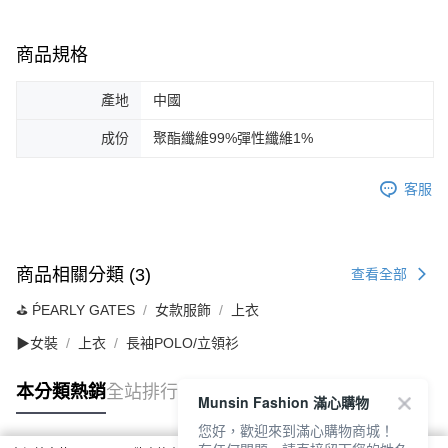
商品規格
產地
中國
成份
聚酯纖維99%彈性纖維1%
客服
商品相關分類 (3)
查看全部
⛳️ ṔEARLY GATES
女款服飾
上衣
▶女裝
上衣
長袖POLO/立領衫
本分類熱銷
全站排行
Munsin Fashion 滿心購物
您好，歡迎來到滿心購物商城！