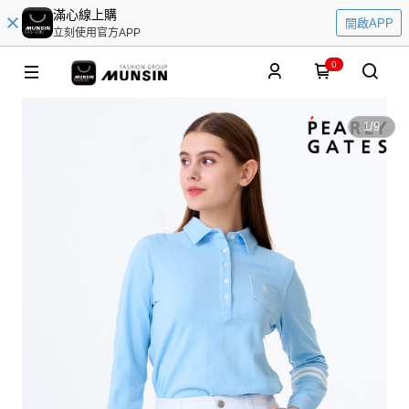
滿心線上購
開啟APP
立刻使用官方APP
0
1
/
9