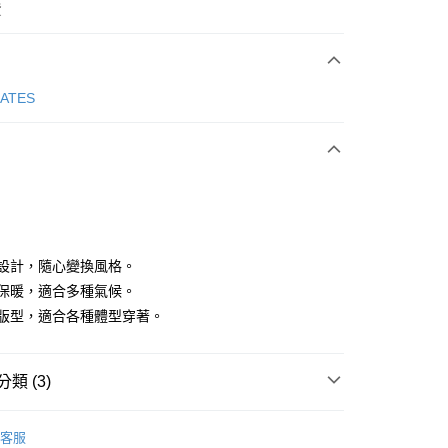
費
次付款
GATES
付款
雙面設計，隨心變換風格。
防風保暖，適合多種氣候。
舒適版型，適合各種體型穿著。
分期
你分期使用說明】
享後付
類 (3)
由台灣大哥大提供，台灣大哥大用戶可立即使用無須另外申請。
式選擇「大哥付你分期」，訂單成立後會自動跳轉到大哥付的交易
證手機門號後，選擇欲分期的期數、繳款截止日，確認付款後即
Y GATES
男款服飾
外套/背心
FTEE先享後付」】
。
客服
先享後付是「在收到商品之後才付款」的支付方式。 讓您購物簡單