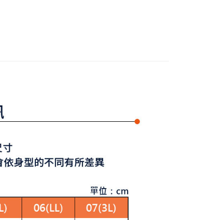
准額度、可分期數及費用金額請依後續交易確認頁面所載為準。
外搭
背心
心！
立30分鐘內，如未前往確認交易或遇審核未通過，訂單將自動取
：不需註冊會員、不需綁卡、不需儲值。
Y GATES
🛍️ 精選商品專區3折起
男裝
「轉專審核」未通過狀況，表示未達大哥付你分期系統評分，恕
：只要手機號碼，簡訊認證，即可結帳。
評估內容。
：先確認商品／服務後，再付款。
式說明】
付款
項不併入電信帳單，「大哥付你分期」於每月結算日後寄送繳費提
EE先享後付」結帳流程】
方式選擇「AFTEE先享後付」後，將跳轉至「AFTEE先享後
訊連結打開帳單後，可選擇「超商條碼／台灣大直營門市／銀行轉
頁面，進行簡訊認證並確認金額後，即可完成結帳。
付／iPASS MONEY」等通路繳費。
家取貨
成立數日內，您將收到繳費通知簡訊。
費通知簡訊後14天內，點擊此簡訊中的連結，可透過四大超商
項】
網路銀行／等多元方式進行付款，方視為交易完成。
係由「台灣大哥大股份有限公司」（以下簡稱本公司）所提供，讓
：結帳手續完成當下不需立刻繳費，但若您需要取消訂單，請聯
貨付款
易時，得透過本服務購買商品或服務，並由商店將買賣／分期付
的店家。未經商家同意取消之訂單仍視為有效，需透過AFTEE
金債權讓與本公司後，依約使用本公司帳單繳交帳款。
繳納相關費用。
意付款使用「大哥付你分期」之契約關係目的，商店將以您的個人
否成功請以「AFTEE先享後付 」之結帳頁面顯示為準，若有關於
含姓名、電話或地址）提供予台灣大哥大進項蒐集、處理及利
功／繳費後需取消欲退款等相關疑問，請聯繫「AFTEE先享後
爾富取貨
公司與您本人進行分期帳單所需資料之確認、核對及更正。
援中心」
https://netprotections.freshdesk.com/support/home
戶服務條款，請詳閱以下連結：
https://oppay.tw/userRule
項】
付款
恩沛科技股份有限公司提供之「AFTEE先享後付」服務完成之
依本服務之必要範圍內提供個人資料，並將交易相關給付款項請
讓予恩沛科技股份有限公司。
個人資料處理事宜，請瀏覽以下網址：
1取貨
ee.tw/terms/#terms3
年的使用者請事先徵得法定代理人或監護人之同意方可使用