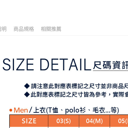
▶男裝
3.實際核
便利好安
4.訂單成
１．簡單
⛳️ ṔEARL
消。如遇
２．便利
運送方式
無法說明
３．安心
【繳款方
全家取貨
1.分期款
【「AFT
說明
商品規格
相關推薦
醒簡訊。
免運費
１．於結帳
2.透過簡
付」結帳
帳／街口支
付款後全
２．訂單
３．收到繳
免運費
【注意事
／ATM／
1.本服務
※ 請注意
萊爾富取
用戶於交
絡購買商品
款買賣價
先享後付
免運費
2.基於同
※ 交易是
資料（包
是否繳費成
付款後萊
用，由本
付客戶支
免運費
3.完整用
【注意事
7-11取貨
１．透過由
交易，需
免運費
求債權轉
２．關於
付款後7-1
https://aft
免運費
３．未成