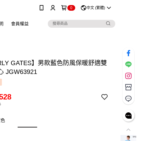
0
中文 (繁體)
明
會員權益
RLY GATES】男款藍色防風保暖舒適雙
 JGW63921
528
0
藍色