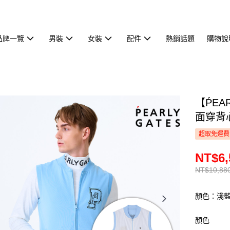
品牌一覽
男裝
女裝
配件
熱銷話題
購物說
【ṔEA
面穿背心
超取免運費
NT$6,
NT$10,88
顏色：淺
顏色