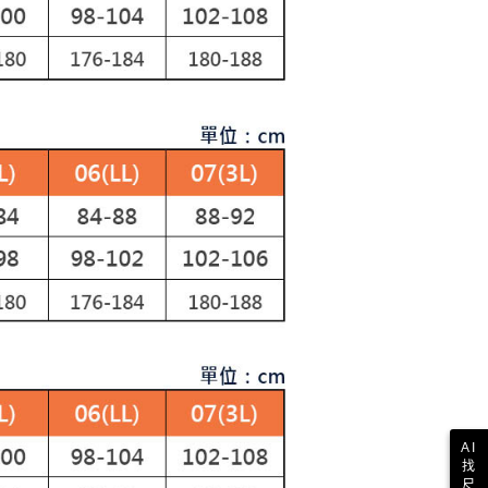
E先享後付」，若未經同意申辦者引起之損失，本公司不負相關責
AFTEE先享後付」時，將依據個別帳號之用戶狀況，依本公司
核予不同之上限額度；若仍有額度不足之情形，本公司將視審查
用戶進行身份認證。
一人註冊多個帳號或使用他人資訊註冊。若發現惡意使用之情
科技股份有限公司將有權停止該用戶之使用額度並採取法律行
AI
找
尺