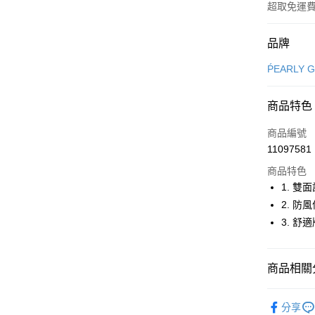
超取免運
付款方式
品牌
信用卡一
ṔEARLY 
超商取貨
商品特色
LINE Pay
商品編號
Apple Pay
11097581
商品特色
街口支付
1. 
悠遊付
2. 
3. 
大哥付你
相關說明
【大哥付
AFTEE先
商品相關分
1.本服務
2.付款方
相關說明
流程，驗
⛳️ ṔEARL
【關於「A
ATM付款
完成交易
分享
AFTEE