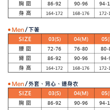
「AFTE
宅配
任。
４．使用「
免運費
即時審查
結果請求
離島宅配
５．嚴禁
免運費
形，恩沛
動。