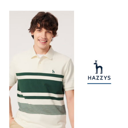
【注意事項】
ATM／網路銀行／等多元方式進行付款，方視為交易完成。
萊爾富取貨付款
1.本服務係由「台灣大哥大股份有限公司」（以下簡稱本公司）所提供，讓
※ 請注意：結帳手續完成當下不需立刻繳費，但若您需要取消訂單，請聯絡
用戶於交易時，得透過本服務購買商品或服務，並由商店將買賣／分期付款
免運費
購買商品的店家。未經商家同意取消之訂單仍視為有效，需透過AFTEE先享
買賣價金債權讓與本公司後，依約使用本公司帳單繳交帳款。
後付繳納相關費用。
2.基於同意付款使用「大哥付你分期」之契約關係目的，商店將以您的個人
付款後萊爾富取貨
※ 交易是否成功請以「AFTEE先享後付 」之結帳頁面顯示為準，若有關於
資料（包含姓名、電話或地址）提供予台灣大哥大進項蒐集、處理及利用，
是否繳費成功／繳費後需取消欲退款等相關疑問，請聯繫「AFTEE先享後付
免運費
由本公司與您本人進行分期帳單所需資料之確認、核對及更正。
客戶支援中心」
https://netprotections.freshdesk.com/support/home
3.完整用戶服務條款，請詳閱以下連結：
https://oppay.tw/userRule
7-11取貨付款
【注意事項】
１．透過由恩沛科技股份有限公司提供之「AFTEE先享後付」服務完成之交
免運費
易，需依本服務之必要範圍內提供個人資料，並將交易相關給付款項請求債
權轉讓予恩沛科技股份有限公司。
付款後7-11取貨
２．關於個人資料處理事宜，請瀏覽以下網址：
免運費
https://aftee.tw/terms/#terms3
３．未成年的使用者請事先徵得法定代理人或監護人之同意方可使用
宅配
「AFTEE先享後付」，若未經同意申辦者引起之損失，本公司不負相關責
任。
免運費
４．使用「AFTEE先享後付」時，將依據個別帳號之用戶狀況，依本公司即
時審查核予不同之上限額度；若仍有額度不足之情形，本公司將視審查結果
離島宅配
請求用戶進行身份認證。
免運費
５．嚴禁一人註冊多個帳號或使用他人資訊註冊。若發現惡意使用之情形，
恩沛科技股份有限公司將有權停止該用戶之使用額度並採取法律行動。