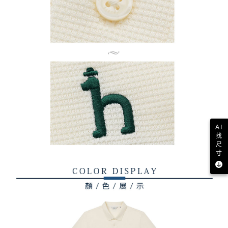
AI
找
尺
寸