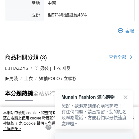
產地
中國
成份
棉57%聚酯纖維43%
客服
商品相關分類 (3)
查看全部
🐕‍🦺 HAZZYS
👔 男裝 | 上衣 재킷
▶男裝
上衣
短袖POLO / 立領衫
本分類熱銷
全站排行
Munsin Fashion 滿心購物
您好，歡迎來到滿心購物商城！
有任何問題，請直接留下您的姓名
本網站中使用 cookie，欲查詢有關本網站使用 cookie 方式之詳情，及若您不希
及聯絡電話，方便我們以最快速度
熱門標籤
望在電腦上使用 cookie 時應如何變更電腦的 cookie 設定，請參閱本網站「
隱私
處理喔~
權條款
」之 Cookie 聲明。您繼續使用本網站即表示您同意本公司得按本網站使
用條款之 Cookie 聲明使用 cookie。
了解更多 >