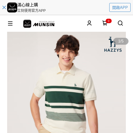
滿心線上購
開啟APP
立刻使用官方APP
0
1
/
5