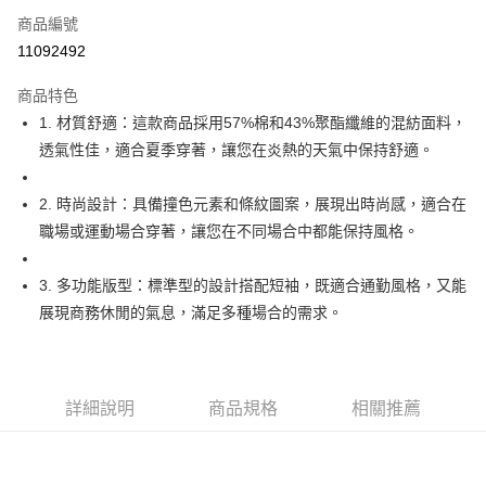
商品編號
Apple Pay
11092492
街口支付
商品特色
悠遊付
1. 材質舒適：這款商品採用57%棉和43%聚酯纖維的混紡面料，
大哥付你分期
透氣性佳，適合夏季穿著，讓您在炎熱的天氣中保持舒適。
相關說明
【大哥付你分期使用說明】
2. 時尚設計：具備撞色元素和條紋圖案，展現出時尚感，適合在
AFTEE先享後付
1.本服務由台灣大哥大提供，台灣大哥大用戶可立即使用無須另外申請。
職場或運動場合穿著，讓您在不同場合中都能保持風格。
2.付款方式選擇「大哥付你分期」，訂單成立後會自動跳轉到大哥付的交易
相關說明
流程，驗證手機門號後，選擇欲分期的期數、繳款截止日，確認付款後即完
【關於「AFTEE先享後付」】
成交易。
ATM付款
AFTEE先享後付是「在收到商品之後才付款」的支付方式。 讓您購物簡單
3. 多功能版型：標準型的設計搭配短袖，既適合通勤風格，又能
3.實際核准額度、可分期數及費用金額請依後續交易確認頁面所載為準。
便利好安心！
展現商務休閒的氣息，滿足多種場合的需求。
4.訂單成立30分鐘內，如未前往確認交易或遇審核未通過，訂單將自動取
１．簡單：不需註冊會員、不需綁卡、不需儲值。
運送方式
消。如遇「轉專審核」未通過狀況，表示未達大哥付你分期系統評分，恕無
２．便利：只要手機號碼，簡訊認證，即可結帳。
法說明評估內容。
３．安心：先確認商品／服務後，再付款。
全家取貨付款
【繳款方式說明】
1.分期款項不併入電信帳單，「大哥付你分期」於每月結算日後寄送繳費提
免運費
【「AFTEE先享後付」結帳流程】
詳細說明
商品規格
相關推薦
醒簡訊。
１．於結帳方式選擇「AFTEE先享後付」後，將跳轉至「AFTEE先享後付」
2.透過簡訊連結打開帳單後，可選擇「超商條碼／台灣大直營門市／銀行轉
付款後全家取貨
結帳頁面，進行簡訊認證並確認金額後，即可完成結帳。
帳／街口支付／iPASS MONEY」等通路繳費。
２．訂單成立數日內，您將收到繳費通知簡訊。
免運費
３．收到繳費通知簡訊後14天內，點擊此簡訊中的連結，可透過四大超商／