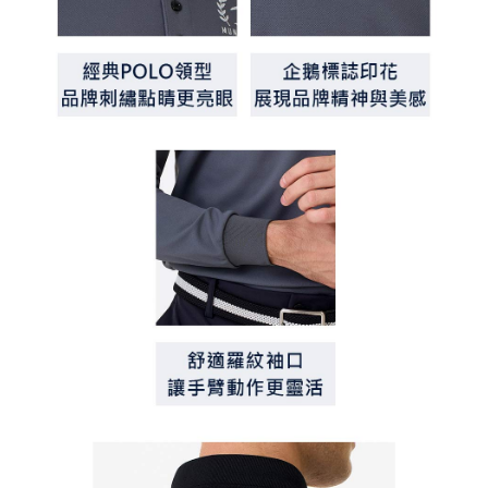
買賣價金債權讓與本公司後，依約使用本公司帳單繳交帳款。
後付繳納相關費用。
2.基於同意付款使用「大哥付你分期」之契約關係目的，商店將以您的個人
付款後萊爾富取貨
※ 交易是否成功請以「AFTEE先享後付 」之結帳頁面顯示為準，若有關於
資料（包含姓名、電話或地址）提供予台灣大哥大進項蒐集、處理及利用，
是否繳費成功／繳費後需取消欲退款等相關疑問，請聯繫「AFTEE先享後付
免運費
由本公司與您本人進行分期帳單所需資料之確認、核對及更正。
客戶支援中心」
https://netprotections.freshdesk.com/support/home
3.完整用戶服務條款，請詳閱以下連結：
https://oppay.tw/userRule
7-11取貨付款
【注意事項】
１．透過由恩沛科技股份有限公司提供之「AFTEE先享後付」服務完成之交
免運費
易，需依本服務之必要範圍內提供個人資料，並將交易相關給付款項請求債
權轉讓予恩沛科技股份有限公司。
付款後7-11取貨
２．關於個人資料處理事宜，請瀏覽以下網址：
免運費
https://aftee.tw/terms/#terms3
３．未成年的使用者請事先徵得法定代理人或監護人之同意方可使用
宅配
「AFTEE先享後付」，若未經同意申辦者引起之損失，本公司不負相關責
任。
免運費
４．使用「AFTEE先享後付」時，將依據個別帳號之用戶狀況，依本公司即
時審查核予不同之上限額度；若仍有額度不足之情形，本公司將視審查結果
離島宅配
請求用戶進行身份認證。
免運費
５．嚴禁一人註冊多個帳號或使用他人資訊註冊。若發現惡意使用之情形，
恩沛科技股份有限公司將有權停止該用戶之使用額度並採取法律行動。