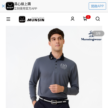
滿心線上購
開啟APP
立刻使用官方APP
0
1
/
9