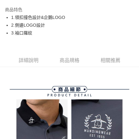
街口支付
商品特色
悠遊付
1.領扣撞色設計&企鵝LOGO
大哥付你分期
2.側邊LOGO設計
相關說明
3.袖口羅紋
【大哥付你分期使用說明】
AFTEE先享後付
1.本服務由台灣大哥大提供，台灣大哥大用戶可立即使用無須另外申請。
2.付款方式選擇「大哥付你分期」，訂單成立後會自動跳轉到大哥付的交易
相關說明
流程，驗證手機門號後，選擇欲分期的期數、繳款截止日，確認付款後即完
【關於「AFTEE先享後付」】
詳細說明
商品規格
相關推薦
成交易。
ATM付款
AFTEE先享後付是「在收到商品之後才付款」的支付方式。 讓您購物簡單
3.實際核准額度、可分期數及費用金額請依後續交易確認頁面所載為準。
便利好安心！
4.訂單成立30分鐘內，如未前往確認交易或遇審核未通過，訂單將自動取
１．簡單：不需註冊會員、不需綁卡、不需儲值。
運送方式
消。如遇「轉專審核」未通過狀況，表示未達大哥付你分期系統評分，恕無
２．便利：只要手機號碼，簡訊認證，即可結帳。
法說明評估內容。
３．安心：先確認商品／服務後，再付款。
全家取貨付款
【繳款方式說明】
1.分期款項不併入電信帳單，「大哥付你分期」於每月結算日後寄送繳費提
免運費
【「AFTEE先享後付」結帳流程】
醒簡訊。
１．於結帳方式選擇「AFTEE先享後付」後，將跳轉至「AFTEE先享後付」
2.透過簡訊連結打開帳單後，可選擇「超商條碼／台灣大直營門市／銀行轉
付款後全家取貨
結帳頁面，進行簡訊認證並確認金額後，即可完成結帳。
帳／街口支付／iPASS MONEY」等通路繳費。
２．訂單成立數日內，您將收到繳費通知簡訊。
免運費
３．收到繳費通知簡訊後14天內，點擊此簡訊中的連結，可透過四大超商／
【注意事項】
ATM／網路銀行／等多元方式進行付款，方視為交易完成。
萊爾富取貨付款
1.本服務係由「台灣大哥大股份有限公司」（以下簡稱本公司）所提供，讓
※ 請注意：結帳手續完成當下不需立刻繳費，但若您需要取消訂單，請聯絡
用戶於交易時，得透過本服務購買商品或服務，並由商店將買賣／分期付款
免運費
購買商品的店家。未經商家同意取消之訂單仍視為有效，需透過AFTEE先享