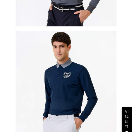
AI
找
尺
寸