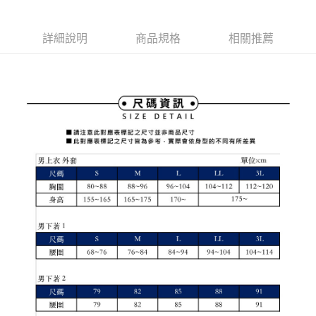
1.本服務由台灣大哥大提供，台灣大哥大用戶可立即使用無須另外申請。
2.付款方式選擇「大哥付你分期」，訂單成立後會自動跳轉到大哥付的交易
相關說明
流程，驗證手機門號後，選擇欲分期的期數、繳款截止日，確認付款後即完
【關於「AFTEE先享後付」】
詳細說明
商品規格
相關推薦
成交易。
ATM付款
AFTEE先享後付是「在收到商品之後才付款」的支付方式。 讓您購物簡單
3.實際核准額度、可分期數及費用金額請依後續交易確認頁面所載為準。
便利好安心！
4.訂單成立30分鐘內，如未前往確認交易或遇審核未通過，訂單將自動取
１．簡單：不需註冊會員、不需綁卡、不需儲值。
運送方式
消。如遇「轉專審核」未通過狀況，表示未達大哥付你分期系統評分，恕無
２．便利：只要手機號碼，簡訊認證，即可結帳。
法說明評估內容。
３．安心：先確認商品／服務後，再付款。
全家取貨付款
【繳款方式說明】
1.分期款項不併入電信帳單，「大哥付你分期」於每月結算日後寄送繳費提
免運費
【「AFTEE先享後付」結帳流程】
醒簡訊。
１．於結帳方式選擇「AFTEE先享後付」後，將跳轉至「AFTEE先享後付」
2.透過簡訊連結打開帳單後，可選擇「超商條碼／台灣大直營門市／銀行轉
付款後全家取貨
結帳頁面，進行簡訊認證並確認金額後，即可完成結帳。
帳／街口支付／iPASS MONEY」等通路繳費。
２．訂單成立數日內，您將收到繳費通知簡訊。
免運費
３．收到繳費通知簡訊後14天內，點擊此簡訊中的連結，可透過四大超商／
【注意事項】
ATM／網路銀行／等多元方式進行付款，方視為交易完成。
萊爾富取貨付款
1.本服務係由「台灣大哥大股份有限公司」（以下簡稱本公司）所提供，讓
※ 請注意：結帳手續完成當下不需立刻繳費，但若您需要取消訂單，請聯絡
用戶於交易時，得透過本服務購買商品或服務，並由商店將買賣／分期付款
免運費
購買商品的店家。未經商家同意取消之訂單仍視為有效，需透過AFTEE先享
買賣價金債權讓與本公司後，依約使用本公司帳單繳交帳款。
後付繳納相關費用。
2.基於同意付款使用「大哥付你分期」之契約關係目的，商店將以您的個人
付款後萊爾富取貨
※ 交易是否成功請以「AFTEE先享後付 」之結帳頁面顯示為準，若有關於
資料（包含姓名、電話或地址）提供予台灣大哥大進項蒐集、處理及利用，
是否繳費成功／繳費後需取消欲退款等相關疑問，請聯繫「AFTEE先享後付
免運費
由本公司與您本人進行分期帳單所需資料之確認、核對及更正。
客戶支援中心」
https://netprotections.freshdesk.com/support/home
3.完整用戶服務條款，請詳閱以下連結：
https://oppay.tw/userRule
7-11取貨付款
【注意事項】
１．透過由恩沛科技股份有限公司提供之「AFTEE先享後付」服務完成之交
免運費
易，需依本服務之必要範圍內提供個人資料，並將交易相關給付款項請求債