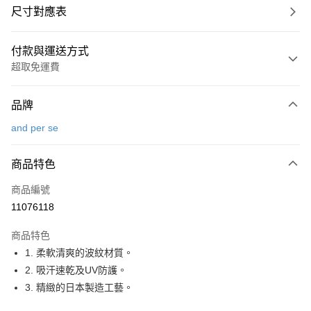
尺寸對應表
付款與運送方式
超取免運費
付款方式
品牌
信用卡一次付款
and per se
超商取貨付款
商品特色
LINE Pay
商品編號
Apple Pay
11076118
街口支付
商品特色
悠遊付
1. 柔軟清爽的波紋材質。
大哥付你分期
2. 吸汗速乾及UV防護。
相關說明
3. 精緻的日本製造工藝。
【大哥付你分期使用說明】
AFTEE先享後付