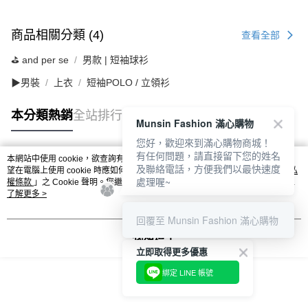
商品相關分類 (4)
查看全部
⛳️ and per se
男款 | 短袖球衫
▶男裝
上衣
短袖POLO / 立領衫
本分類熱銷
全站排行
Munsin Fashion 滿心購物
您好，歡迎來到滿心購物商城！
有任何問題，請直接留下您的姓名
本網站中使用 cookie，欲查詢有關本網站使用 cookie 方式之詳情，及若您不希
及聯絡電話，方便我們以最快速度
熱門標籤
望在電腦上使用 cookie 時應如何變更電腦的 cookie 設定，請參閱本網站「
隱私
處理喔~
權條款
」之 Cookie 聲明。您繼續使用本網站即表示您同意本公司得按本網站使
用條款之 Cookie 聲明使用 cookie。
了解更多 >
回覆至 Munsin Fashion 滿心購物
我知道了
立即取得更多優惠
綁定 LINE 帳號