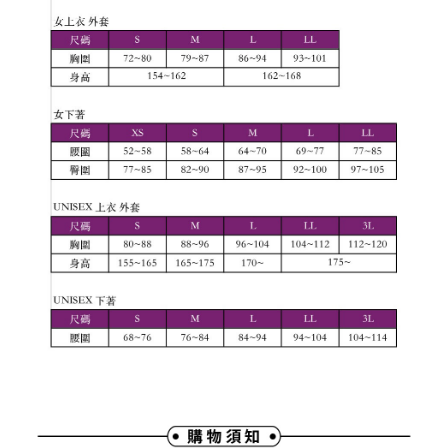
權轉讓予恩沛科技股份有限公司。
付款後7-11取貨
２．關於個人資料處理事宜，請瀏覽以下網址：
免運費
https://aftee.tw/terms/#terms3
３．未成年的使用者請事先徵得法定代理人或監護人之同意方可使用
宅配
「AFTEE先享後付」，若未經同意申辦者引起之損失，本公司不負相關責
任。
免運費
４．使用「AFTEE先享後付」時，將依據個別帳號之用戶狀況，依本公司即
時審查核予不同之上限額度；若仍有額度不足之情形，本公司將視審查結果
離島宅配
請求用戶進行身份認證。
免運費
５．嚴禁一人註冊多個帳號或使用他人資訊註冊。若發現惡意使用之情形，
恩沛科技股份有限公司將有權停止該用戶之使用額度並採取法律行動。