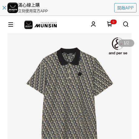
滿心線上購
開啟APP
立刻使用官方APP
0
1
/
2