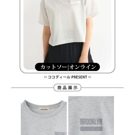
買賣價金債權讓與本公司後，依約使用本公司帳單繳交帳款。
後付繳納相關費用。
2.基於同意付款使用「大哥付你分期」之契約關係目的，商店將以您的個人
付款後萊爾富取貨
※ 交易是否成功請以「AFTEE先享後付 」之結帳頁面顯示為準，若有關於
資料（包含姓名、電話或地址）提供予台灣大哥大進項蒐集、處理及利用，
是否繳費成功／繳費後需取消欲退款等相關疑問，請聯繫「AFTEE先享後付
免運費
由本公司與您本人進行分期帳單所需資料之確認、核對及更正。
客戶支援中心」
https://netprotections.freshdesk.com/support/home
3.完整用戶服務條款，請詳閱以下連結：
https://oppay.tw/userRule
7-11取貨付款
【注意事項】
１．透過由恩沛科技股份有限公司提供之「AFTEE先享後付」服務完成之交
免運費
易，需依本服務之必要範圍內提供個人資料，並將交易相關給付款項請求債
權轉讓予恩沛科技股份有限公司。
付款後7-11取貨
２．關於個人資料處理事宜，請瀏覽以下網址：
免運費
https://aftee.tw/terms/#terms3
３．未成年的使用者請事先徵得法定代理人或監護人之同意方可使用
宅配
「AFTEE先享後付」，若未經同意申辦者引起之損失，本公司不負相關責
任。
免運費
４．使用「AFTEE先享後付」時，將依據個別帳號之用戶狀況，依本公司即
時審查核予不同之上限額度；若仍有額度不足之情形，本公司將視審查結果
離島宅配
請求用戶進行身份認證。
免運費
５．嚴禁一人註冊多個帳號或使用他人資訊註冊。若發現惡意使用之情形，
恩沛科技股份有限公司將有權停止該用戶之使用額度並採取法律行動。