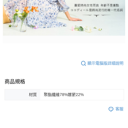
顯示電腦版詳細說明
商品規格
材質
聚酯纖維78%嫘縈22%
客服