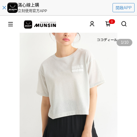
滿心線上購
開啟APP
立刻使用官方APP
0
1
/
10