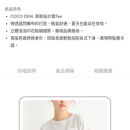
街口支付
商品特色
悠遊付
COCO DEAL 原創設計圖Tee
大哥付你分期
微透感閃耀布料打造，輕盈舒適、夏天也能自在穿搭。
相關說明
立體泡泡印花點綴細節，展現品牌風格。
【大哥付你分期使用說明】
寬版剪裁修飾身形，短版長度輕鬆搭配各式下身，展現時髦層次
AFTEE先享後付
1.本服務由台灣大哥大提供，台灣大哥大用戶可立即使用無須另外申請。
感。
2.付款方式選擇「大哥付你分期」，訂單成立後會自動跳轉到大哥付的交易
相關說明
流程，驗證手機門號後，選擇欲分期的期數、繳款截止日，確認付款後即完
【關於「AFTEE先享後付」】
成交易。
ATM付款
AFTEE先享後付是「在收到商品之後才付款」的支付方式。 讓您購物簡單
3.實際核准額度、可分期數及費用金額請依後續交易確認頁面所載為準。
便利好安心！
4.訂單成立30分鐘內，如未前往確認交易或遇審核未通過，訂單將自動取
１．簡單：不需註冊會員、不需綁卡、不需儲值。
詳細說明
商品規格
相關推薦
運送方式
消。如遇「轉專審核」未通過狀況，表示未達大哥付你分期系統評分，恕無
２．便利：只要手機號碼，簡訊認證，即可結帳。
法說明評估內容。
３．安心：先確認商品／服務後，再付款。
全家取貨付款
【繳款方式說明】
1.分期款項不併入電信帳單，「大哥付你分期」於每月結算日後寄送繳費提
免運費
【「AFTEE先享後付」結帳流程】
醒簡訊。
１．於結帳方式選擇「AFTEE先享後付」後，將跳轉至「AFTEE先享後付」
2.透過簡訊連結打開帳單後，可選擇「超商條碼／台灣大直營門市／銀行轉
付款後全家取貨
結帳頁面，進行簡訊認證並確認金額後，即可完成結帳。
帳／街口支付／iPASS MONEY」等通路繳費。
２．訂單成立數日內，您將收到繳費通知簡訊。
免運費
３．收到繳費通知簡訊後14天內，點擊此簡訊中的連結，可透過四大超商／
【注意事項】
ATM／網路銀行／等多元方式進行付款，方視為交易完成。
萊爾富取貨付款
1.本服務係由「台灣大哥大股份有限公司」（以下簡稱本公司）所提供，讓
※ 請注意：結帳手續完成當下不需立刻繳費，但若您需要取消訂單，請聯絡
用戶於交易時，得透過本服務購買商品或服務，並由商店將買賣／分期付款
免運費
購買商品的店家。未經商家同意取消之訂單仍視為有效，需透過AFTEE先享