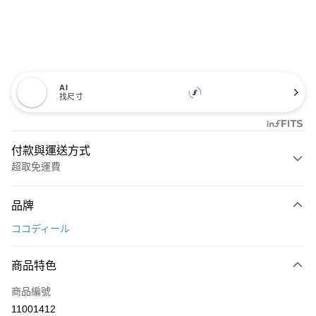
AI
找尺寸
付款與運送方式
超取免運費
付款方式
品牌
信用卡一次付款
ココディール
超商取貨付款
商品特色
LINE Pay
商品編號
Apple Pay
11001412