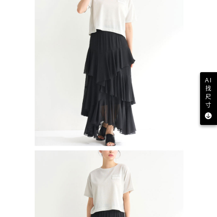
AI
找
尺
寸