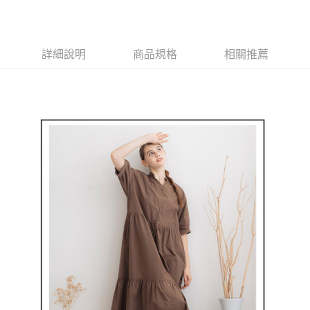
街口支付
悠遊付
大哥付你分期
詳細說明
商品規格
相關推薦
相關說明
【大哥付你分期使用說明】
AFTEE先享後付
1.本服務由台灣大哥大提供，台灣大哥大用戶可立即使用無須另外申請。
2.付款方式選擇「大哥付你分期」，訂單成立後會自動跳轉到大哥付的交易
相關說明
流程，驗證手機門號後，選擇欲分期的期數、繳款截止日，確認付款後即完
【關於「AFTEE先享後付」】
成交易。
ATM付款
AFTEE先享後付是「在收到商品之後才付款」的支付方式。 讓您購物簡單
3.實際核准額度、可分期數及費用金額請依後續交易確認頁面所載為準。
便利好安心！
4.訂單成立30分鐘內，如未前往確認交易或遇審核未通過，訂單將自動取
１．簡單：不需註冊會員、不需綁卡、不需儲值。
運送方式
消。如遇「轉專審核」未通過狀況，表示未達大哥付你分期系統評分，恕無
２．便利：只要手機號碼，簡訊認證，即可結帳。
法說明評估內容。
３．安心：先確認商品／服務後，再付款。
全家取貨付款
【繳款方式說明】
1.分期款項不併入電信帳單，「大哥付你分期」於每月結算日後寄送繳費提
每筆NT$80，滿NT$2,000(含以上)免運費
【「AFTEE先享後付」結帳流程】
醒簡訊。
１．於結帳方式選擇「AFTEE先享後付」後，將跳轉至「AFTEE先享後付」
2.透過簡訊連結打開帳單後，可選擇「超商條碼／台灣大直營門市／銀行轉
付款後全家取貨
結帳頁面，進行簡訊認證並確認金額後，即可完成結帳。
帳／街口支付／iPASS MONEY」等通路繳費。
２．訂單成立數日內，您將收到繳費通知簡訊。
每筆NT$80，滿NT$2,000(含以上)免運費
３．收到繳費通知簡訊後14天內，點擊此簡訊中的連結，可透過四大超商／
【注意事項】
ATM／網路銀行／等多元方式進行付款，方視為交易完成。
萊爾富取貨付款
1.本服務係由「台灣大哥大股份有限公司」（以下簡稱本公司）所提供，讓
※ 請注意：結帳手續完成當下不需立刻繳費，但若您需要取消訂單，請聯絡
用戶於交易時，得透過本服務購買商品或服務，並由商店將買賣／分期付款
每筆NT$80，滿NT$2,000(含以上)免運費
購買商品的店家。未經商家同意取消之訂單仍視為有效，需透過AFTEE先享