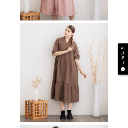
AI
找
尺
寸