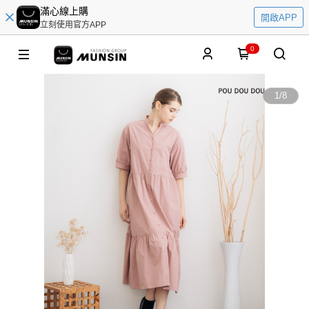
滿心線上購
開啟APP
立刻使用官方APP
0
1
/
8