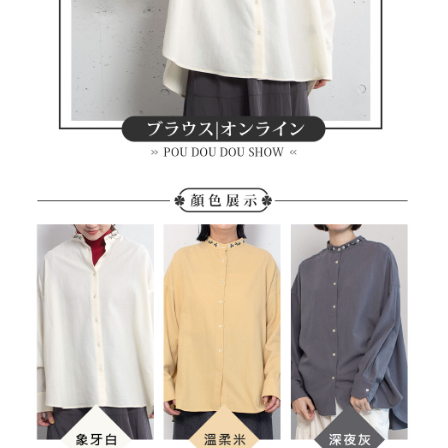
１．透過由恩沛科技股份有限公司提供之「AFTEE先享後付」服務完成之交
免運費
易，需依本服務之必要範圍內提供個人資料，並將交易相關給付款項請求債
權轉讓予恩沛科技股份有限公司。
付款後7-11取貨
２．關於個人資料處理事宜，請瀏覽以下網址：
免運費
https://aftee.tw/terms/#terms3
３．未成年的使用者請事先徵得法定代理人或監護人之同意方可使用
宅配
「AFTEE先享後付」，若未經同意申辦者引起之損失，本公司不負相關責
任。
免運費
４．使用「AFTEE先享後付」時，將依據個別帳號之用戶狀況，依本公司即
時審查核予不同之上限額度；若仍有額度不足之情形，本公司將視審查結果
離島宅配
請求用戶進行身份認證。
免運費
５．嚴禁一人註冊多個帳號或使用他人資訊註冊。若發現惡意使用之情形，
恩沛科技股份有限公司將有權停止該用戶之使用額度並採取法律行動。