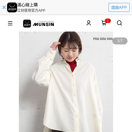
滿心線上購
開啟APP
立刻使用官方APP
0
1
/
7