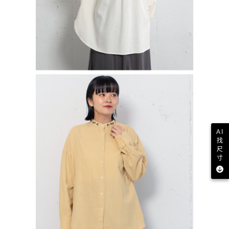
AI
找
尺
寸