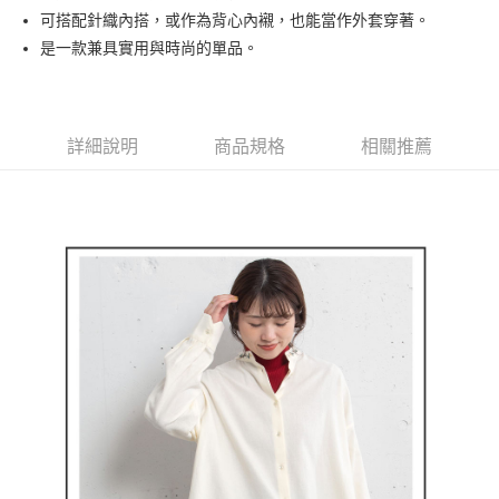
【大哥付你分期使用說明】
可搭配針織內搭，或作為背心內襯，也能當作外套穿著。
AFTEE先享後付
1.本服務由台灣大哥大提供，台灣大哥大用戶可立即使用無須另外申請。
是一款兼具實用與時尚的單品。
2.付款方式選擇「大哥付你分期」，訂單成立後會自動跳轉到大哥付的交易
相關說明
流程，驗證手機門號後，選擇欲分期的期數、繳款截止日，確認付款後即完
【關於「AFTEE先享後付」】
成交易。
ATM付款
AFTEE先享後付是「在收到商品之後才付款」的支付方式。 讓您購物簡單
3.實際核准額度、可分期數及費用金額請依後續交易確認頁面所載為準。
便利好安心！
4.訂單成立30分鐘內，如未前往確認交易或遇審核未通過，訂單將自動取
１．簡單：不需註冊會員、不需綁卡、不需儲值。
詳細說明
商品規格
相關推薦
運送方式
消。如遇「轉專審核」未通過狀況，表示未達大哥付你分期系統評分，恕無
２．便利：只要手機號碼，簡訊認證，即可結帳。
法說明評估內容。
３．安心：先確認商品／服務後，再付款。
全家取貨付款
【繳款方式說明】
1.分期款項不併入電信帳單，「大哥付你分期」於每月結算日後寄送繳費提
免運費
【「AFTEE先享後付」結帳流程】
醒簡訊。
１．於結帳方式選擇「AFTEE先享後付」後，將跳轉至「AFTEE先享後付」
2.透過簡訊連結打開帳單後，可選擇「超商條碼／台灣大直營門市／銀行轉
付款後全家取貨
結帳頁面，進行簡訊認證並確認金額後，即可完成結帳。
帳／街口支付／iPASS MONEY」等通路繳費。
２．訂單成立數日內，您將收到繳費通知簡訊。
免運費
３．收到繳費通知簡訊後14天內，點擊此簡訊中的連結，可透過四大超商／
【注意事項】
ATM／網路銀行／等多元方式進行付款，方視為交易完成。
萊爾富取貨付款
1.本服務係由「台灣大哥大股份有限公司」（以下簡稱本公司）所提供，讓
※ 請注意：結帳手續完成當下不需立刻繳費，但若您需要取消訂單，請聯絡
用戶於交易時，得透過本服務購買商品或服務，並由商店將買賣／分期付款
免運費
購買商品的店家。未經商家同意取消之訂單仍視為有效，需透過AFTEE先享
買賣價金債權讓與本公司後，依約使用本公司帳單繳交帳款。
後付繳納相關費用。
2.基於同意付款使用「大哥付你分期」之契約關係目的，商店將以您的個人
付款後萊爾富取貨
※ 交易是否成功請以「AFTEE先享後付 」之結帳頁面顯示為準，若有關於
資料（包含姓名、電話或地址）提供予台灣大哥大進項蒐集、處理及利用，
是否繳費成功／繳費後需取消欲退款等相關疑問，請聯繫「AFTEE先享後付
免運費
由本公司與您本人進行分期帳單所需資料之確認、核對及更正。
客戶支援中心」
https://netprotections.freshdesk.com/support/home
3.完整用戶服務條款，請詳閱以下連結：
https://oppay.tw/userRule
7-11取貨付款
【注意事項】