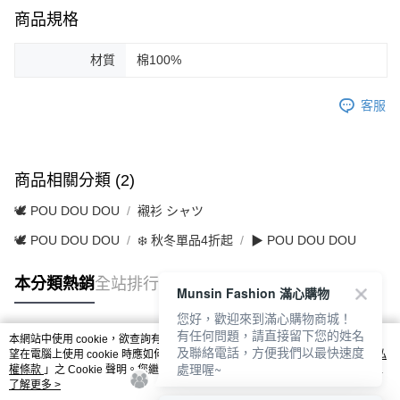
商品規格
材質
棉100%
客服
商品相關分類 (2)
🕊️ POU DOU DOU
襯衫 シャツ
🕊️ POU DOU DOU
❄️ 秋冬單品4折起
▶ POU DOU DOU
本分類熱銷
全站排行
Munsin Fashion 滿心購物
您好，歡迎來到滿心購物商城！
有任何問題，請直接留下您的姓名
本網站中使用 cookie，欲查詢有關本網站使用 cookie 方式之詳情，及若您不希
及聯絡電話，方便我們以最快速度
熱門標籤
望在電腦上使用 cookie 時應如何變更電腦的 cookie 設定，請參閱本網站「
隱私
處理喔~
權條款
」之 Cookie 聲明。您繼續使用本網站即表示您同意本公司得按本網站使
用條款之 Cookie 聲明使用 cookie。
了解更多 >