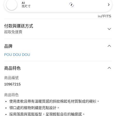
AI
找尺寸
付款與運送方式
超取免運費
付款方式
品牌
信用卡一次付款
POU DOU DOU
超商取貨付款
商品特色
LINE Pay
商品編號
Apple Pay
10967215
街口支付
商品特色
悠遊付
使用柔軟且帶有溫暖質感的斜紋棉起毛材質製成的襯衫。
大哥付你分期
領口處的植物刺繡是亮點設計。
相關說明
採用落肩與寬鬆版型，呈現輕鬆自在的輪廓感。