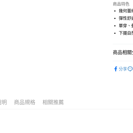
商品特色
街口支付
幾何蕾
悠遊付
彈性舒
單穿、
大哥付你
下擺自
相關說明
【大哥付
AFTEE先
1.本服務
2.付款方
相關說明
商品相關分
流程，驗
【關於「A
ATM付款
完成交易
AFTEE
🌹 ココデ
3.實際核
便利好安
分享
4.訂單成
１．簡單
▶女裝
消。如遇
２．便利
運送方式
無法說明
３．安心
【繳款方
全家取貨
1.分期款
【「AFT
醒簡訊。
免運費
１．於結帳
說明
商品規格
相關推薦
2.透過簡
付」結帳
帳／街口支
付款後全
２．訂單
３．收到繳
免運費
【注意事
／ATM／
1.本服務
※ 請注意
萊爾富取
用戶於交
絡購買商品