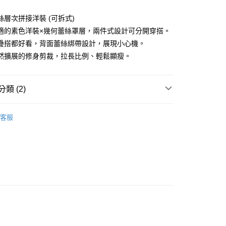
絲層次拼接洋裝 (可拆式)
適的素色洋裝×幾何蕾絲罩層，兩件式設計可分開穿搭。
疊搭都好看，背面蕾絲綁帶設計，展現小心機。
分期
然擴展的修身剪裁，拉長比例、輕鬆顯瘦。
你分期使用說明】
享後付
由台灣大哥大提供，台灣大哥大用戶可立即使用無須另外申請。
式選擇「大哥付你分期」，訂單成立後會自動跳轉到大哥付的交易
類 (2)
證手機門號後，選擇欲分期的期數、繳款截止日，確認付款後即
FTEE先享後付」】
。
先享後付是「在收到商品之後才付款」的支付方式。 讓您購物簡單
ィール
洋裝 ワンピース
准額度、可分期數及費用金額請依後續交易確認頁面所載為準。
心！
客服
立30分鐘內，如未前往確認交易或遇審核未通過，訂單將自動取
：不需註冊會員、不需綁卡、不需儲值。
洋裝
長洋裝
「轉專審核」未通過狀況，表示未達大哥付你分期系統評分，恕
：只要手機號碼，簡訊認證，即可結帳。
評估內容。
：先確認商品／服務後，再付款。
式說明】
付款
項不併入電信帳單，「大哥付你分期」於每月結算日後寄送繳費提
EE先享後付」結帳流程】
方式選擇「AFTEE先享後付」後，將跳轉至「AFTEE先享後
訊連結打開帳單後，可選擇「超商條碼／台灣大直營門市／銀行轉
頁面，進行簡訊認證並確認金額後，即可完成結帳。
付／iPASS MONEY」等通路繳費。
家取貨
成立數日內，您將收到繳費通知簡訊。
費通知簡訊後14天內，點擊此簡訊中的連結，可透過四大超商
項】
網路銀行／等多元方式進行付款，方視為交易完成。
係由「台灣大哥大股份有限公司」（以下簡稱本公司）所提供，讓
：結帳手續完成當下不需立刻繳費，但若您需要取消訂單，請聯
貨付款
易時，得透過本服務購買商品或服務，並由商店將買賣／分期付
的店家。未經商家同意取消之訂單仍視為有效，需透過AFTEE