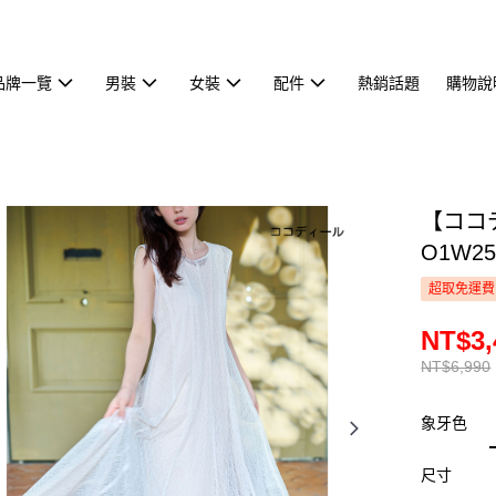
品牌一覽
男裝
女裝
配件
熱銷話題
購物說
【ココ
O1W25
超取免運費
NT$3,
NT$6,990
象牙色
尺寸