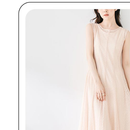
款買賣價
先享後付
免運費
2.基於同
※ 交易是
資料（包
是否繳費成
付款後萊
用，由本
付客戶支
免運費
3.完整用
【注意事
7-11取貨
１．透過由
交易，需
免運費
求債權轉
２．關於
付款後7-1
https://aft
免運費
３．未成
「AFTE
宅配
任。
４．使用「
免運費
即時審查
結果請求
離島宅配
５．嚴禁
免運費
形，恩沛
動。