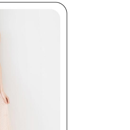
金債權讓與本公司後，依約使用本公司帳單繳交帳款。
繳納相關費用。
意付款使用「大哥付你分期」之契約關係目的，商店將以您的個人
否成功請以「AFTEE先享後付 」之結帳頁面顯示為準，若有關於
含姓名、電話或地址）提供予台灣大哥大進項蒐集、處理及利
功／繳費後需取消欲退款等相關疑問，請聯繫「AFTEE先享後
爾富取貨
公司與您本人進行分期帳單所需資料之確認、核對及更正。
援中心」
https://netprotections.freshdesk.com/support/home
戶服務條款，請詳閱以下連結：
https://oppay.tw/userRule
項】
付款
恩沛科技股份有限公司提供之「AFTEE先享後付」服務完成之
依本服務之必要範圍內提供個人資料，並將交易相關給付款項請
讓予恩沛科技股份有限公司。
個人資料處理事宜，請瀏覽以下網址：
1取貨
ee.tw/terms/#terms3
年的使用者請事先徵得法定代理人或監護人之同意方可使用
E先享後付」，若未經同意申辦者引起之損失，本公司不負相關責
AFTEE先享後付」時，將依據個別帳號之用戶狀況，依本公司
核予不同之上限額度；若仍有額度不足之情形，本公司將視審查
用戶進行身份認證。
一人註冊多個帳號或使用他人資訊註冊。若發現惡意使用之情
科技股份有限公司將有權停止該用戶之使用額度並採取法律行