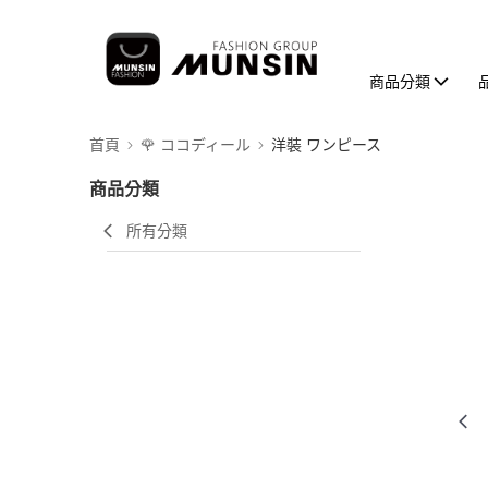
商品分類
首頁
🌹 ココディール
洋裝 ワンピース
商品分類
所有分類