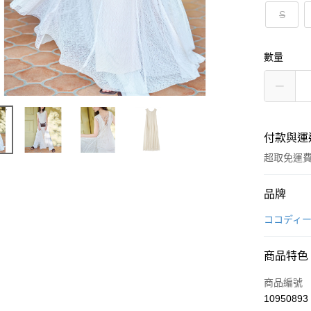
S
數量
付款與運
超取免運
付款方式
品牌
信用卡一
ココディ
超商取貨
商品特色
LINE Pay
商品編號
Apple Pay
10950893