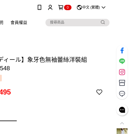
0
中文 (繁體)
明
會員權益
ディール】象牙色無袖蕾絲洋裝組
548
495