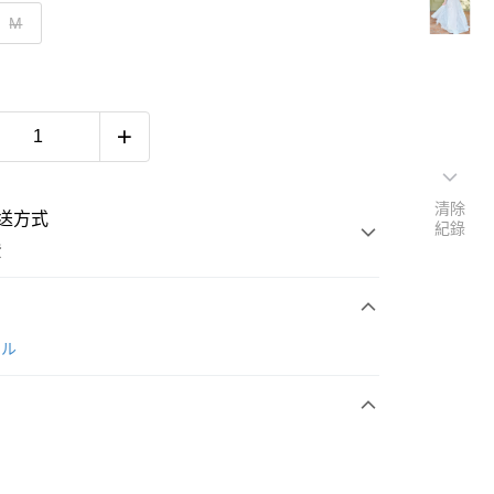
M
清除
送方式
紀錄
費
次付款
ール
付款