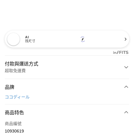
AI
找尺寸
付款與運送方式
超取免運費
付款方式
品牌
信用卡一次付款
ココディール
超商取貨付款
商品特色
LINE Pay
商品編號
Apple Pay
10930619