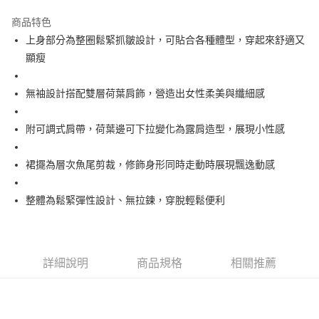
街口支付
商品特色
悠遊付
上身部分為整圈鬆緊抓皺設計，可貼合各種體型，穿起來舒適又
大哥付你分期
顯瘦
相關說明
【大哥付你分期使用說明】
無袖設計搭配雙層荷葉肩飾，營造出女性柔美與纖細感
AFTEE先享後付
1.本服務由台灣大哥大提供，台灣大哥大用戶可立即使用無須另外申請。
2.付款方式選擇「大哥付你分期」，訂單成立後會自動跳轉到大哥付的交易
相關說明
流程，驗證手機門號後，選擇欲分期的期數、繳款截止日，確認付款後即完
附可調式肩帶，荷葉邊可下拉變化為露肩造型，展現小性感
【關於「AFTEE先享後付」】
成交易。
ATM付款
AFTEE先享後付是「在收到商品之後才付款」的支付方式。 讓您購物簡單
3.實際核准額度、可分期數及費用金額請依後續交易確認頁面所載為準。
便利好安心！
裙擺為層次魚尾剪裁，修飾身形同時走動時展現飄逸動感
4.訂單成立30分鐘內，如未前往確認交易或遇審核未通過，訂單將自動取
１．簡單：不需註冊會員、不需綁卡、不需儲值。
運送方式
消。如遇「轉專審核」未通過狀況，表示未達大哥付你分期系統評分，恕無
２．便利：只要手機號碼，簡訊認證，即可結帳。
法說明評估內容。
３．安心：先確認商品／服務後，再付款。
整體為鬆緊彈性設計、無拉鍊，穿脫輕鬆便利
全家取貨付款
【繳款方式說明】
1.分期款項不併入電信帳單，「大哥付你分期」於每月結算日後寄送繳費提
免運費
【「AFTEE先享後付」結帳流程】
醒簡訊。
１．於結帳方式選擇「AFTEE先享後付」後，將跳轉至「AFTEE先享後付」
2.透過簡訊連結打開帳單後，可選擇「超商條碼／台灣大直營門市／銀行轉
付款後全家取貨
結帳頁面，進行簡訊認證並確認金額後，即可完成結帳。
帳／街口支付／iPASS MONEY」等通路繳費。
２．訂單成立數日內，您將收到繳費通知簡訊。
詳細說明
商品規格
相關推薦
免運費
３．收到繳費通知簡訊後14天內，點擊此簡訊中的連結，可透過四大超商／
【注意事項】
ATM／網路銀行／等多元方式進行付款，方視為交易完成。
萊爾富取貨付款
1.本服務係由「台灣大哥大股份有限公司」（以下簡稱本公司）所提供，讓
※ 請注意：結帳手續完成當下不需立刻繳費，但若您需要取消訂單，請聯絡
用戶於交易時，得透過本服務購買商品或服務，並由商店將買賣／分期付款
免運費
購買商品的店家。未經商家同意取消之訂單仍視為有效，需透過AFTEE先享