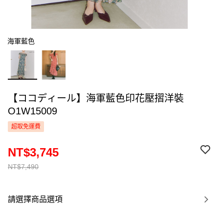
海軍藍色
【ココディール】海軍藍色印花壓摺洋裝
O1W15009
超取免運費
NT$3,745
NT$7,490
請選擇商品選項