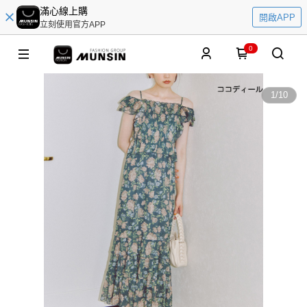
滿心線上購
開啟APP
立刻使用官方APP
0
1
/
10