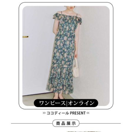
買賣價金債權讓與本公司後，依約使用本公司帳單繳交帳款。
後付繳納相關費用。
2.基於同意付款使用「大哥付你分期」之契約關係目的，商店將以您的個人
付款後萊爾富取貨
※ 交易是否成功請以「AFTEE先享後付 」之結帳頁面顯示為準，若有關於
資料（包含姓名、電話或地址）提供予台灣大哥大進項蒐集、處理及利用，
是否繳費成功／繳費後需取消欲退款等相關疑問，請聯繫「AFTEE先享後付
免運費
由本公司與您本人進行分期帳單所需資料之確認、核對及更正。
客戶支援中心」
https://netprotections.freshdesk.com/support/home
3.完整用戶服務條款，請詳閱以下連結：
https://oppay.tw/userRule
7-11取貨付款
【注意事項】
１．透過由恩沛科技股份有限公司提供之「AFTEE先享後付」服務完成之交
免運費
易，需依本服務之必要範圍內提供個人資料，並將交易相關給付款項請求債
權轉讓予恩沛科技股份有限公司。
付款後7-11取貨
２．關於個人資料處理事宜，請瀏覽以下網址：
免運費
https://aftee.tw/terms/#terms3
３．未成年的使用者請事先徵得法定代理人或監護人之同意方可使用
宅配
「AFTEE先享後付」，若未經同意申辦者引起之損失，本公司不負相關責
任。
免運費
４．使用「AFTEE先享後付」時，將依據個別帳號之用戶狀況，依本公司即
時審查核予不同之上限額度；若仍有額度不足之情形，本公司將視審查結果
離島宅配
請求用戶進行身份認證。
免運費
５．嚴禁一人註冊多個帳號或使用他人資訊註冊。若發現惡意使用之情形，
恩沛科技股份有限公司將有權停止該用戶之使用額度並採取法律行動。