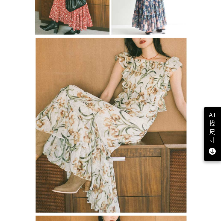
AI
找
尺
寸