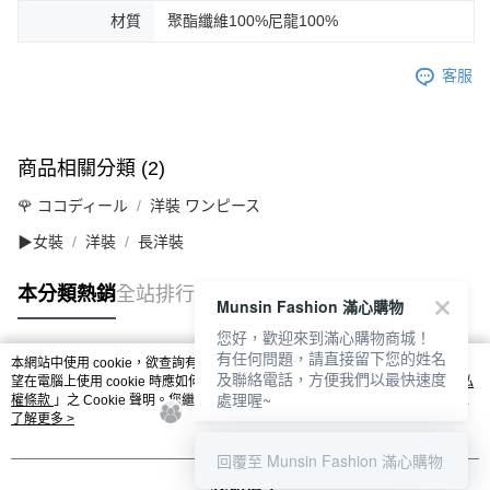
材質
聚酯纖維100%尼龍100%
客服
商品相關分類 (2)
🌹 ココディール
洋裝 ワンピース
▶女裝
洋裝
長洋裝
本分類熱銷
全站排行
Munsin Fashion 滿心購物
您好，歡迎來到滿心購物商城！
有任何問題，請直接留下您的姓名
本網站中使用 cookie，欲查詢有關本網站使用 cookie 方式之詳情，及若您不希
及聯絡電話，方便我們以最快速度
熱門標籤
望在電腦上使用 cookie 時應如何變更電腦的 cookie 設定，請參閱本網站「
隱私
處理喔~
權條款
」之 Cookie 聲明。您繼續使用本網站即表示您同意本公司得按本網站使
用條款之 Cookie 聲明使用 cookie。
了解更多 >
回覆至 Munsin Fashion 滿心購物
我知道了