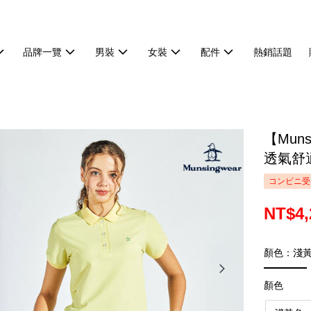
品牌一覽
男裝
女裝
配件
熱銷話題
【Mun
透氣舒適
コンビニ受
NT$4,
顏色：淺
顏色