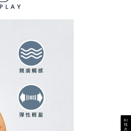
び利用するために、当社があなた本人と分割請求書に必要な情
、照合および修正を行います。
約「AFTEE代金後払い」（以下当サービスという）はネット
なユーザーサービス規約については、以下のリンクを参照してく
ョンズ（以下 AFTEE という）が提供し、AFTEEが代金を徴収
tps://oppay.tw/userRule
当サービスご利用の際に提供しなければならない個人情報（注
名、電話番号、受取人の氏名、電話番号、受取人住所を含むが
ない）は、AFTEEに渡され当サービスで必要な範囲内で利用
AFTEEの個人情報の収集、処理、利用について、詳細は
公式ホームページの『個人情報の収集、処理及び利用に関する声
参照ください（
https://aftee.tw/privacypolicy/
）。
の初回ご利用の際に、審査を通過すれば、最高額がNT$10,000に
支払い期限を過ぎた場合、その金額に基づいて年利20%の遅
が加算されます。未成年の利用者は、事前に法定代理人または
意を得ればAFTEEをご利用いただけます。
の処理、利用について疑問がある、または関連する法律の権利
たい場合は、ネットプロテクションズ
rotections.co.jp
にご連絡ください。上記に示した個人情報
購入注文書とあわせてAFTEEにご提供いただく、または
にあなたの個人情報の収集、処理、利用を許可することににご同
けない場合は、当サービスを選択しないでください。
AI
找
尺