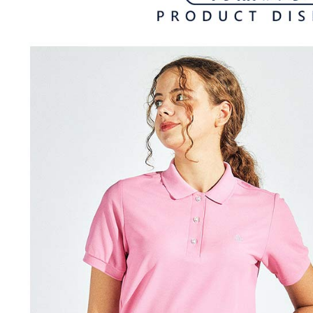
処理およ
宅配
報の確認
三、利用規
3. 完全
プロテクシ
送料無料
ださい：
ht
します。
文者の氏
離島宅配
これに限ら
送料無料
されます。
AFTEE
明』をご
AFTEE
なります。
延滞納金
後見人の同
個人情報
を行使し
cs_tw@netp
を、必要な
AFTEE
意いただ