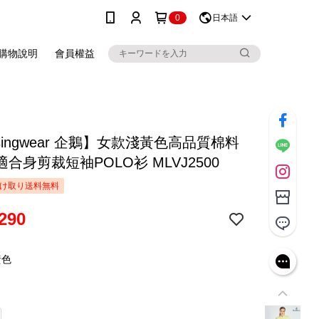
0
日本語
購物說明
會員權益
singwear 企鵝】女款淺黃色高品質棉料
合身剪裁短袖POLO衫 MLVJ2500
け取り送料無料
290
黃色