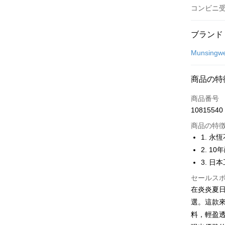
コンビニ
お支払い
ブランド
クレジット
Munsingw
コンビニ
商品の特
LINE Pay
商品番号
Apple Pay
10815540
JKOPAY
商品の特
1. 永
Easy Walle
2. 1
3. 日
OP Pay La
説明
セールス
【OP Pay
在炎炎夏日
AFTEE
1. 本サ
選。這款來
追加の申
説明
2. 支払い
一、 AF
料，輕盈
ATM払い
動的に OP
1.お支払