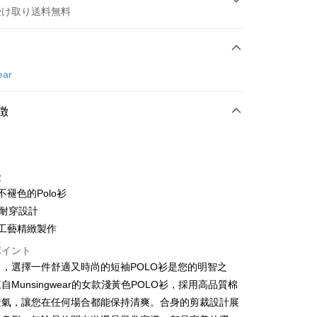
受け取り送料無料
方法
カード1回払い
ear
店頭代金引換
徴
徴
恆不褪色的Polo衫
t
0年耐穿設計
本工藝精緻製作
ter
ポイント
 Later 使用説明】
，選擇一件舒適又時尚的短袖POLO衫是您的明智之
代金後払い
ービスは台湾大哥大によって提供され、台湾大哥大のユーザーは
自Munsingwear的女款淺黃色POLO衫，採用高品質棉
請なしで即時に利用可能です。
方法で「OP Pay Later」を選択すると、注文が成立した後に自
TEE代金後払いについて
透氣，讓您在任何場合都能保持清爽。合身的剪裁設計展
 Pay Later の取引プロセスに移行し、携帯番号を確認後、分割
い方法でAFTEE代金後払いを選択すると、携帯電話認証ウィン