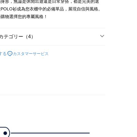
的身形，無論是休閒出遊還是日常穿搭，都是完美的選
数や支払い期限を選択し、支払いを確認すると取引が完了しま
示されます。
POLO衫成為您衣櫃中的必備單品，展現自信與風格。
で認証してお支払い手続を進めてください。
の承認額、分割回数および費用については、後続の取引確認ペー
るときのお支払いは不要です。商品はご指定の住所に配送されま
心購物選擇您的專屬風格！
とします。
成立後30分以内に確認取引を行わない場合や審査が通過しない場
が完了すると、携帯に支払い通知のSMSが届きます。アプリ会
付款
は自動的にキャンセルされます。「転専審査」に未通過の状況
、AFTEE アプリプッシュ通知が届きます。
た場合は、システムの評価基準に達していないことを意味し、
カテゴリー（4）
け取り時のお支払いは不要です。商品を確かめてから、SMSま
についての説明はいたしかねます。
の通知に従って、4大コンビニ、またはATM/オンラインバンキ
家取貨
gwear
支払いください。
女款 | 短袖上衣
する
カスタマーサービス
方法の説明】
gwear
經典基本款Polo衫
限は最短で 14 日以内ですので、ご注意ください。AFTEE ア
いの金額は電信請求書に統合されず、「OP Pay Later」は毎月
ンロードして AFTEE 会員になるとお支払い期限を最長 45 日
貨付款
上衣
短袖POLO/立領衫
に支払いリマインダーのSMSを送信します。
延長できます。
Sのリンクを通じて請求書を開いた後、「コンビニバーコード／台
gwear
✨2025 春夏單品
舗／銀行振込／街口支払い／iPASS MONEY」などのチャネル
は、ショップが請求した期日と、AFTEEで延長できる日数を
を選択できます。
爾富取貨
されます。AFTEEで注文すると、商品を受け取るまで支払い
長できますが、商品を期限内に受け取れない場合があります
項】
約商品や商品到着日が比較的遅い商品）。そのため、商品到着
ービスは「台湾大哥大株式会社」（以下「当社」といいます）に
わらず、AFTEEで指定された期限内にお支払いください。
付款
供され、ユーザーが取引時に本サービスを通じて商品やサービ
できるようにし、店舗が売買／分割払い売買の債権を当社に譲
い限度額
、契約に基づいて当社の請求書で帳款を支払うことになりま
AFTEEを ご利用の際に、認証結果及び当社の審査の結果に基づ
額が設定されます。
1取貨
 Pay Later」を利用する契約関係の目的から、店舗はあなたの個
は最低NT$20です。
名前、電話または住所を含む）を台湾大哥大に提供し、収集、
台湾の会員のみご利用いただけます。