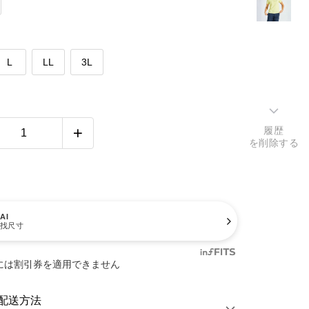
L
LL
3L
履歴
を削除する
AI
找尺寸
には割引券を適用できません
配送方法