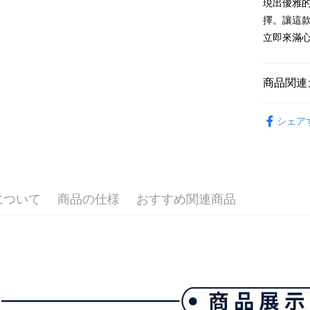
現出優雅
払いの回
ドウが表
す。
擇。讓這款
2.SMS
3. 実際
3.注文す
立即來滿
配送方法
ジを基準
す。
4. 注文
4.ご注文
全家取貨
合、注文
員の場合は
が発生し
送料無料
商品関連
5.商品受
評価内容
たはアプリ
付款後全
💎 Munsin
ングでお
シェア
送料無料
【支払い
💎 Munsin
代金納付期
1. 分割払
プリをダウ
萊爾富取
▶女裝
の締め日後
以内まで
2. SM
送料無料
💎 Munsin
湾大直営店
お支払期限
で支払い
付款後萊
もとに計算
について
商品の仕様
おすすめ関連商品
期限を延
送料無料
【注意事
（例：予
1. 本サ
の有無に関
7-11取貨
よって提
スを購入
二、支払
送料無料
渡した後
1.初回 
す。
き、限度
付款後7-1
2. 「OP
2.決済金額
送料無料
人情報（
3.現在、