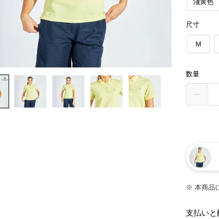
淺黃色
尺寸
M
数量
※ 本商品
支払いと