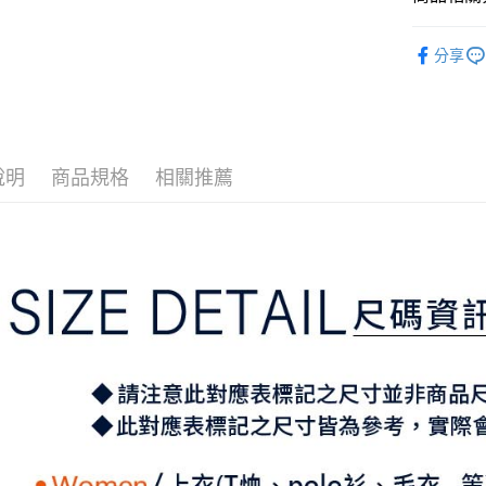
2.付款方
相關說明
流程，驗
⛳️ ṔEARL
【關於「A
ATM付款
完成交易
分享
AFTEE
▶女裝
3.實際核
便利好安
4.訂單成
１．簡單
📍本月精
消。如遇
２．便利
運送方式
無法說明
３．安心
⛳️ ṔEARL
【繳款方
全家取貨
1.分期款
【「AFT
說明
商品規格
相關推薦
醒簡訊。
免運費
１．於結帳
2.透過簡
付」結帳
帳／街口支
付款後全
２．訂單
３．收到繳
免運費
【注意事
／ATM／
1.本服務
※ 請注意
萊爾富取
用戶於交
絡購買商品
款買賣價
先享後付
免運費
2.基於同
※ 交易是
資料（包
是否繳費成
付款後萊
用，由本
付客戶支
免運費
3.完整用
【注意事
7-11取貨
１．透過由
交易，需
免運費