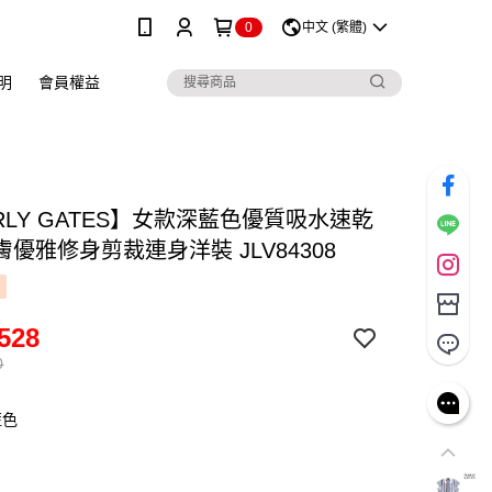
0
中文 (繁體)
明
會員權益
RLY GATES】女款深藍色優質吸水速乾
優雅修身剪裁連身洋裝 JLV84308
528
0
藍色