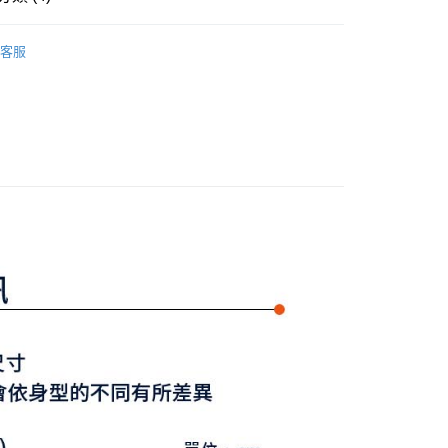
式選擇「大哥付你分期」，訂單成立後會自動跳轉到大哥付的交易
證手機門號後，選擇欲分期的期數、繳款截止日，確認付款後即
Y GATES
女款服飾
長褲/短褲/裙裝
FTEE先享後付」】
。
客服
先享後付是「在收到商品之後才付款」的支付方式。 讓您購物簡單
准額度、可分期數及費用金額請依後續交易確認頁面所載為準。
洋裝
短洋裝
心！
立30分鐘內，如未前往確認交易或遇審核未通過，訂單將自動取
：不需註冊會員、不需綁卡、不需儲值。
選｜精選3折起
🌡️熱浪來襲：涼感❎機能❎專區
下著
「轉專審核」未通過狀況，表示未達大哥付你分期系統評分，恕
：只要手機號碼，簡訊認證，即可結帳。
評估內容。
：先確認商品／服務後，再付款。
Y GATES
🛍️ 精選商品專區3折起
女裝
式說明】
付款
項不併入電信帳單，「大哥付你分期」於每月結算日後寄送繳費提
EE先享後付」結帳流程】
方式選擇「AFTEE先享後付」後，將跳轉至「AFTEE先享後
訊連結打開帳單後，可選擇「超商條碼／台灣大直營門市／銀行轉
頁面，進行簡訊認證並確認金額後，即可完成結帳。
付／iPASS MONEY」等通路繳費。
家取貨
成立數日內，您將收到繳費通知簡訊。
費通知簡訊後14天內，點擊此簡訊中的連結，可透過四大超商
項】
網路銀行／等多元方式進行付款，方視為交易完成。
係由「台灣大哥大股份有限公司」（以下簡稱本公司）所提供，讓
：結帳手續完成當下不需立刻繳費，但若您需要取消訂單，請聯
貨付款
易時，得透過本服務購買商品或服務，並由商店將買賣／分期付
的店家。未經商家同意取消之訂單仍視為有效，需透過AFTEE
金債權讓與本公司後，依約使用本公司帳單繳交帳款。
繳納相關費用。
意付款使用「大哥付你分期」之契約關係目的，商店將以您的個人
否成功請以「AFTEE先享後付 」之結帳頁面顯示為準，若有關於
含姓名、電話或地址）提供予台灣大哥大進項蒐集、處理及利
功／繳費後需取消欲退款等相關疑問，請聯繫「AFTEE先享後
爾富取貨
公司與您本人進行分期帳單所需資料之確認、核對及更正。
援中心」
https://netprotections.freshdesk.com/support/home
戶服務條款，請詳閱以下連結：
https://oppay.tw/userRule
項】
付款
恩沛科技股份有限公司提供之「AFTEE先享後付」服務完成之
依本服務之必要範圍內提供個人資料，並將交易相關給付款項請