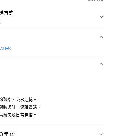
送方式
費
次付款
GATES
付款
優質棉聚酯，吸水速乾。
低腰褶皺設計，優雅靈活。
適合高爾夫及日常穿搭。
分期
你分期使用說明】
享後付
類 (4)
由台灣大哥大提供，台灣大哥大用戶可立即使用無須另外申請。