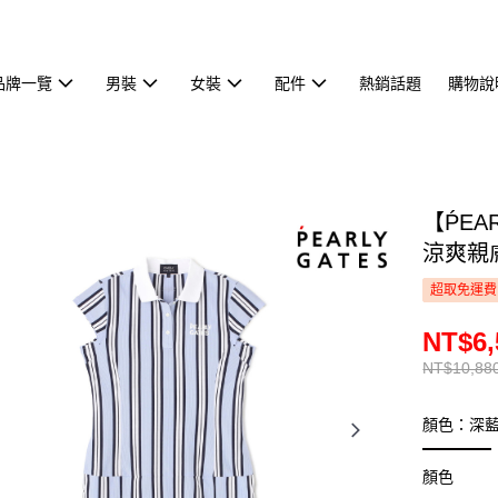
品牌一覽
男裝
女裝
配件
熱銷話題
購物說
【ṔEA
涼爽親膚
超取免運費
NT$6,
NT$10,88
顏色：深
顏色