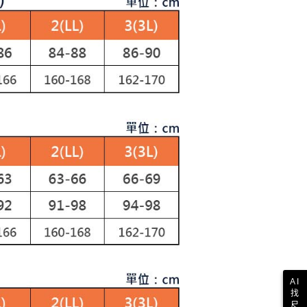
讓予恩沛科技股份有限公司。
個人資料處理事宜，請瀏覽以下網址：
1取貨
ee.tw/terms/#terms3
年的使用者請事先徵得法定代理人或監護人之同意方可使用
E先享後付」，若未經同意申辦者引起之損失，本公司不負相關責
AFTEE先享後付」時，將依據個別帳號之用戶狀況，依本公司
核予不同之上限額度；若仍有額度不足之情形，本公司將視審查
用戶進行身份認證。
一人註冊多個帳號或使用他人資訊註冊。若發現惡意使用之情
科技股份有限公司將有權停止該用戶之使用額度並採取法律行
AI
找
尺