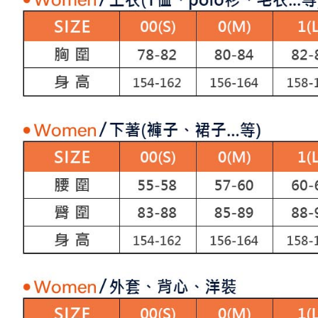
求債權轉
２．關於
付款後7-1
https://aft
免運費
３．未成
「AFTE
宅配
任。
４．使用「
免運費
即時審查
結果請求
離島宅配
５．嚴禁
免運費
形，恩沛
動。