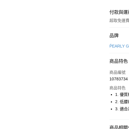
付款與運
超取免運
付款方式
品牌
信用卡一
ṔEARLY 
超商取貨
商品特色
LINE Pay
商品編號
Apple Pay
10783734
商品特色
街口支付
1. 
悠遊付
2. 
3. 
大哥付你
相關說明
【大哥付
AFTEE先
商品相關分
1.本服務