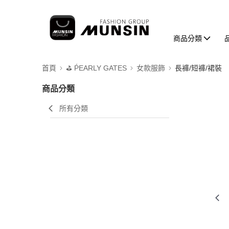
商品分類
首頁
⛳️ ṔEARLY GATES
女款服飾
長褲/短褲/裙裝
商品分類
所有分類