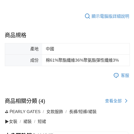
顯示電腦版詳細說明
商品規格
產地
中國
成份
棉61%聚酯纖維36%聚氨酯彈性纖維3%
客服
商品相關分類 (4)
查看全部
⛳️ ṔEARLY GATES
女款服飾
長褲/短褲/裙裝
▶女裝
裙裝
短裙