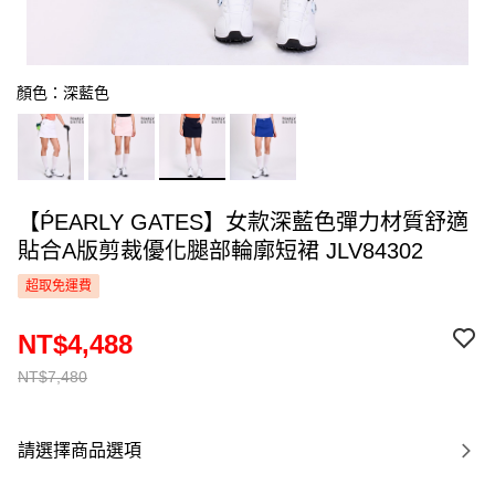
顏色：深藍色
【ṔEARLY GATES】女款深藍色彈力材質舒適
貼合A版剪裁優化腿部輪廓短裙 JLV84302
超取免運費
NT$4,488
NT$7,480
請選擇商品選項