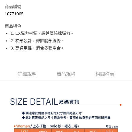
商品編號
Apple Pay
10771065
街口支付
商品特色
悠遊付
1. EX彈力材質，超越傳統棉彈力。
大哥付你分期
2. 梯形設計，修飾腿部線條。
相關說明
3. 高通用性，適合多種場合。
【大哥付你分期使用說明】
AFTEE先享後付
1.本服務由台灣大哥大提供，台灣大哥大用戶可立即使用無須另外申請。
2.付款方式選擇「大哥付你分期」，訂單成立後會自動跳轉到大哥付的交易
相關說明
流程，驗證手機門號後，選擇欲分期的期數、繳款截止日，確認付款後即完
【關於「AFTEE先享後付」】
詳細說明
商品規格
相關推薦
成交易。
ATM付款
AFTEE先享後付是「在收到商品之後才付款」的支付方式。 讓您購物簡單
3.實際核准額度、可分期數及費用金額請依後續交易確認頁面所載為準。
便利好安心！
4.訂單成立30分鐘內，如未前往確認交易或遇審核未通過，訂單將自動取
１．簡單：不需註冊會員、不需綁卡、不需儲值。
運送方式
消。如遇「轉專審核」未通過狀況，表示未達大哥付你分期系統評分，恕無
２．便利：只要手機號碼，簡訊認證，即可結帳。
法說明評估內容。
３．安心：先確認商品／服務後，再付款。
全家取貨付款
【繳款方式說明】
1.分期款項不併入電信帳單，「大哥付你分期」於每月結算日後寄送繳費提
免運費
【「AFTEE先享後付」結帳流程】
醒簡訊。
１．於結帳方式選擇「AFTEE先享後付」後，將跳轉至「AFTEE先享後付」
2.透過簡訊連結打開帳單後，可選擇「超商條碼／台灣大直營門市／銀行轉
付款後全家取貨
結帳頁面，進行簡訊認證並確認金額後，即可完成結帳。
帳／街口支付／iPASS MONEY」等通路繳費。
２．訂單成立數日內，您將收到繳費通知簡訊。
免運費
３．收到繳費通知簡訊後14天內，點擊此簡訊中的連結，可透過四大超商／