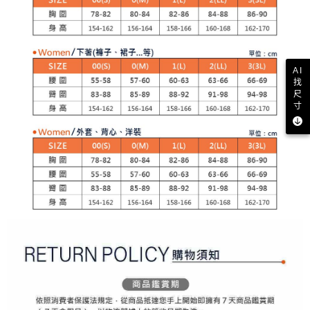
【注意事項】
ATM／網路銀行／等多元方式進行付款，方視為交易完成。
萊爾富取貨付款
1.本服務係由「台灣大哥大股份有限公司」（以下簡稱本公司）所提供，讓
※ 請注意：結帳手續完成當下不需立刻繳費，但若您需要取消訂單，請聯絡
用戶於交易時，得透過本服務購買商品或服務，並由商店將買賣／分期付款
免運費
購買商品的店家。未經商家同意取消之訂單仍視為有效，需透過AFTEE先享
買賣價金債權讓與本公司後，依約使用本公司帳單繳交帳款。
後付繳納相關費用。
2.基於同意付款使用「大哥付你分期」之契約關係目的，商店將以您的個人
付款後萊爾富取貨
※ 交易是否成功請以「AFTEE先享後付 」之結帳頁面顯示為準，若有關於
資料（包含姓名、電話或地址）提供予台灣大哥大進項蒐集、處理及利用，
是否繳費成功／繳費後需取消欲退款等相關疑問，請聯繫「AFTEE先享後付
AI
免運費
由本公司與您本人進行分期帳單所需資料之確認、核對及更正。
客戶支援中心」
https://netprotections.freshdesk.com/support/home
找
3.完整用戶服務條款，請詳閱以下連結：
https://oppay.tw/userRule
尺
7-11取貨付款
寸
【注意事項】
１．透過由恩沛科技股份有限公司提供之「AFTEE先享後付」服務完成之交
免運費
易，需依本服務之必要範圍內提供個人資料，並將交易相關給付款項請求債
權轉讓予恩沛科技股份有限公司。
付款後7-11取貨
２．關於個人資料處理事宜，請瀏覽以下網址：
免運費
https://aftee.tw/terms/#terms3
３．未成年的使用者請事先徵得法定代理人或監護人之同意方可使用
宅配
「AFTEE先享後付」，若未經同意申辦者引起之損失，本公司不負相關責
任。
免運費
４．使用「AFTEE先享後付」時，將依據個別帳號之用戶狀況，依本公司即
時審查核予不同之上限額度；若仍有額度不足之情形，本公司將視審查結果
離島宅配
請求用戶進行身份認證。
免運費
５．嚴禁一人註冊多個帳號或使用他人資訊註冊。若發現惡意使用之情形，
恩沛科技股份有限公司將有權停止該用戶之使用額度並採取法律行動。