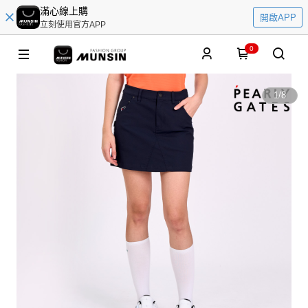
滿心線上購
開啟APP
立刻使用官方APP
0
1
/
8