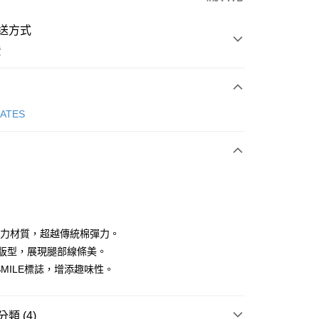
送方式
費
次付款
GATES
付款
EX彈力材質，超越傳統棉彈力。
修身版型，展現腿部線條美。
G SMILE標誌，增添趣味性。
分期
你分期使用說明】
享後付
類 (4)
由台灣大哥大提供，台灣大哥大用戶可立即使用無須另外申請。