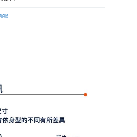
式選擇「大哥付你分期」，訂單成立後會自動跳轉到大哥付的交易
證手機門號後，選擇欲分期的期數、繳款截止日，確認付款後即
Y GATES
女款服飾
長褲/短褲/裙裝
FTEE先享後付」】
。
客服
先享後付是「在收到商品之後才付款」的支付方式。 讓您購物簡單
准額度、可分期數及費用金額請依後續交易確認頁面所載為準。
褲裝
短褲
心！
立30分鐘內，如未前往確認交易或遇審核未通過，訂單將自動取
：不需註冊會員、不需綁卡、不需儲值。
選｜精選3折起
🌡️熱浪來襲：涼感❎機能❎專區
下著
「轉專審核」未通過狀況，表示未達大哥付你分期系統評分，恕
：只要手機號碼，簡訊認證，即可結帳。
評估內容。
：先確認商品／服務後，再付款。
Y GATES
🛍️ 精選商品專區3折起
女裝
式說明】
付款
項不併入電信帳單，「大哥付你分期」於每月結算日後寄送繳費提
EE先享後付」結帳流程】
方式選擇「AFTEE先享後付」後，將跳轉至「AFTEE先享後
訊連結打開帳單後，可選擇「超商條碼／台灣大直營門市／銀行轉
頁面，進行簡訊認證並確認金額後，即可完成結帳。
付／iPASS MONEY」等通路繳費。
家取貨
成立數日內，您將收到繳費通知簡訊。
費通知簡訊後14天內，點擊此簡訊中的連結，可透過四大超商
項】
網路銀行／等多元方式進行付款，方視為交易完成。
係由「台灣大哥大股份有限公司」（以下簡稱本公司）所提供，讓
：結帳手續完成當下不需立刻繳費，但若您需要取消訂單，請聯
貨付款
易時，得透過本服務購買商品或服務，並由商店將買賣／分期付
的店家。未經商家同意取消之訂單仍視為有效，需透過AFTEE
金債權讓與本公司後，依約使用本公司帳單繳交帳款。
繳納相關費用。
意付款使用「大哥付你分期」之契約關係目的，商店將以您的個人
否成功請以「AFTEE先享後付 」之結帳頁面顯示為準，若有關於
含姓名、電話或地址）提供予台灣大哥大進項蒐集、處理及利
功／繳費後需取消欲退款等相關疑問，請聯繫「AFTEE先享後
爾富取貨
公司與您本人進行分期帳單所需資料之確認、核對及更正。
援中心」
https://netprotections.freshdesk.com/support/home
戶服務條款，請詳閱以下連結：
https://oppay.tw/userRule
項】
付款
恩沛科技股份有限公司提供之「AFTEE先享後付」服務完成之
依本服務之必要範圍內提供個人資料，並將交易相關給付款項請