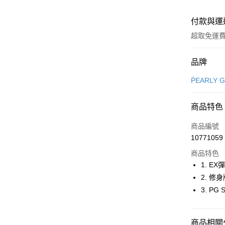
付款與運
超取免運
付款方式
品牌
信用卡一
ṔEARLY 
超商取貨
商品特色
LINE Pay
商品編號
Apple Pay
10771059
商品特色
街口支付
1. 
悠遊付
2. 
3. P
大哥付你
相關說明
【大哥付
AFTEE先
商品相關分
1.本服務