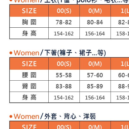
求債權轉
２．關於
付款後7-1
https://aft
免運費
３．未成
「AFTE
宅配
任。
４．使用「
免運費
即時審查
結果請求
離島宅配
５．嚴禁
免運費
形，恩沛
動。