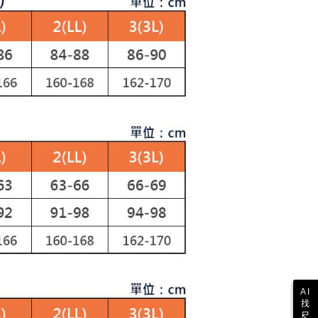
讓予恩沛科技股份有限公司。
個人資料處理事宜，請瀏覽以下網址：
1取貨
ee.tw/terms/#terms3
年的使用者請事先徵得法定代理人或監護人之同意方可使用
E先享後付」，若未經同意申辦者引起之損失，本公司不負相關責
AFTEE先享後付」時，將依據個別帳號之用戶狀況，依本公司
核予不同之上限額度；若仍有額度不足之情形，本公司將視審查
用戶進行身份認證。
一人註冊多個帳號或使用他人資訊註冊。若發現惡意使用之情
科技股份有限公司將有權停止該用戶之使用額度並採取法律行
AI
找
尺