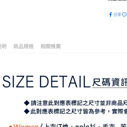
2.付款方
相關說明
流程，驗
⛳️ ṔEARL
【關於「A
ATM付款
完成交易
分享
AFTEE
▶女裝
3.實際核
便利好安
4.訂單成
１．簡單
📍本月精
消。如遇
２．便利
運送方式
無法說明
３．安心
⛳️ ṔEARL
【繳款方
全家取貨
1.分期款
【「AFT
說明
商品規格
相關推薦
醒簡訊。
免運費
１．於結帳
2.透過簡
付」結帳
帳／街口支
付款後全
２．訂單
３．收到繳
免運費
【注意事
／ATM／
1.本服務
※ 請注意
萊爾富取
用戶於交
絡購買商品
款買賣價
先享後付
免運費
2.基於同
※ 交易是
資料（包
是否繳費成
付款後萊
用，由本
付客戶支
免運費
3.完整用
【注意事
7-11取貨
１．透過由
交易，需
免運費