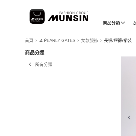
商品分類
首頁
⛳️ ṔEARLY GATES
女款服飾
長褲/短褲/裙裝
商品分類
所有分類