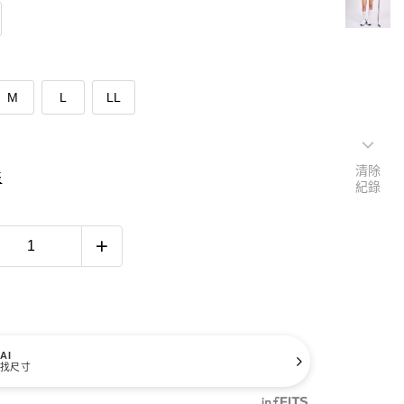
M
L
LL
清除
表
紀錄
AI
找尺寸