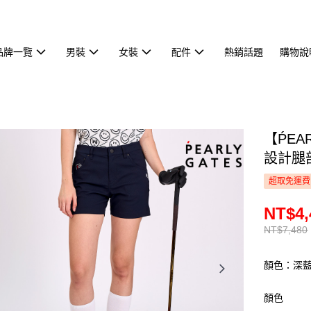
品牌一覽
男裝
女裝
配件
熱銷話題
購物說
【ṔEA
設計腿部
超取免運費
NT$4,
NT$7,480
顏色：深
顏色