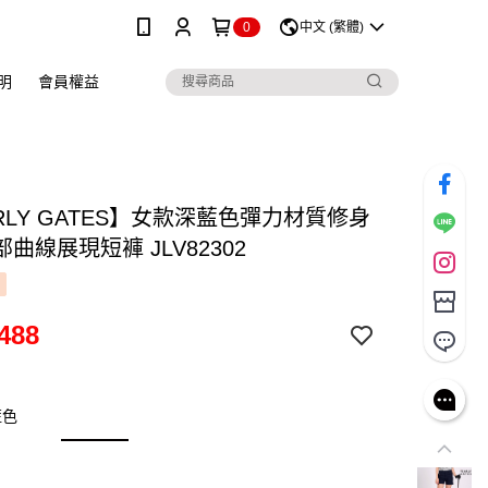
0
中文 (繁體)
明
會員權益
RLY GATES】女款深藍色彈力材質修身
曲線展現短褲 JLV82302
488
藍色