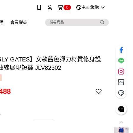
0
中文 (繁體)
明
會員權益
RLY GATES】女款藍色彈力材質修身設
線展現短褲 JLV82302
488
色