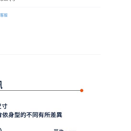
式選擇「大哥付你分期」，訂單成立後會自動跳轉到大哥付的交易
證手機門號後，選擇欲分期的期數、繳款截止日，確認付款後即
Y GATES
女款服飾
長褲/短褲/裙裝
FTEE先享後付」】
。
客服
先享後付是「在收到商品之後才付款」的支付方式。 讓您購物簡單
准額度、可分期數及費用金額請依後續交易確認頁面所載為準。
褲裝
短褲
心！
立30分鐘內，如未前往確認交易或遇審核未通過，訂單將自動取
：不需註冊會員、不需綁卡、不需儲值。
選｜精選3折起
🌡️熱浪來襲：涼感❎機能❎專區
下著
「轉專審核」未通過狀況，表示未達大哥付你分期系統評分，恕
：只要手機號碼，簡訊認證，即可結帳。
評估內容。
：先確認商品／服務後，再付款。
Y GATES
🛍️ 精選商品專區3折起
女裝
式說明】
付款
項不併入電信帳單，「大哥付你分期」於每月結算日後寄送繳費提
EE先享後付」結帳流程】
方式選擇「AFTEE先享後付」後，將跳轉至「AFTEE先享後
訊連結打開帳單後，可選擇「超商條碼／台灣大直營門市／銀行轉
頁面，進行簡訊認證並確認金額後，即可完成結帳。
付／iPASS MONEY」等通路繳費。
家取貨
成立數日內，您將收到繳費通知簡訊。
費通知簡訊後14天內，點擊此簡訊中的連結，可透過四大超商
項】
網路銀行／等多元方式進行付款，方視為交易完成。
係由「台灣大哥大股份有限公司」（以下簡稱本公司）所提供，讓
：結帳手續完成當下不需立刻繳費，但若您需要取消訂單，請聯
貨付款
易時，得透過本服務購買商品或服務，並由商店將買賣／分期付
的店家。未經商家同意取消之訂單仍視為有效，需透過AFTEE
金債權讓與本公司後，依約使用本公司帳單繳交帳款。
繳納相關費用。
意付款使用「大哥付你分期」之契約關係目的，商店將以您的個人
否成功請以「AFTEE先享後付 」之結帳頁面顯示為準，若有關於
含姓名、電話或地址）提供予台灣大哥大進項蒐集、處理及利
功／繳費後需取消欲退款等相關疑問，請聯繫「AFTEE先享後
爾富取貨
公司與您本人進行分期帳單所需資料之確認、核對及更正。
援中心」
https://netprotections.freshdesk.com/support/home
戶服務條款，請詳閱以下連結：
https://oppay.tw/userRule
項】
付款
恩沛科技股份有限公司提供之「AFTEE先享後付」服務完成之
依本服務之必要範圍內提供個人資料，並將交易相關給付款項請