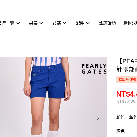
品牌一覽
男裝
女裝
配件
熱銷話題
購物說
【ṔEA
計腿部曲
超取免運費
NT$4,
NT$7,480
顏色：藍
顏色