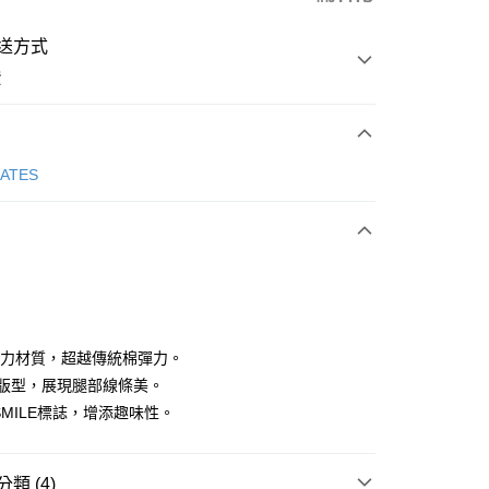
送方式
費
次付款
GATES
付款
EX彈力材質，超越傳統棉彈力。
修身版型，展現腿部線條美。
G SMILE標誌，增添趣味性。
分期
你分期使用說明】
享後付
類 (4)
由台灣大哥大提供，台灣大哥大用戶可立即使用無須另外申請。