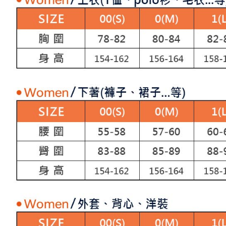
求債權轉
２．關於
付款後7-1
https://aft
免運費
３．未成
「AFTE
宅配
任。
４．使用「
免運費
即時審查
結果請求
離島宅配
５．嚴禁
免運費
形，恩沛
動。