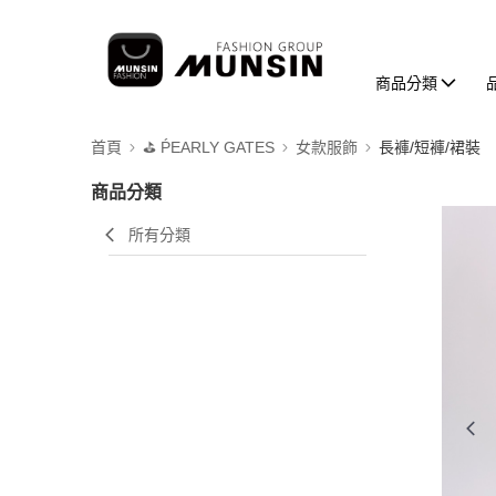
商品分類
首頁
⛳️ ṔEARLY GATES
女款服飾
長褲/短褲/裙裝
商品分類
所有分類