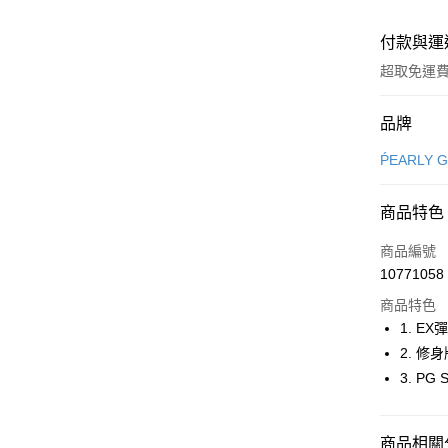
付款與運
超取免運
付款方式
品牌
信用卡一
ṔEARLY 
超商取貨
商品特色
LINE Pay
商品編號
Apple Pay
10771058
商品特色
街口支付
1. 
悠遊付
2. 
3. P
大哥付你
相關說明
【大哥付
AFTEE先
商品相關分
1.本服務