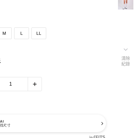
M
L
LL
清除
表
紀錄
AI
找尺寸