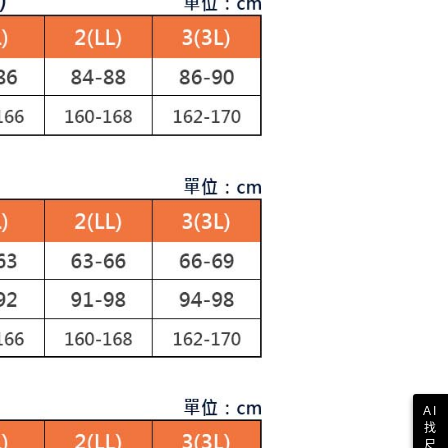
讓予恩沛科技股份有限公司。
個人資料處理事宜，請瀏覽以下網址：
1取貨
ee.tw/terms/#terms3
年的使用者請事先徵得法定代理人或監護人之同意方可使用
E先享後付」，若未經同意申辦者引起之損失，本公司不負相關責
AFTEE先享後付」時，將依據個別帳號之用戶狀況，依本公司
核予不同之上限額度；若仍有額度不足之情形，本公司將視審查
用戶進行身份認證。
一人註冊多個帳號或使用他人資訊註冊。若發現惡意使用之情
科技股份有限公司將有權停止該用戶之使用額度並採取法律行
AI
找
尺