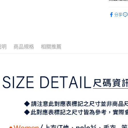
2.付款方
相關說明
流程，驗
⛳️ ṔEARL
【關於「A
ATM付款
完成交易
分享
AFTEE
▶女裝
3.實際核
便利好安
4.訂單成
１．簡單
📍本月精
消。如遇
２．便利
運送方式
無法說明
３．安心
⛳️ ṔEARL
【繳款方
全家取貨
1.分期款
【「AFT
說明
商品規格
相關推薦
醒簡訊。
免運費
１．於結帳
2.透過簡
付」結帳
帳／街口支
付款後全
２．訂單
３．收到繳
免運費
【注意事
／ATM／
1.本服務
※ 請注意
萊爾富取
用戶於交
絡購買商品
款買賣價
先享後付
免運費
2.基於同
※ 交易是
資料（包
是否繳費成
付款後萊
用，由本
付客戶支
免運費
3.完整用
【注意事
7-11取貨
１．透過由
交易，需
免運費