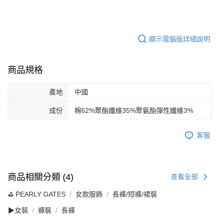
顯示電腦版詳細說明
商品規格
產地
中國
成份
棉62%聚酯纖維35%聚氨酯彈性纖維3%
客服
商品相關分類 (4)
查看全部
⛳️ ṔEARLY GATES
女款服飾
長褲/短褲/裙裝
▶女裝
褲裝
長褲