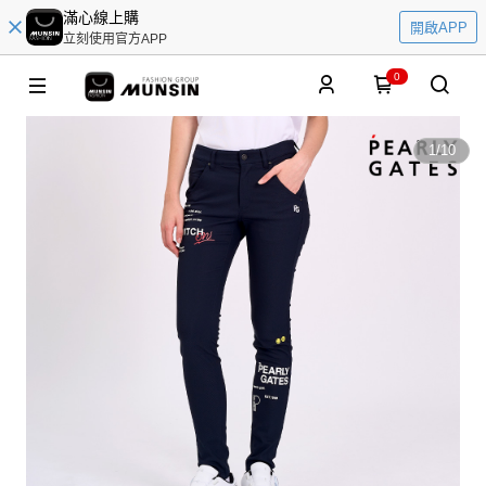
滿心線上購
開啟APP
立刻使用官方APP
0
1
/
10