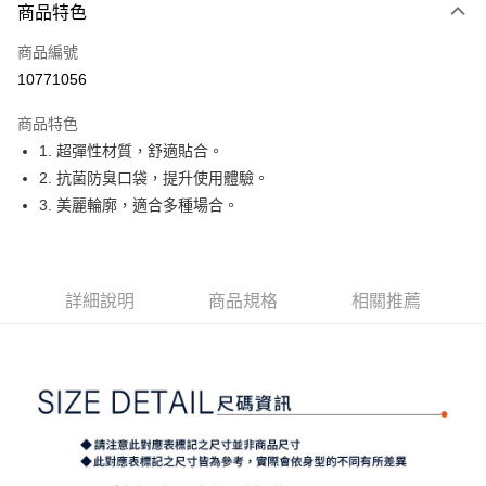
商品特色
LINE Pay
商品編號
Apple Pay
10771056
街口支付
商品特色
悠遊付
1. 超彈性材質，舒適貼合。
大哥付你分期
2. 抗菌防臭口袋，提升使用體驗。
相關說明
3. 美麗輪廓，適合多種場合。
【大哥付你分期使用說明】
AFTEE先享後付
1.本服務由台灣大哥大提供，台灣大哥大用戶可立即使用無須另外申請。
2.付款方式選擇「大哥付你分期」，訂單成立後會自動跳轉到大哥付的交易
相關說明
流程，驗證手機門號後，選擇欲分期的期數、繳款截止日，確認付款後即完
【關於「AFTEE先享後付」】
詳細說明
商品規格
相關推薦
成交易。
ATM付款
AFTEE先享後付是「在收到商品之後才付款」的支付方式。 讓您購物簡單
3.實際核准額度、可分期數及費用金額請依後續交易確認頁面所載為準。
便利好安心！
4.訂單成立30分鐘內，如未前往確認交易或遇審核未通過，訂單將自動取
１．簡單：不需註冊會員、不需綁卡、不需儲值。
運送方式
消。如遇「轉專審核」未通過狀況，表示未達大哥付你分期系統評分，恕無
２．便利：只要手機號碼，簡訊認證，即可結帳。
法說明評估內容。
３．安心：先確認商品／服務後，再付款。
全家取貨付款
【繳款方式說明】
1.分期款項不併入電信帳單，「大哥付你分期」於每月結算日後寄送繳費提
免運費
【「AFTEE先享後付」結帳流程】
醒簡訊。
１．於結帳方式選擇「AFTEE先享後付」後，將跳轉至「AFTEE先享後付」
2.透過簡訊連結打開帳單後，可選擇「超商條碼／台灣大直營門市／銀行轉
付款後全家取貨
結帳頁面，進行簡訊認證並確認金額後，即可完成結帳。
帳／街口支付／iPASS MONEY」等通路繳費。