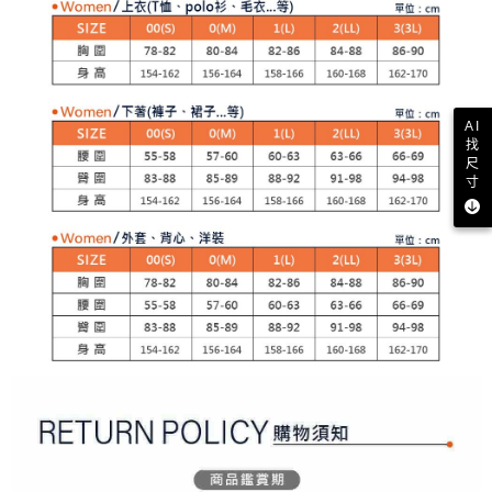
２．訂單成立數日內，您將收到繳費通知簡訊。
免運費
３．收到繳費通知簡訊後14天內，點擊此簡訊中的連結，可透過四大超商／
【注意事項】
ATM／網路銀行／等多元方式進行付款，方視為交易完成。
萊爾富取貨付款
1.本服務係由「台灣大哥大股份有限公司」（以下簡稱本公司）所提供，讓
※ 請注意：結帳手續完成當下不需立刻繳費，但若您需要取消訂單，請聯絡
用戶於交易時，得透過本服務購買商品或服務，並由商店將買賣／分期付款
免運費
購買商品的店家。未經商家同意取消之訂單仍視為有效，需透過AFTEE先享
買賣價金債權讓與本公司後，依約使用本公司帳單繳交帳款。
後付繳納相關費用。
2.基於同意付款使用「大哥付你分期」之契約關係目的，商店將以您的個人
付款後萊爾富取貨
※ 交易是否成功請以「AFTEE先享後付 」之結帳頁面顯示為準，若有關於
AI
資料（包含姓名、電話或地址）提供予台灣大哥大進項蒐集、處理及利用，
是否繳費成功／繳費後需取消欲退款等相關疑問，請聯繫「AFTEE先享後付
找
免運費
由本公司與您本人進行分期帳單所需資料之確認、核對及更正。
客戶支援中心」
https://netprotections.freshdesk.com/support/home
尺
3.完整用戶服務條款，請詳閱以下連結：
https://oppay.tw/userRule
寸
7-11取貨付款
【注意事項】
１．透過由恩沛科技股份有限公司提供之「AFTEE先享後付」服務完成之交
免運費
易，需依本服務之必要範圍內提供個人資料，並將交易相關給付款項請求債
權轉讓予恩沛科技股份有限公司。
付款後7-11取貨
２．關於個人資料處理事宜，請瀏覽以下網址：
免運費
https://aftee.tw/terms/#terms3
３．未成年的使用者請事先徵得法定代理人或監護人之同意方可使用
宅配
「AFTEE先享後付」，若未經同意申辦者引起之損失，本公司不負相關責
任。
免運費
４．使用「AFTEE先享後付」時，將依據個別帳號之用戶狀況，依本公司即
時審查核予不同之上限額度；若仍有額度不足之情形，本公司將視審查結果
離島宅配
請求用戶進行身份認證。
免運費
５．嚴禁一人註冊多個帳號或使用他人資訊註冊。若發現惡意使用之情形，
恩沛科技股份有限公司將有權停止該用戶之使用額度並採取法律行動。