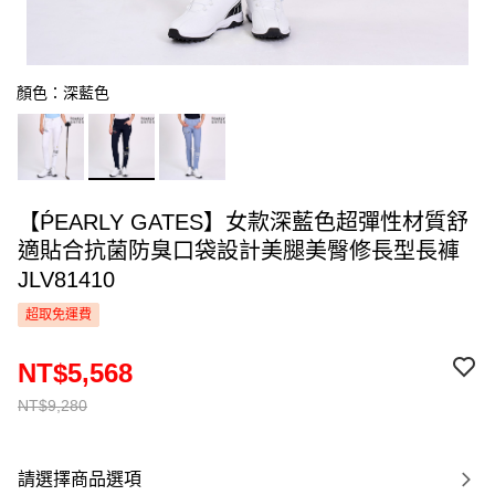
顏色：深藍色
【ṔEARLY GATES】女款深藍色超彈性材質舒
適貼合抗菌防臭口袋設計美腿美臀修長型長褲
JLV81410
超取免運費
NT$5,568
NT$9,280
請選擇商品選項