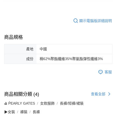
顯示電腦版詳細說明
商品規格
產地
中國
成份
棉62%聚酯纖維35%聚氨酯彈性纖維3%
客服
商品相關分類 (4)
查看全部
⛳️ ṔEARLY GATES
女款服飾
長褲/短褲/裙裝
▶女裝
褲裝
長褲