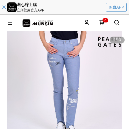
滿心線上購
開啟APP
立刻使用官方APP
0
1
/
10