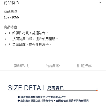
商品特色
LINE Pay
商品編號
Apple Pay
10771055
街口支付
商品特色
悠遊付
1. 超彈性材質，舒適貼合。
大哥付你分期
2. 抗菌防臭口袋，提升使用體驗。
相關說明
3. 美麗輪廓，適合多種場合。
【大哥付你分期使用說明】
AFTEE先享後付
1.本服務由台灣大哥大提供，台灣大哥大用戶可立即使用無須另外申請。
2.付款方式選擇「大哥付你分期」，訂單成立後會自動跳轉到大哥付的交易
相關說明
流程，驗證手機門號後，選擇欲分期的期數、繳款截止日，確認付款後即完
【關於「AFTEE先享後付」】
詳細說明
商品規格
相關推薦
成交易。
ATM付款
AFTEE先享後付是「在收到商品之後才付款」的支付方式。 讓您購物簡單
3.實際核准額度、可分期數及費用金額請依後續交易確認頁面所載為準。
便利好安心！
4.訂單成立30分鐘內，如未前往確認交易或遇審核未通過，訂單將自動取
１．簡單：不需註冊會員、不需綁卡、不需儲值。
運送方式
消。如遇「轉專審核」未通過狀況，表示未達大哥付你分期系統評分，恕無
２．便利：只要手機號碼，簡訊認證，即可結帳。
法說明評估內容。
３．安心：先確認商品／服務後，再付款。
全家取貨付款
【繳款方式說明】
1.分期款項不併入電信帳單，「大哥付你分期」於每月結算日後寄送繳費提
免運費
【「AFTEE先享後付」結帳流程】
醒簡訊。
１．於結帳方式選擇「AFTEE先享後付」後，將跳轉至「AFTEE先享後付」
2.透過簡訊連結打開帳單後，可選擇「超商條碼／台灣大直營門市／銀行轉
付款後全家取貨
結帳頁面，進行簡訊認證並確認金額後，即可完成結帳。
帳／街口支付／iPASS MONEY」等通路繳費。