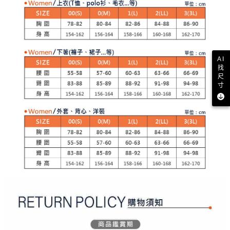
２．訂單成立數日內，您將收到繳費通知簡訊。
免運費
３．收到繳費通知簡訊後14天內，點擊此簡訊中的連結，可透過四大超商／
【注意事項】
ATM／網路銀行／等多元方式進行付款，方視為交易完成。
萊爾富取貨付款
1.本服務係由「台灣大哥大股份有限公司」（以下簡稱本公司）所提供，讓
※ 請注意：結帳手續完成當下不需立刻繳費，但若您需要取消訂單，請聯絡
用戶於交易時，得透過本服務購買商品或服務，並由商店將買賣／分期付款
免運費
購買商品的店家。未經商家同意取消之訂單仍視為有效，需透過AFTEE先享
買賣價金債權讓與本公司後，依約使用本公司帳單繳交帳款。
後付繳納相關費用。
2.基於同意付款使用「大哥付你分期」之契約關係目的，商店將以您的個人
付款後萊爾富取貨
※ 交易是否成功請以「AFTEE先享後付 」之結帳頁面顯示為準，若有關於
AI
資料（包含姓名、電話或地址）提供予台灣大哥大進項蒐集、處理及利用，
是否繳費成功／繳費後需取消欲退款等相關疑問，請聯繫「AFTEE先享後付
找
免運費
由本公司與您本人進行分期帳單所需資料之確認、核對及更正。
客戶支援中心」
https://netprotections.freshdesk.com/support/home
尺
3.完整用戶服務條款，請詳閱以下連結：
https://oppay.tw/userRule
寸
7-11取貨付款
【注意事項】
１．透過由恩沛科技股份有限公司提供之「AFTEE先享後付」服務完成之交
免運費
易，需依本服務之必要範圍內提供個人資料，並將交易相關給付款項請求債
權轉讓予恩沛科技股份有限公司。
付款後7-11取貨
２．關於個人資料處理事宜，請瀏覽以下網址：
免運費
https://aftee.tw/terms/#terms3
３．未成年的使用者請事先徵得法定代理人或監護人之同意方可使用
宅配
「AFTEE先享後付」，若未經同意申辦者引起之損失，本公司不負相關責
任。
免運費
４．使用「AFTEE先享後付」時，將依據個別帳號之用戶狀況，依本公司即
時審查核予不同之上限額度；若仍有額度不足之情形，本公司將視審查結果
離島宅配
請求用戶進行身份認證。
免運費
５．嚴禁一人註冊多個帳號或使用他人資訊註冊。若發現惡意使用之情形，
恩沛科技股份有限公司將有權停止該用戶之使用額度並採取法律行動。