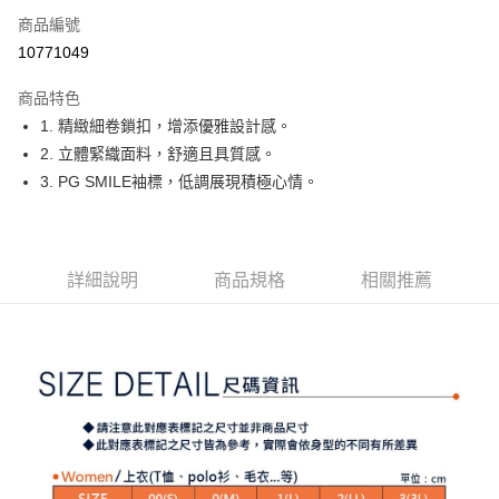
商品編號
Apple Pay
10771049
街口支付
商品特色
悠遊付
1. 精緻細卷鎖扣，增添優雅設計感。
大哥付你分期
2. 立體緊織面料，舒適且具質感。
相關說明
3. PG SMILE袖標，低調展現積極心情。
【大哥付你分期使用說明】
AFTEE先享後付
1.本服務由台灣大哥大提供，台灣大哥大用戶可立即使用無須另外申請。
2.付款方式選擇「大哥付你分期」，訂單成立後會自動跳轉到大哥付的交易
相關說明
流程，驗證手機門號後，選擇欲分期的期數、繳款截止日，確認付款後即完
【關於「AFTEE先享後付」】
詳細說明
商品規格
相關推薦
成交易。
ATM付款
AFTEE先享後付是「在收到商品之後才付款」的支付方式。 讓您購物簡單
3.實際核准額度、可分期數及費用金額請依後續交易確認頁面所載為準。
便利好安心！
4.訂單成立30分鐘內，如未前往確認交易或遇審核未通過，訂單將自動取
１．簡單：不需註冊會員、不需綁卡、不需儲值。
運送方式
消。如遇「轉專審核」未通過狀況，表示未達大哥付你分期系統評分，恕無
２．便利：只要手機號碼，簡訊認證，即可結帳。
法說明評估內容。
３．安心：先確認商品／服務後，再付款。
全家取貨付款
【繳款方式說明】
1.分期款項不併入電信帳單，「大哥付你分期」於每月結算日後寄送繳費提
每筆NT$80，滿NT$2,000(含以上)免運費
【「AFTEE先享後付」結帳流程】
醒簡訊。
１．於結帳方式選擇「AFTEE先享後付」後，將跳轉至「AFTEE先享後付」
2.透過簡訊連結打開帳單後，可選擇「超商條碼／台灣大直營門市／銀行轉
付款後全家取貨
結帳頁面，進行簡訊認證並確認金額後，即可完成結帳。
帳／街口支付／iPASS MONEY」等通路繳費。
２．訂單成立數日內，您將收到繳費通知簡訊。
每筆NT$80，滿NT$2,000(含以上)免運費
３．收到繳費通知簡訊後14天內，點擊此簡訊中的連結，可透過四大超商／