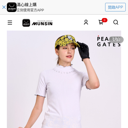
滿心線上購
開啟APP
立刻使用官方APP
0
1
/
10