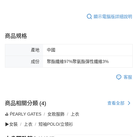
顯示電腦版詳細說明
商品規格
產地
中國
成份
聚酯纖維97%聚氨酯彈性纖維3%
客服
商品相關分類 (4)
查看全部
⛳️ ṔEARLY GATES
女款服飾
上衣
▶女裝
上衣
短袖POLO/立領衫