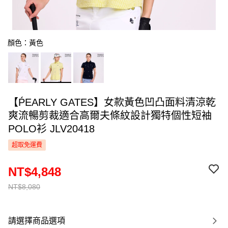
顏色：黃色
【ṔEARLY GATES】女款黃色凹凸面料清涼乾
爽流暢剪裁適合高爾夫條紋設計獨特個性短袖
POLO衫 JLV20418
超取免運費
NT$4,848
NT$8,080
請選擇商品選項