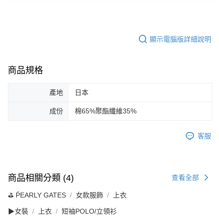
顯示電腦版詳細說明
商品規格
產地
日本
成份
棉65%聚酯纖維35%
客服
商品相關分類 (4)
查看全部
⛳️ ṔEARLY GATES
女款服飾
上衣
▶女裝
上衣
短袖POLO/立領衫