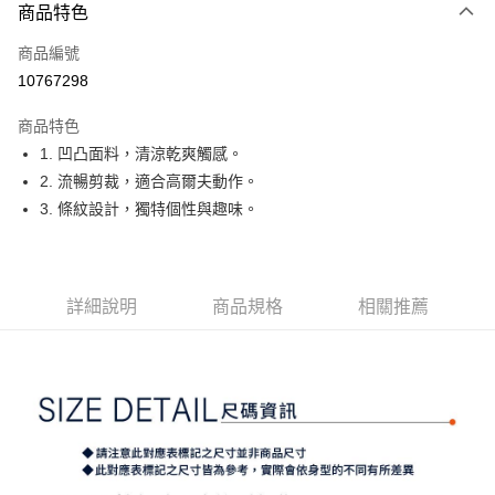
商品特色
LINE Pay
商品編號
Apple Pay
10767298
街口支付
商品特色
悠遊付
1. 凹凸面料，清涼乾爽觸感。
大哥付你分期
2. 流暢剪裁，適合高爾夫動作。
相關說明
3. 條紋設計，獨特個性與趣味。
【大哥付你分期使用說明】
AFTEE先享後付
1.本服務由台灣大哥大提供，台灣大哥大用戶可立即使用無須另外申請。
2.付款方式選擇「大哥付你分期」，訂單成立後會自動跳轉到大哥付的交易
相關說明
流程，驗證手機門號後，選擇欲分期的期數、繳款截止日，確認付款後即完
【關於「AFTEE先享後付」】
詳細說明
商品規格
相關推薦
成交易。
ATM付款
AFTEE先享後付是「在收到商品之後才付款」的支付方式。 讓您購物簡單
3.實際核准額度、可分期數及費用金額請依後續交易確認頁面所載為準。
便利好安心！
4.訂單成立30分鐘內，如未前往確認交易或遇審核未通過，訂單將自動取
１．簡單：不需註冊會員、不需綁卡、不需儲值。
運送方式
消。如遇「轉專審核」未通過狀況，表示未達大哥付你分期系統評分，恕無
２．便利：只要手機號碼，簡訊認證，即可結帳。
法說明評估內容。
３．安心：先確認商品／服務後，再付款。
全家取貨付款
【繳款方式說明】
1.分期款項不併入電信帳單，「大哥付你分期」於每月結算日後寄送繳費提
免運費
【「AFTEE先享後付」結帳流程】
醒簡訊。
１．於結帳方式選擇「AFTEE先享後付」後，將跳轉至「AFTEE先享後付」
2.透過簡訊連結打開帳單後，可選擇「超商條碼／台灣大直營門市／銀行轉
付款後全家取貨
結帳頁面，進行簡訊認證並確認金額後，即可完成結帳。
帳／街口支付／iPASS MONEY」等通路繳費。