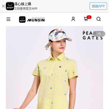
滿心線上購
開啟APP
立刻使用官方APP
0
1
/
9