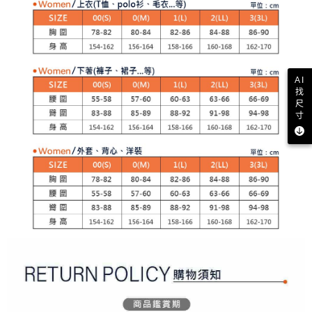
２．訂單成立數日內，您將收到繳費通知簡訊。
免運費
３．收到繳費通知簡訊後14天內，點擊此簡訊中的連結，可透過四大超商／
【注意事項】
ATM／網路銀行／等多元方式進行付款，方視為交易完成。
萊爾富取貨付款
1.本服務係由「台灣大哥大股份有限公司」（以下簡稱本公司）所提供，讓
※ 請注意：結帳手續完成當下不需立刻繳費，但若您需要取消訂單，請聯絡
用戶於交易時，得透過本服務購買商品或服務，並由商店將買賣／分期付款
免運費
購買商品的店家。未經商家同意取消之訂單仍視為有效，需透過AFTEE先享
買賣價金債權讓與本公司後，依約使用本公司帳單繳交帳款。
後付繳納相關費用。
2.基於同意付款使用「大哥付你分期」之契約關係目的，商店將以您的個人
付款後萊爾富取貨
※ 交易是否成功請以「AFTEE先享後付 」之結帳頁面顯示為準，若有關於
AI
資料（包含姓名、電話或地址）提供予台灣大哥大進項蒐集、處理及利用，
是否繳費成功／繳費後需取消欲退款等相關疑問，請聯繫「AFTEE先享後付
找
免運費
由本公司與您本人進行分期帳單所需資料之確認、核對及更正。
客戶支援中心」
https://netprotections.freshdesk.com/support/home
尺
3.完整用戶服務條款，請詳閱以下連結：
https://oppay.tw/userRule
寸
7-11取貨付款
【注意事項】
１．透過由恩沛科技股份有限公司提供之「AFTEE先享後付」服務完成之交
免運費
易，需依本服務之必要範圍內提供個人資料，並將交易相關給付款項請求債
權轉讓予恩沛科技股份有限公司。
付款後7-11取貨
２．關於個人資料處理事宜，請瀏覽以下網址：
免運費
https://aftee.tw/terms/#terms3
３．未成年的使用者請事先徵得法定代理人或監護人之同意方可使用
宅配
「AFTEE先享後付」，若未經同意申辦者引起之損失，本公司不負相關責
任。
免運費
４．使用「AFTEE先享後付」時，將依據個別帳號之用戶狀況，依本公司即
時審查核予不同之上限額度；若仍有額度不足之情形，本公司將視審查結果
離島宅配
請求用戶進行身份認證。
免運費
５．嚴禁一人註冊多個帳號或使用他人資訊註冊。若發現惡意使用之情形，
恩沛科技股份有限公司將有權停止該用戶之使用額度並採取法律行動。