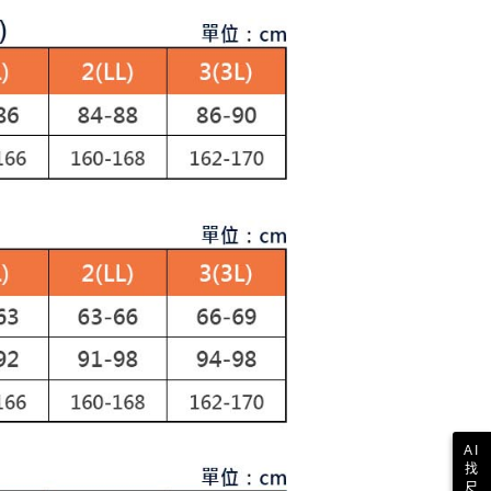
依本服務之必要範圍內提供個人資料，並將交易相關給付款項請
讓予恩沛科技股份有限公司。
個人資料處理事宜，請瀏覽以下網址：
1取貨
ee.tw/terms/#terms3
年的使用者請事先徵得法定代理人或監護人之同意方可使用
E先享後付」，若未經同意申辦者引起之損失，本公司不負相關責
AFTEE先享後付」時，將依據個別帳號之用戶狀況，依本公司
核予不同之上限額度；若仍有額度不足之情形，本公司將視審查
用戶進行身份認證。
一人註冊多個帳號或使用他人資訊註冊。若發現惡意使用之情
科技股份有限公司將有權停止該用戶之使用額度並採取法律行
AI
找
尺