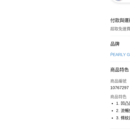
付款與運
超取免運
付款方式
品牌
信用卡一
ṔEARLY 
超商取貨
商品特色
LINE Pay
商品編號
Apple Pay
10767297
商品特色
街口支付
1. 
悠遊付
2. 
3. 
大哥付你
相關說明