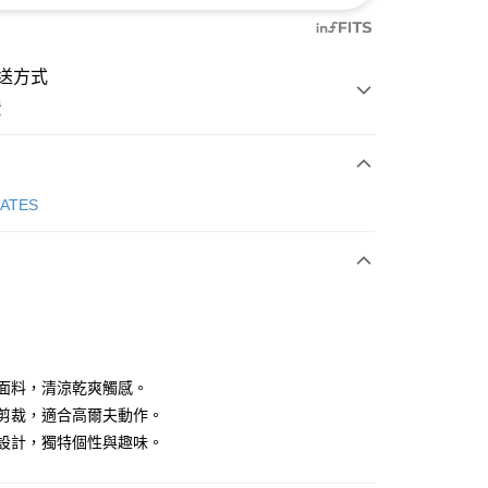
送方式
費
次付款
GATES
付款
凹凸面料，清涼乾爽觸感。
流暢剪裁，適合高爾夫動作。
條紋設計，獨特個性與趣味。
分期