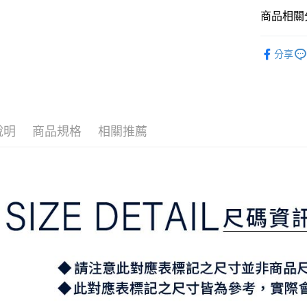
【大哥付
AFTEE先
商品相關分
1.本服務
2.付款方
相關說明
流程，驗
⛳️ ṔEARL
【關於「A
ATM付款
完成交易
分享
AFTEE
▶女裝
3.實際核
便利好安
4.訂單成
１．簡單
📍本月精
消。如遇
２．便利
運送方式
無法說明
３．安心
⛳️ ṔEARL
【繳款方
全家取貨
1.分期款
【「AFT
說明
商品規格
相關推薦
醒簡訊。
免運費
１．於結帳
2.透過簡
付」結帳
帳／街口支
付款後全
２．訂單
３．收到繳
免運費
【注意事
／ATM／
1.本服務
※ 請注意
萊爾富取
用戶於交
絡購買商品
款買賣價
先享後付
免運費
2.基於同
※ 交易是
資料（包
是否繳費成
付款後萊
用，由本
付客戶支
免運費
3.完整用
【注意事
7-11取貨
１．透過由