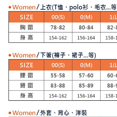
交易，需
免運費
求債權轉
２．關於
付款後7-1
https://aft
免運費
３．未成
「AFTE
宅配
任。
４．使用「
免運費
即時審查
結果請求
離島宅配
５．嚴禁
免運費
形，恩沛
動。