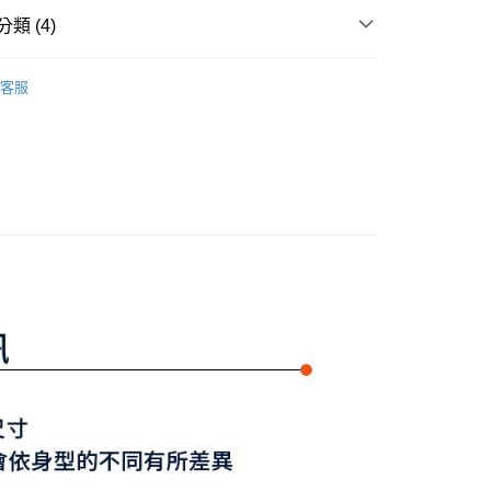
你分期使用說明】
享後付
類 (4)
由台灣大哥大提供，台灣大哥大用戶可立即使用無須另外申請。
式選擇「大哥付你分期」，訂單成立後會自動跳轉到大哥付的交易
證手機門號後，選擇欲分期的期數、繳款截止日，確認付款後即
Y GATES
女款服飾
上衣
FTEE先享後付」】
。
客服
先享後付是「在收到商品之後才付款」的支付方式。 讓您購物簡單
准額度、可分期數及費用金額請依後續交易確認頁面所載為準。
上衣
短袖POLO/立領衫
心！
立30分鐘內，如未前往確認交易或遇審核未通過，訂單將自動取
：不需註冊會員、不需綁卡、不需儲值。
選｜精選3折起
🌡️熱浪來襲：涼感❎機能❎專區
上衣
「轉專審核」未通過狀況，表示未達大哥付你分期系統評分，恕
：只要手機號碼，簡訊認證，即可結帳。
評估內容。
：先確認商品／服務後，再付款。
Y GATES
🛍️ 精選商品專區3折起
女裝
式說明】
付款
項不併入電信帳單，「大哥付你分期」於每月結算日後寄送繳費提
EE先享後付」結帳流程】
方式選擇「AFTEE先享後付」後，將跳轉至「AFTEE先享後
訊連結打開帳單後，可選擇「超商條碼／台灣大直營門市／銀行轉
頁面，進行簡訊認證並確認金額後，即可完成結帳。
付／iPASS MONEY」等通路繳費。
家取貨
成立數日內，您將收到繳費通知簡訊。
費通知簡訊後14天內，點擊此簡訊中的連結，可透過四大超商
項】
網路銀行／等多元方式進行付款，方視為交易完成。
係由「台灣大哥大股份有限公司」（以下簡稱本公司）所提供，讓
：結帳手續完成當下不需立刻繳費，但若您需要取消訂單，請聯
貨付款
易時，得透過本服務購買商品或服務，並由商店將買賣／分期付
的店家。未經商家同意取消之訂單仍視為有效，需透過AFTEE
金債權讓與本公司後，依約使用本公司帳單繳交帳款。
繳納相關費用。
意付款使用「大哥付你分期」之契約關係目的，商店將以您的個人
否成功請以「AFTEE先享後付 」之結帳頁面顯示為準，若有關於
含姓名、電話或地址）提供予台灣大哥大進項蒐集、處理及利
功／繳費後需取消欲退款等相關疑問，請聯繫「AFTEE先享後
爾富取貨
公司與您本人進行分期帳單所需資料之確認、核對及更正。
援中心」
https://netprotections.freshdesk.com/support/home
戶服務條款，請詳閱以下連結：
https://oppay.tw/userRule
項】
付款
恩沛科技股份有限公司提供之「AFTEE先享後付」服務完成之