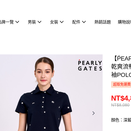
品牌一覽
男裝
女裝
配件
熱銷話題
購物說
【ṔEA
乾爽流
袖POLO
超取免運費
NT$4,
NT$8,080
顏色：深