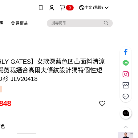
0
中文 (繁體)
明
會員權益
RLY GATES】女款深藍色凹凸面料清涼
暢剪裁適合高爾夫條紋設計獨特個性短
衫 JLV20418
848
藍色