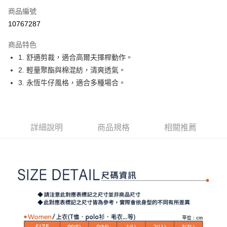
商品編號
Apple Pay
10767287
街口支付
商品特色
悠遊付
1. 舒適剪裁，適合高爾夫揮桿動作。
大哥付你分期
2. 輕量聚酯與棉混紡，清爽透氣。
相關說明
3. 永恆牛仔風格，適合多種場合。
【大哥付你分期使用說明】
AFTEE先享後付
1.本服務由台灣大哥大提供，台灣大哥大用戶可立即使用無須另外申請。
2.付款方式選擇「大哥付你分期」，訂單成立後會自動跳轉到大哥付的交易
相關說明
流程，驗證手機門號後，選擇欲分期的期數、繳款截止日，確認付款後即完
【關於「AFTEE先享後付」】
詳細說明
商品規格
相關推薦
成交易。
ATM付款
AFTEE先享後付是「在收到商品之後才付款」的支付方式。 讓您購物簡單
3.實際核准額度、可分期數及費用金額請依後續交易確認頁面所載為準。
便利好安心！
4.訂單成立30分鐘內，如未前往確認交易或遇審核未通過，訂單將自動取
１．簡單：不需註冊會員、不需綁卡、不需儲值。
運送方式
消。如遇「轉專審核」未通過狀況，表示未達大哥付你分期系統評分，恕無
２．便利：只要手機號碼，簡訊認證，即可結帳。
法說明評估內容。
３．安心：先確認商品／服務後，再付款。
全家取貨付款
【繳款方式說明】
1.分期款項不併入電信帳單，「大哥付你分期」於每月結算日後寄送繳費提
免運費
【「AFTEE先享後付」結帳流程】
醒簡訊。
１．於結帳方式選擇「AFTEE先享後付」後，將跳轉至「AFTEE先享後付」
2.透過簡訊連結打開帳單後，可選擇「超商條碼／台灣大直營門市／銀行轉
付款後全家取貨
結帳頁面，進行簡訊認證並確認金額後，即可完成結帳。
帳／街口支付／iPASS MONEY」等通路繳費。
２．訂單成立數日內，您將收到繳費通知簡訊。
免運費
３．收到繳費通知簡訊後14天內，點擊此簡訊中的連結，可透過四大超商／