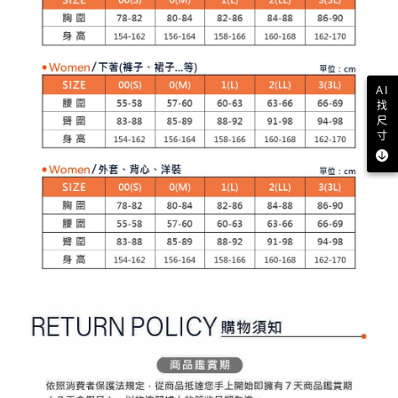
【注意事項】
ATM／網路銀行／等多元方式進行付款，方視為交易完成。
萊爾富取貨付款
1.本服務係由「台灣大哥大股份有限公司」（以下簡稱本公司）所提供，讓
※ 請注意：結帳手續完成當下不需立刻繳費，但若您需要取消訂單，請聯絡
用戶於交易時，得透過本服務購買商品或服務，並由商店將買賣／分期付款
免運費
購買商品的店家。未經商家同意取消之訂單仍視為有效，需透過AFTEE先享
買賣價金債權讓與本公司後，依約使用本公司帳單繳交帳款。
後付繳納相關費用。
2.基於同意付款使用「大哥付你分期」之契約關係目的，商店將以您的個人
付款後萊爾富取貨
※ 交易是否成功請以「AFTEE先享後付 」之結帳頁面顯示為準，若有關於
資料（包含姓名、電話或地址）提供予台灣大哥大進項蒐集、處理及利用，
是否繳費成功／繳費後需取消欲退款等相關疑問，請聯繫「AFTEE先享後付
AI
免運費
由本公司與您本人進行分期帳單所需資料之確認、核對及更正。
客戶支援中心」
https://netprotections.freshdesk.com/support/home
找
3.完整用戶服務條款，請詳閱以下連結：
https://oppay.tw/userRule
尺
7-11取貨付款
寸
【注意事項】
１．透過由恩沛科技股份有限公司提供之「AFTEE先享後付」服務完成之交
免運費
易，需依本服務之必要範圍內提供個人資料，並將交易相關給付款項請求債
權轉讓予恩沛科技股份有限公司。
付款後7-11取貨
２．關於個人資料處理事宜，請瀏覽以下網址：
免運費
https://aftee.tw/terms/#terms3
３．未成年的使用者請事先徵得法定代理人或監護人之同意方可使用
宅配
「AFTEE先享後付」，若未經同意申辦者引起之損失，本公司不負相關責
任。
免運費
４．使用「AFTEE先享後付」時，將依據個別帳號之用戶狀況，依本公司即
時審查核予不同之上限額度；若仍有額度不足之情形，本公司將視審查結果
離島宅配
請求用戶進行身份認證。
免運費
５．嚴禁一人註冊多個帳號或使用他人資訊註冊。若發現惡意使用之情形，
恩沛科技股份有限公司將有權停止該用戶之使用額度並採取法律行動。