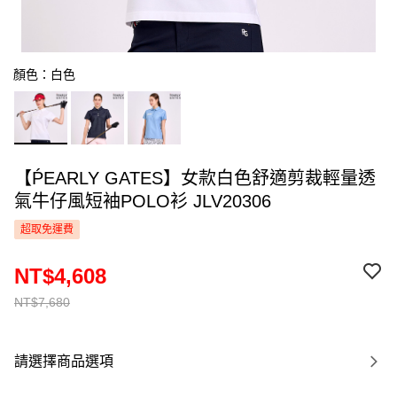
顏色：白色
【ṔEARLY GATES】女款白色舒適剪裁輕量透
氣牛仔風短袖POLO衫 JLV20306
超取免運費
NT$4,608
NT$7,680
請選擇商品選項