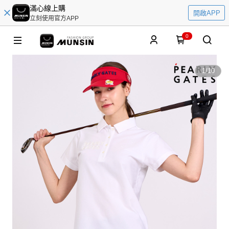
滿心線上購
開啟APP
立刻使用官方APP
0
1
/
10