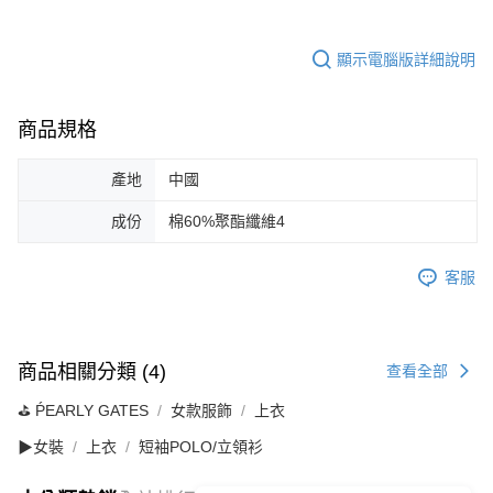
顯示電腦版詳細說明
商品規格
產地
中國
成份
棉60%聚酯纖維4
客服
商品相關分類 (4)
查看全部
⛳️ ṔEARLY GATES
女款服飾
上衣
▶女裝
上衣
短袖POLO/立領衫