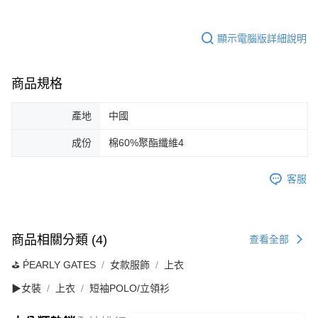
顯示電腦版詳細說明
商品規格
產地
中國
成份
棉60%聚酯纖維4
客服
商品相關分類 (4)
查看全部
⛳️ ṔEARLY GATES
女款服飾
上衣
▶女裝
上衣
短袖POLO/立領衫