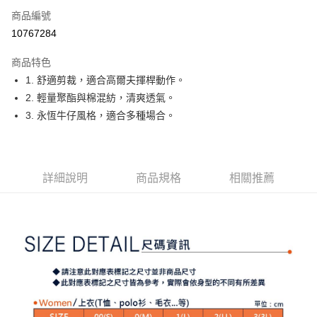
商品編號
Apple Pay
10767284
街口支付
商品特色
悠遊付
1. 舒適剪裁，適合高爾夫揮桿動作。
大哥付你分期
2. 輕量聚酯與棉混紡，清爽透氣。
相關說明
3. 永恆牛仔風格，適合多種場合。
【大哥付你分期使用說明】
AFTEE先享後付
1.本服務由台灣大哥大提供，台灣大哥大用戶可立即使用無須另外申請。
2.付款方式選擇「大哥付你分期」，訂單成立後會自動跳轉到大哥付的交易
相關說明
流程，驗證手機門號後，選擇欲分期的期數、繳款截止日，確認付款後即完
【關於「AFTEE先享後付」】
詳細說明
商品規格
相關推薦
成交易。
ATM付款
AFTEE先享後付是「在收到商品之後才付款」的支付方式。 讓您購物簡單
3.實際核准額度、可分期數及費用金額請依後續交易確認頁面所載為準。
便利好安心！
4.訂單成立30分鐘內，如未前往確認交易或遇審核未通過，訂單將自動取
１．簡單：不需註冊會員、不需綁卡、不需儲值。
運送方式
消。如遇「轉專審核」未通過狀況，表示未達大哥付你分期系統評分，恕無
２．便利：只要手機號碼，簡訊認證，即可結帳。
法說明評估內容。
３．安心：先確認商品／服務後，再付款。
全家取貨付款
【繳款方式說明】
1.分期款項不併入電信帳單，「大哥付你分期」於每月結算日後寄送繳費提
每筆NT$80，滿NT$2,000(含以上)免運費
【「AFTEE先享後付」結帳流程】
醒簡訊。
１．於結帳方式選擇「AFTEE先享後付」後，將跳轉至「AFTEE先享後付」
2.透過簡訊連結打開帳單後，可選擇「超商條碼／台灣大直營門市／銀行轉
付款後全家取貨
結帳頁面，進行簡訊認證並確認金額後，即可完成結帳。
帳／街口支付／iPASS MONEY」等通路繳費。
２．訂單成立數日內，您將收到繳費通知簡訊。
每筆NT$80，滿NT$2,000(含以上)免運費
３．收到繳費通知簡訊後14天內，點擊此簡訊中的連結，可透過四大超商／