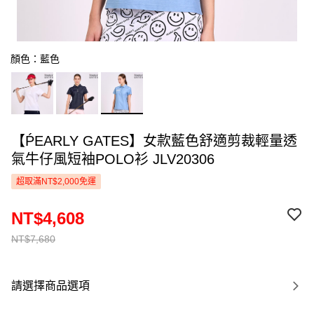
顏色：藍色
【ṔEARLY GATES】女款藍色舒適剪裁輕量透
氣牛仔風短袖POLO衫 JLV20306
超取滿NT$2,000免運
NT$4,608
NT$7,680
請選擇商品選項