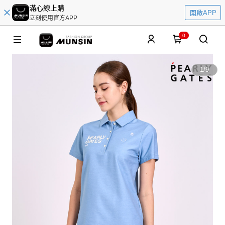
滿心線上購
開啟APP
立刻使用官方APP
0
1
/
9