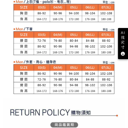
２．訂單成立數日內，您將收到繳費通知簡訊。
免運費
３．收到繳費通知簡訊後14天內，點擊此簡訊中的連結，可透過四大超商／
【注意事項】
ATM／網路銀行／等多元方式進行付款，方視為交易完成。
萊爾富取貨付款
1.本服務係由「台灣大哥大股份有限公司」（以下簡稱本公司）所提供，讓
※ 請注意：結帳手續完成當下不需立刻繳費，但若您需要取消訂單，請聯絡
用戶於交易時，得透過本服務購買商品或服務，並由商店將買賣／分期付款
免運費
購買商品的店家。未經商家同意取消之訂單仍視為有效，需透過AFTEE先享
買賣價金債權讓與本公司後，依約使用本公司帳單繳交帳款。
後付繳納相關費用。
2.基於同意付款使用「大哥付你分期」之契約關係目的，商店將以您的個人
付款後萊爾富取貨
※ 交易是否成功請以「AFTEE先享後付 」之結帳頁面顯示為準，若有關於
AI
資料（包含姓名、電話或地址）提供予台灣大哥大進項蒐集、處理及利用，
是否繳費成功／繳費後需取消欲退款等相關疑問，請聯繫「AFTEE先享後付
找
免運費
由本公司與您本人進行分期帳單所需資料之確認、核對及更正。
客戶支援中心」
https://netprotections.freshdesk.com/support/home
尺
3.完整用戶服務條款，請詳閱以下連結：
https://oppay.tw/userRule
寸
7-11取貨付款
【注意事項】
１．透過由恩沛科技股份有限公司提供之「AFTEE先享後付」服務完成之交
免運費
易，需依本服務之必要範圍內提供個人資料，並將交易相關給付款項請求債
權轉讓予恩沛科技股份有限公司。
付款後7-11取貨
２．關於個人資料處理事宜，請瀏覽以下網址：
免運費
https://aftee.tw/terms/#terms3
３．未成年的使用者請事先徵得法定代理人或監護人之同意方可使用
宅配
「AFTEE先享後付」，若未經同意申辦者引起之損失，本公司不負相關責
任。
免運費
４．使用「AFTEE先享後付」時，將依據個別帳號之用戶狀況，依本公司即
時審查核予不同之上限額度；若仍有額度不足之情形，本公司將視審查結果
離島宅配
請求用戶進行身份認證。
免運費
５．嚴禁一人註冊多個帳號或使用他人資訊註冊。若發現惡意使用之情形，
恩沛科技股份有限公司將有權停止該用戶之使用額度並採取法律行動。