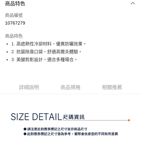
商品特色
LINE Pay
商品編號
Apple Pay
10767279
街口支付
商品特色
悠遊付
1. 高遮熱性冷卻材料，優異防曬效果。
大哥付你分期
2. 抗菌除臭口袋，舒適高爾夫體驗。
相關說明
3. 美腿剪影設計，適合多種場合。
【大哥付你分期使用說明】
AFTEE先享後付
1.本服務由台灣大哥大提供，台灣大哥大用戶可立即使用無須另外申請。
2.付款方式選擇「大哥付你分期」，訂單成立後會自動跳轉到大哥付的交易
相關說明
流程，驗證手機門號後，選擇欲分期的期數、繳款截止日，確認付款後即完
【關於「AFTEE先享後付」】
詳細說明
商品規格
相關推薦
成交易。
ATM付款
AFTEE先享後付是「在收到商品之後才付款」的支付方式。 讓您購物簡單
3.實際核准額度、可分期數及費用金額請依後續交易確認頁面所載為準。
便利好安心！
4.訂單成立30分鐘內，如未前往確認交易或遇審核未通過，訂單將自動取
１．簡單：不需註冊會員、不需綁卡、不需儲值。
運送方式
消。如遇「轉專審核」未通過狀況，表示未達大哥付你分期系統評分，恕無
２．便利：只要手機號碼，簡訊認證，即可結帳。
法說明評估內容。
３．安心：先確認商品／服務後，再付款。
全家取貨付款
【繳款方式說明】
1.分期款項不併入電信帳單，「大哥付你分期」於每月結算日後寄送繳費提
免運費
【「AFTEE先享後付」結帳流程】
醒簡訊。
１．於結帳方式選擇「AFTEE先享後付」後，將跳轉至「AFTEE先享後付」
2.透過簡訊連結打開帳單後，可選擇「超商條碼／台灣大直營門市／銀行轉
付款後全家取貨
結帳頁面，進行簡訊認證並確認金額後，即可完成結帳。
帳／街口支付／iPASS MONEY」等通路繳費。