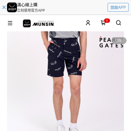
滿心線上購
開啟APP
立刻使用官方APP
0
1
/
8