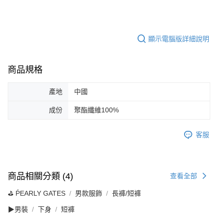
顯示電腦版詳細說明
商品規格
產地
中國
成份
聚酯纖維100%
客服
商品相關分類 (4)
查看全部
⛳️ ṔEARLY GATES
男款服飾
長褲/短褲
▶男裝
下身
短褲