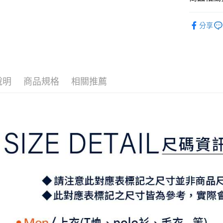
2.付款方
相關說明
流程，驗
⛳️ ṔEARL
【關於「A
ATM付款
完成交易
分享
AFTEE
▶男裝
3.實際核
便利好安
4.訂單成
１．簡單
📍本月精
消。如遇
２．便利
運送方式
無法說明
３．安心
⛳️ ṔEARL
【繳款方
全家取貨
1.分期款
【「AFT
說明
商品規格
相關推薦
醒簡訊。
免運費
１．於結帳
2.透過簡
付」結帳
帳／街口支
付款後全
２．訂單
３．收到繳
免運費
【注意事
／ATM／
1.本服務
※ 請注意
萊爾富取
用戶於交
絡購買商品
款買賣價
先享後付
免運費
2.基於同
※ 交易是
資料（包
是否繳費成
付款後萊
用，由本
付客戶支
免運費
3.完整用
【注意事
7-11取貨
１．透過由
交易，需
免運費