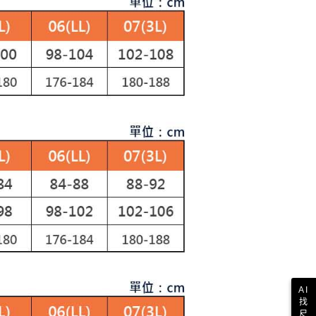
讓予恩沛科技股份有限公司。
個人資料處理事宜，請瀏覽以下網址：
1取貨
ee.tw/terms/#terms3
年的使用者請事先徵得法定代理人或監護人之同意方可使用
E先享後付」，若未經同意申辦者引起之損失，本公司不負相關責
AFTEE先享後付」時，將依據個別帳號之用戶狀況，依本公司
核予不同之上限額度；若仍有額度不足之情形，本公司將視審查
用戶進行身份認證。
一人註冊多個帳號或使用他人資訊註冊。若發現惡意使用之情
科技股份有限公司將有權停止該用戶之使用額度並採取法律行
AI
找
尺