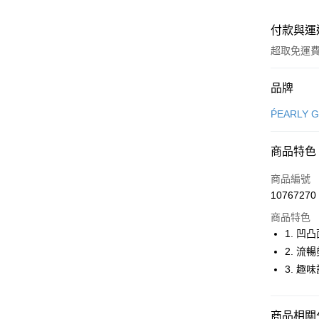
付款與運
超取免運
付款方式
品牌
信用卡一
ṔEARLY 
超商取貨
商品特色
LINE Pay
商品編號
Apple Pay
10767270
商品特色
街口支付
1. 
悠遊付
2. 
3. 
大哥付你
相關說明
【大哥付
AFTEE先
商品相關分
1.本服務