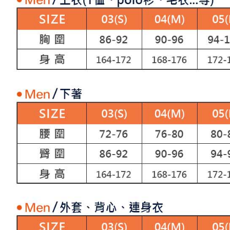
求債權轉
２．關於
付款後7-1
https://aft
免運費
３．未成
「AFTE
宅配
任。
４．使用「
免運費
即時審查
結果請求
離島宅配
５．嚴禁
免運費
形，恩沛
動。