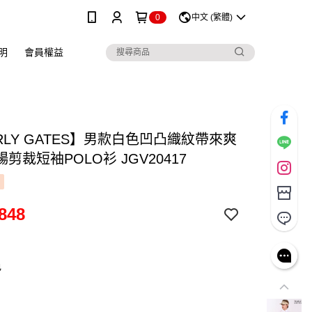
0
中文 (繁體)
明
會員權益
RLY GATES】男款白色凹凸織紋帶來爽
剪裁短袖POLO衫 JGV20417
848
色