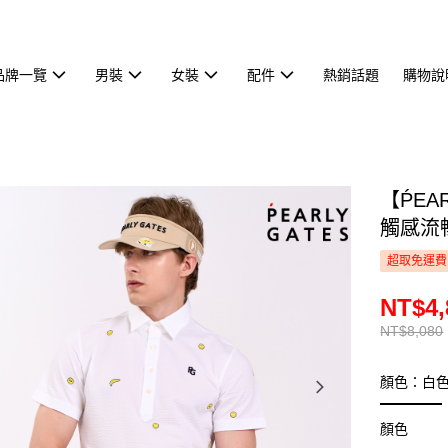
品牌一覽
男裝
女裝
配件
熱銷話題
購物說
【ṔEA
觸感流暢
超取免運費
NT$4,
NT$8,080
顏色：白
顏色