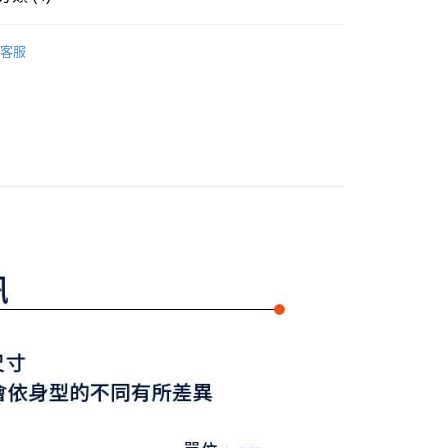
式選擇「大哥付你分期」，訂單成立後會自動跳轉到大哥付的交易
證手機門號後，選擇欲分期的期數、繳款截止日，確認付款後即
Y GATES
男款服飾
上衣
FTEE先享後付」】
。
客服
先享後付是「在收到商品之後才付款」的支付方式。 讓您購物簡單
准額度、可分期數及費用金額請依後續交易確認頁面所載為準。
上衣
短袖POLO / 立領衫
心！
立30分鐘內，如未前往確認交易或遇審核未通過，訂單將自動取
：不需註冊會員、不需綁卡、不需儲值。
選｜精選3折起
🌡️熱浪來襲：涼感❎機能❎專區
上衣
「轉專審核」未通過狀況，表示未達大哥付你分期系統評分，恕
：只要手機號碼，簡訊認證，即可結帳。
評估內容。
：先確認商品／服務後，再付款。
Y GATES
🛍️ 精選商品專區3折起
男裝
式說明】
付款
項不併入電信帳單，「大哥付你分期」於每月結算日後寄送繳費提
EE先享後付」結帳流程】
方式選擇「AFTEE先享後付」後，將跳轉至「AFTEE先享後
訊連結打開帳單後，可選擇「超商條碼／台灣大直營門市／銀行轉
頁面，進行簡訊認證並確認金額後，即可完成結帳。
付／iPASS MONEY」等通路繳費。
家取貨
成立數日內，您將收到繳費通知簡訊。
費通知簡訊後14天內，點擊此簡訊中的連結，可透過四大超商
項】
網路銀行／等多元方式進行付款，方視為交易完成。
係由「台灣大哥大股份有限公司」（以下簡稱本公司）所提供，讓
：結帳手續完成當下不需立刻繳費，但若您需要取消訂單，請聯
貨付款
易時，得透過本服務購買商品或服務，並由商店將買賣／分期付
的店家。未經商家同意取消之訂單仍視為有效，需透過AFTEE
金債權讓與本公司後，依約使用本公司帳單繳交帳款。
繳納相關費用。
意付款使用「大哥付你分期」之契約關係目的，商店將以您的個人
否成功請以「AFTEE先享後付 」之結帳頁面顯示為準，若有關於
含姓名、電話或地址）提供予台灣大哥大進項蒐集、處理及利
功／繳費後需取消欲退款等相關疑問，請聯繫「AFTEE先享後
爾富取貨
公司與您本人進行分期帳單所需資料之確認、核對及更正。
援中心」
https://netprotections.freshdesk.com/support/home
戶服務條款，請詳閱以下連結：
https://oppay.tw/userRule
項】
付款
恩沛科技股份有限公司提供之「AFTEE先享後付」服務完成之
依本服務之必要範圍內提供個人資料，並將交易相關給付款項請