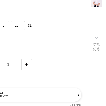
L
LL
3L
清除
表
紀錄
AI
找尺寸