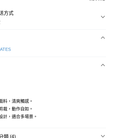
送方式
費
次付款
GATES
付款
凹凸面料，清爽觸感。
流暢剪裁，動作自如。
趣味設計，適合多場景。
分期
你分期使用說明】
享後付
類 (4)
由台灣大哥大提供，台灣大哥大用戶可立即使用無須另外申請。