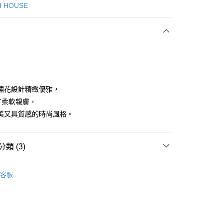
次付款
H HOUSE
付款
繡花設計精緻優雅，
T柔軟親膚，
美又具質感的時尚風格。
分期
你分期使用說明】
享後付
類 (3)
由台灣大哥大提供，台灣大哥大用戶可立即使用無須另外申請。
式選擇「大哥付你分期」，訂單成立後會自動跳轉到大哥付的交易
證手機門號後，選擇欲分期的期數、繳款截止日，確認付款後即
ISH HOUSE
上衣｜T恤
FTEE先享後付」】
。
客服
先享後付是「在收到商品之後才付款」的支付方式。 讓您購物簡單
准額度、可分期數及費用金額請依後續交易確認頁面所載為準。
上衣
短袖T恤
心！
立30分鐘內，如未前往確認交易或遇審核未通過，訂單將自動取
：不需註冊會員、不需綁卡、不需儲值。
ISH HOUSE
🌞 25春夏單品
「轉專審核」未通過狀況，表示未達大哥付你分期系統評分，恕
：只要手機號碼，簡訊認證，即可結帳。
評估內容。
：先確認商品／服務後，再付款。
式說明】