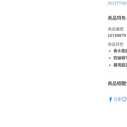
信用卡一
SCOTTIS
超商取貨
商品特色
LINE Pay
商品編號
Apple Pay
10749879
商品特色
街口支付
香水瓶
悠遊付
短袖棉
展現甜
大哥付你
相關說明
【大哥付
AFTEE先
商品相關分
1.本服務
2.付款方
相關說明
流程，驗
🎀 SCOTT
【關於「A
ATM付款
完成交易
分享
AFTEE
▶女裝
3.實際核
便利好安
4.訂單成
１．簡單
🎀 SCOTT
消。如遇
２．便利
運送方式
無法說明
３．安心
【繳款方