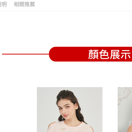
全家取貨
1.分期款
【「AFT
說明
相關推薦
醒簡訊。
免運費
１．於結帳
2.透過簡
付」結帳
帳／街口支
付款後全
２．訂單
３．收到繳
免運費
【注意事
／ATM／
1.本服務
※ 請注意
萊爾富取
用戶於交
絡購買商品
款買賣價
先享後付
免運費
2.基於同
※ 交易是
資料（包
是否繳費成
付款後萊
用，由本
付客戶支
免運費
3.完整用
【注意事
7-11取貨
１．透過由
交易，需
免運費
求債權轉
２．關於
付款後7-1
https://aft
免運費
３．未成
「AFTE
宅配
任。
４．使用「
免運費
即時審查
結果請求