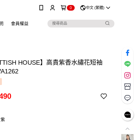
0
中文 (繁體)
明
會員權益
TTISH HOUSE】高貴紫香水繡花短袖
VA1262
490
貴紫