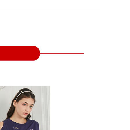
付款
項不併入電信帳單，「大哥付你分期」於每月結算日後寄送繳費提
EE先享後付」結帳流程】
方式選擇「AFTEE先享後付」後，將跳轉至「AFTEE先享後
訊連結打開帳單後，可選擇「超商條碼／台灣大直營門市／銀行轉
頁面，進行簡訊認證並確認金額後，即可完成結帳。
付／iPASS MONEY」等通路繳費。
家取貨
成立數日內，您將收到繳費通知簡訊。
費通知簡訊後14天內，點擊此簡訊中的連結，可透過四大超商
項】
網路銀行／等多元方式進行付款，方視為交易完成。
係由「台灣大哥大股份有限公司」（以下簡稱本公司）所提供，讓
：結帳手續完成當下不需立刻繳費，但若您需要取消訂單，請聯
貨付款
易時，得透過本服務購買商品或服務，並由商店將買賣／分期付
的店家。未經商家同意取消之訂單仍視為有效，需透過AFTEE
金債權讓與本公司後，依約使用本公司帳單繳交帳款。
繳納相關費用。
意付款使用「大哥付你分期」之契約關係目的，商店將以您的個人
否成功請以「AFTEE先享後付 」之結帳頁面顯示為準，若有關於
含姓名、電話或地址）提供予台灣大哥大進項蒐集、處理及利
功／繳費後需取消欲退款等相關疑問，請聯繫「AFTEE先享後
爾富取貨
公司與您本人進行分期帳單所需資料之確認、核對及更正。
援中心」
https://netprotections.freshdesk.com/support/home
戶服務條款，請詳閱以下連結：
https://oppay.tw/userRule
項】
付款
恩沛科技股份有限公司提供之「AFTEE先享後付」服務完成之
依本服務之必要範圍內提供個人資料，並將交易相關給付款項請
讓予恩沛科技股份有限公司。
個人資料處理事宜，請瀏覽以下網址：
1取貨
ee.tw/terms/#terms3
年的使用者請事先徵得法定代理人或監護人之同意方可使用
E先享後付」，若未經同意申辦者引起之損失，本公司不負相關責
AFTEE先享後付」時，將依據個別帳號之用戶狀況，依本公司
核予不同之上限額度；若仍有額度不足之情形，本公司將視審查
用戶進行身份認證。