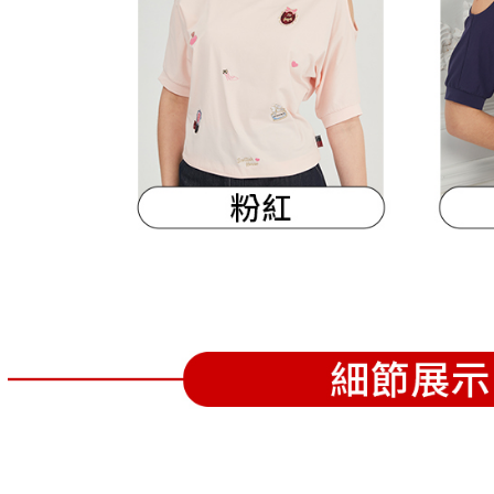
離島宅配
５．嚴禁
免運費
形，恩沛
動。