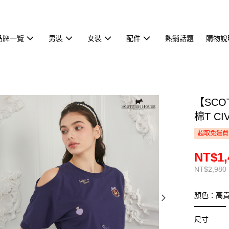
品牌一覽
男裝
女裝
配件
熱銷話題
購物說
【SCO
棉T CI
超取免運費
NT$1,
NT$2,980
顏色：高
尺寸