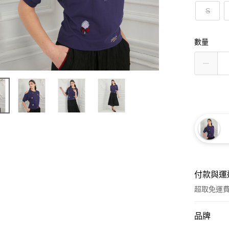
S
數量
付款與運
超取免運
付款方式
品牌