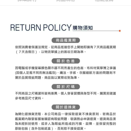
ATM付款
AFTEE先享後付是「在收到商品之後才付款」的支付方式。 讓您購物簡單
3.實際核准額度、可分期數及費用金額請依後續交易確認頁面所載為準。
便利好安心！
4.訂單成立30分鐘內，如未前往確認交易或遇審核未通過，訂單將自動取
１．簡單：不需註冊會員、不需綁卡、不需儲值。
運送方式
消。如遇「轉專審核」未通過狀況，表示未達大哥付你分期系統評分，恕無
２．便利：只要手機號碼，簡訊認證，即可結帳。
法說明評估內容。
３．安心：先確認商品／服務後，再付款。
全家取貨付款
【繳款方式說明】
1.分期款項不併入電信帳單，「大哥付你分期」於每月結算日後寄送繳費提
免運費
【「AFTEE先享後付」結帳流程】
醒簡訊。
１．於結帳方式選擇「AFTEE先享後付」後，將跳轉至「AFTEE先享後付」
2.透過簡訊連結打開帳單後，可選擇「超商條碼／台灣大直營門市／銀行轉
付款後全家取貨
結帳頁面，進行簡訊認證並確認金額後，即可完成結帳。
帳／街口支付／iPASS MONEY」等通路繳費。
２．訂單成立數日內，您將收到繳費通知簡訊。
免運費
３．收到繳費通知簡訊後14天內，點擊此簡訊中的連結，可透過四大超商／
【注意事項】
ATM／網路銀行／等多元方式進行付款，方視為交易完成。
萊爾富取貨付款
1.本服務係由「台灣大哥大股份有限公司」（以下簡稱本公司）所提供，讓
※ 請注意：結帳手續完成當下不需立刻繳費，但若您需要取消訂單，請聯絡
用戶於交易時，得透過本服務購買商品或服務，並由商店將買賣／分期付款
免運費
購買商品的店家。未經商家同意取消之訂單仍視為有效，需透過AFTEE先享
買賣價金債權讓與本公司後，依約使用本公司帳單繳交帳款。
後付繳納相關費用。
2.基於同意付款使用「大哥付你分期」之契約關係目的，商店將以您的個人
付款後萊爾富取貨
※ 交易是否成功請以「AFTEE先享後付 」之結帳頁面顯示為準，若有關於
資料（包含姓名、電話或地址）提供予台灣大哥大進項蒐集、處理及利用，
是否繳費成功／繳費後需取消欲退款等相關疑問，請聯繫「AFTEE先享後付
免運費
由本公司與您本人進行分期帳單所需資料之確認、核對及更正。
客戶支援中心」
https://netprotections.freshdesk.com/support/home
3.完整用戶服務條款，請詳閱以下連結：
https://oppay.tw/userRule
7-11取貨付款
【注意事項】
１．透過由恩沛科技股份有限公司提供之「AFTEE先享後付」服務完成之交
免運費
易，需依本服務之必要範圍內提供個人資料，並將交易相關給付款項請求債
權轉讓予恩沛科技股份有限公司。
付款後7-11取貨
２．關於個人資料處理事宜，請瀏覽以下網址：
免運費
https://aftee.tw/terms/#terms3