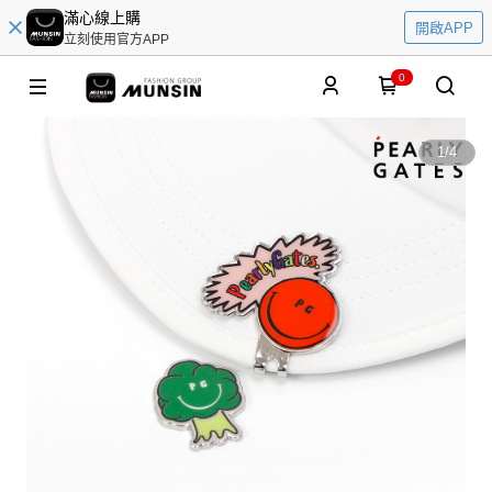
滿心線上購
開啟APP
立刻使用官方APP
0
1
/
4