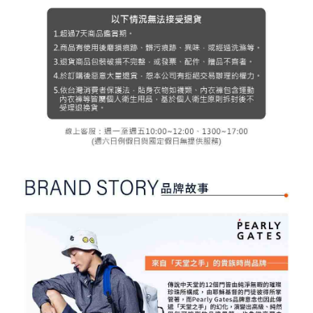
３．未成年的使用者請事先徵得法定代理人或監護人之同意方可使用
宅配
「AFTEE先享後付」，若未經同意申辦者引起之損失，本公司不負相關責
任。
免運費
４．使用「AFTEE先享後付」時，將依據個別帳號之用戶狀況，依本公司即
時審查核予不同之上限額度；若仍有額度不足之情形，本公司將視審查結果
離島宅配
請求用戶進行身份認證。
免運費
５．嚴禁一人註冊多個帳號或使用他人資訊註冊。若發現惡意使用之情形，
恩沛科技股份有限公司將有權停止該用戶之使用額度並採取法律行動。