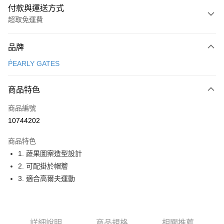
付款與運送方式
超取免運費
付款方式
品牌
信用卡一次付款
ṔEARLY GATES
超商取貨付款
商品特色
LINE Pay
商品編號
Apple Pay
10744202
街口支付
商品特色
悠遊付
1. 蔬果圖案造型設計
大哥付你分期
2. 可配掛於帽簷
相關說明
3. 適合高爾夫運動
【大哥付你分期使用說明】
AFTEE先享後付
1.本服務由台灣大哥大提供，台灣大哥大用戶可立即使用無須另外申請。
2.付款方式選擇「大哥付你分期」，訂單成立後會自動跳轉到大哥付的交易
相關說明
流程，驗證手機門號後，選擇欲分期的期數、繳款截止日，確認付款後即完
【關於「AFTEE先享後付」】
詳細說明
商品規格
相關推薦
成交易。