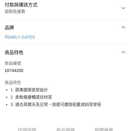
付款與運送方式
超取免運費
付款方式
品牌
信用卡一次付款
ṔEARLY GATES
超商取貨付款
商品特色
LINE Pay
商品編號
Apple Pay
10744200
街口支付
商品特色
悠遊付
1. 蔬果圖案造型設計
大哥付你分期
2. 柔軟親膚觸感佳材質
相關說明
3. 適合高爾夫及日常、旅遊可腰掛配戴或斜背穿搭
【大哥付你分期使用說明】
AFTEE先享後付
1.本服務由台灣大哥大提供，台灣大哥大用戶可立即使用無須另外申請。
2.付款方式選擇「大哥付你分期」，訂單成立後會自動跳轉到大哥付的交易
相關說明
流程，驗證手機門號後，選擇欲分期的期數、繳款截止日，確認付款後即完
【關於「AFTEE先享後付」】
詳細說明
商品規格
相關推薦
成交易。