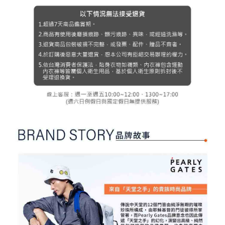
３．未成年的使用者請事先徵得法定代理人或監護人之同意方可使用
宅配
「AFTEE先享後付」，若未經同意申辦者引起之損失，本公司不負相關責
任。
免運費
４．使用「AFTEE先享後付」時，將依據個別帳號之用戶狀況，依本公司即
時審查核予不同之上限額度；若仍有額度不足之情形，本公司將視審查結果
離島宅配
請求用戶進行身份認證。
免運費
５．嚴禁一人註冊多個帳號或使用他人資訊註冊。若發現惡意使用之情形，
恩沛科技股份有限公司將有權停止該用戶之使用額度並採取法律行動。