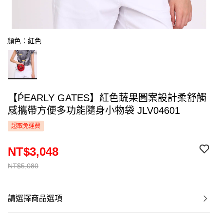
顏色：紅色
【ṔEARLY GATES】紅色蔬果圖案設計柔舒觸
感攜帶方便多功能隨身小物袋 JLV04601
超取免運費
NT$3,048
NT$5,080
請選擇商品選項