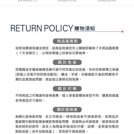
ATM付款
AFTEE先享後付是「在收到商品之後才付款」的支付方式。 讓您購物簡單
3.實際核准額度、可分期數及費用金額請依後續交易確認頁面所載為準。
便利好安心！
4.訂單成立30分鐘內，如未前往確認交易或遇審核未通過，訂單將自動取
１．簡單：不需註冊會員、不需綁卡、不需儲值。
運送方式
消。如遇「轉專審核」未通過狀況，表示未達大哥付你分期系統評分，恕無
２．便利：只要手機號碼，簡訊認證，即可結帳。
法說明評估內容。
３．安心：先確認商品／服務後，再付款。
全家取貨付款
【繳款方式說明】
1.分期款項不併入電信帳單，「大哥付你分期」於每月結算日後寄送繳費提
免運費
【「AFTEE先享後付」結帳流程】
醒簡訊。
１．於結帳方式選擇「AFTEE先享後付」後，將跳轉至「AFTEE先享後付」
2.透過簡訊連結打開帳單後，可選擇「超商條碼／台灣大直營門市／銀行轉
付款後全家取貨
結帳頁面，進行簡訊認證並確認金額後，即可完成結帳。
帳／街口支付／iPASS MONEY」等通路繳費。
２．訂單成立數日內，您將收到繳費通知簡訊。
免運費
３．收到繳費通知簡訊後14天內，點擊此簡訊中的連結，可透過四大超商／
【注意事項】
ATM／網路銀行／等多元方式進行付款，方視為交易完成。
萊爾富取貨付款
1.本服務係由「台灣大哥大股份有限公司」（以下簡稱本公司）所提供，讓
※ 請注意：結帳手續完成當下不需立刻繳費，但若您需要取消訂單，請聯絡
用戶於交易時，得透過本服務購買商品或服務，並由商店將買賣／分期付款
免運費
購買商品的店家。未經商家同意取消之訂單仍視為有效，需透過AFTEE先享
買賣價金債權讓與本公司後，依約使用本公司帳單繳交帳款。
後付繳納相關費用。
2.基於同意付款使用「大哥付你分期」之契約關係目的，商店將以您的個人
付款後萊爾富取貨
※ 交易是否成功請以「AFTEE先享後付 」之結帳頁面顯示為準，若有關於
資料（包含姓名、電話或地址）提供予台灣大哥大進項蒐集、處理及利用，
是否繳費成功／繳費後需取消欲退款等相關疑問，請聯繫「AFTEE先享後付
免運費
由本公司與您本人進行分期帳單所需資料之確認、核對及更正。
客戶支援中心」
https://netprotections.freshdesk.com/support/home
3.完整用戶服務條款，請詳閱以下連結：
https://oppay.tw/userRule
7-11取貨付款
【注意事項】
１．透過由恩沛科技股份有限公司提供之「AFTEE先享後付」服務完成之交
免運費
易，需依本服務之必要範圍內提供個人資料，並將交易相關給付款項請求債
權轉讓予恩沛科技股份有限公司。
付款後7-11取貨
２．關於個人資料處理事宜，請瀏覽以下網址：
免運費
https://aftee.tw/terms/#terms3