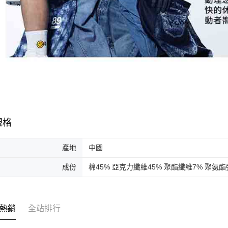
規格
產地
中國
成份
棉45% 亞克力纖維45% 聚酯纖維7% 聚氨
熱銷
全站排行