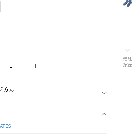
清除
紀錄
送方式
費
次付款
GATES
付款