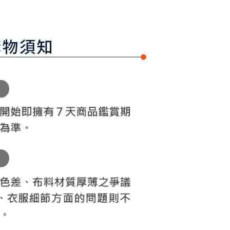
付／iPASS MONEY」等通路繳費。
家取貨
成立數日內，您將收到繳費通知簡訊。
費通知簡訊後14天內，點擊此簡訊中的連結，可透過四大超商
項】
網路銀行／等多元方式進行付款，方視為交易完成。
係由「台灣大哥大股份有限公司」（以下簡稱本公司）所提供，讓
：結帳手續完成當下不需立刻繳費，但若您需要取消訂單，請聯
貨付款
易時，得透過本服務購買商品或服務，並由商店將買賣／分期付
的店家。未經商家同意取消之訂單仍視為有效，需透過AFTEE
金債權讓與本公司後，依約使用本公司帳單繳交帳款。
繳納相關費用。
意付款使用「大哥付你分期」之契約關係目的，商店將以您的個人
否成功請以「AFTEE先享後付 」之結帳頁面顯示為準，若有關於
含姓名、電話或地址）提供予台灣大哥大進項蒐集、處理及利
功／繳費後需取消欲退款等相關疑問，請聯繫「AFTEE先享後
爾富取貨
公司與您本人進行分期帳單所需資料之確認、核對及更正。
援中心」
https://netprotections.freshdesk.com/support/home
戶服務條款，請詳閱以下連結：
https://oppay.tw/userRule
項】
付款
恩沛科技股份有限公司提供之「AFTEE先享後付」服務完成之
依本服務之必要範圍內提供個人資料，並將交易相關給付款項請
讓予恩沛科技股份有限公司。
個人資料處理事宜，請瀏覽以下網址：
1取貨
ee.tw/terms/#terms3
年的使用者請事先徵得法定代理人或監護人之同意方可使用
E先享後付」，若未經同意申辦者引起之損失，本公司不負相關責
AFTEE先享後付」時，將依據個別帳號之用戶狀況，依本公司
核予不同之上限額度；若仍有額度不足之情形，本公司將視審查
用戶進行身份認證。
一人註冊多個帳號或使用他人資訊註冊。若發現惡意使用之情
科技股份有限公司將有權停止該用戶之使用額度並採取法律行