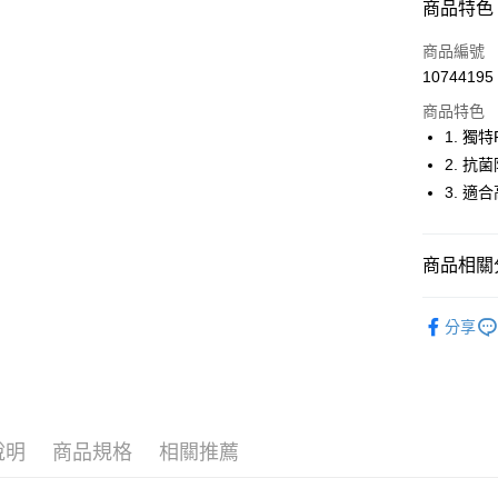
商品特色
LINE Pay
商品編號
Apple Pay
10744195
商品特色
街口支付
1. 獨
悠遊付
2. 
3. 
大哥付你
相關說明
【大哥付
AFTEE先
商品相關分
1.本服務
2.付款方
相關說明
流程，驗
⛳️ ṔEARL
【關於「A
ATM付款
完成交易
分享
AFTEE
▶配件
3.實際核
便利好安
4.訂單成
１．簡單
📍本月精
消。如遇
２．便利
運送方式
無法說明
３．安心
【繳款方
全家取貨
1.分期款
【「AFT
說明
商品規格
相關推薦
醒簡訊。
免運費
１．於結帳
2.透過簡
付」結帳