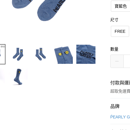
寶藍色
尺寸
FREE
數量
付款與運
超取免運
付款方式
品牌
信用卡一
ṔEARLY 
超商取貨