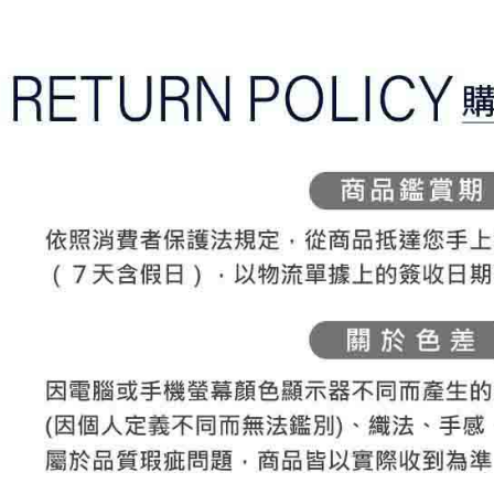
帳／街口支
付款後全
２．訂單
３．收到繳
免運費
【注意事
／ATM／
1.本服務
※ 請注意
萊爾富取
用戶於交
絡購買商品
款買賣價
先享後付
免運費
2.基於同
※ 交易是
資料（包
是否繳費成
付款後萊
用，由本
付客戶支
免運費
3.完整用
【注意事
7-11取貨
１．透過由
交易，需
免運費
求債權轉
２．關於
付款後7-1
https://aft
免運費
３．未成
「AFTE
宅配
任。
４．使用「
免運費
即時審查
結果請求
離島宅配
５．嚴禁
免運費
形，恩沛
動。