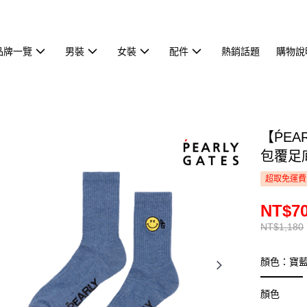
品牌一覽
男裝
女裝
配件
熱銷話題
購物說
【ṔEA
包覆足底
超取免運費
NT$7
NT$1,180
顏色：寶
顏色