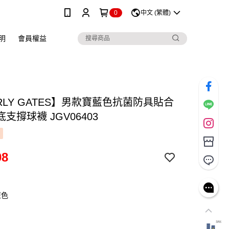
0
中文 (繁體)
明
會員權益
RLY GATES】男款寶藍色抗菌防具貼合
支撐球襪 JGV06403
08
藍色