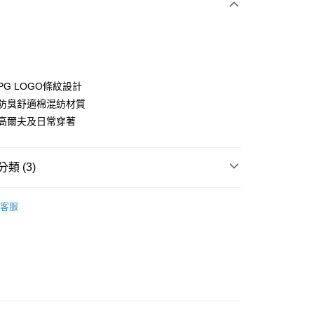
特PG LOGO條紋設計
抗菌防臭舒適棉混紡材質
適合高爾夫及日常穿著
分期
你分期使用說明】
享後付
類 (3)
由台灣大哥大提供，台灣大哥大用戶可立即使用無須另外申請。
式選擇「大哥付你分期」，訂單成立後會自動跳轉到大哥付的交易
證手機門號後，選擇欲分期的期數、繳款截止日，確認付款後即
Y GATES
高爾夫配件
FTEE先享後付」】
。
客服
先享後付是「在收到商品之後才付款」的支付方式。 讓您購物簡單
准額度、可分期數及費用金額請依後續交易確認頁面所載為準。
◼️ 襪子
中/長襪
心！
立30分鐘內，如未前往確認交易或遇審核未通過，訂單將自動取
：不需註冊會員、不需綁卡、不需儲值。
選｜精選3折起
🌡️熱浪來襲：涼感❎機能❎專區
配件
「轉專審核」未通過狀況，表示未達大哥付你分期系統評分，恕
：只要手機號碼，簡訊認證，即可結帳。
評估內容。
：先確認商品／服務後，再付款。
式說明】
付款
項不併入電信帳單，「大哥付你分期」於每月結算日後寄送繳費提
EE先享後付」結帳流程】
方式選擇「AFTEE先享後付」後，將跳轉至「AFTEE先享後
訊連結打開帳單後，可選擇「超商條碼／台灣大直營門市／銀行轉
頁面，進行簡訊認證並確認金額後，即可完成結帳。