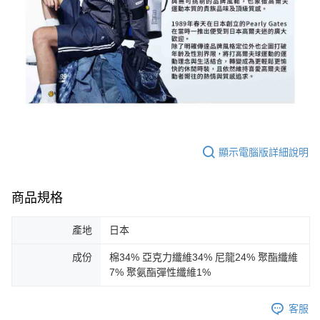
顯示電腦版詳細說明
商品規格
產地
日本
成份
棉34% 亞克力纖維34% 尼龍24% 聚酯纖維
7% 聚氨酯彈性纖維1%
客服