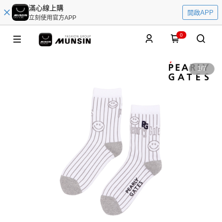
滿心線上購
開啟APP
立刻使用官方APP
0
1
/
7