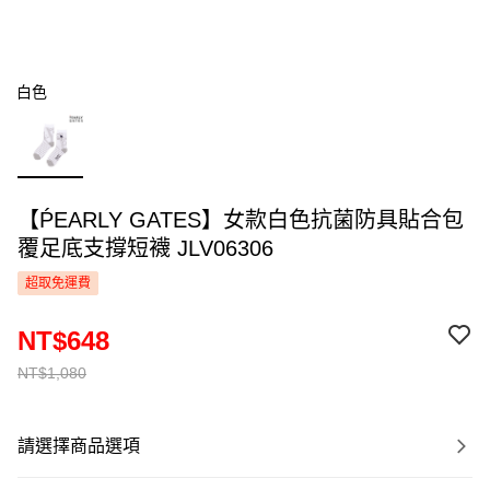
白色
【ṔEARLY GATES】女款白色抗菌防具貼合包
覆足底支撐短襪 JLV06306
超取免運費
NT$648
NT$1,080
請選擇商品選項