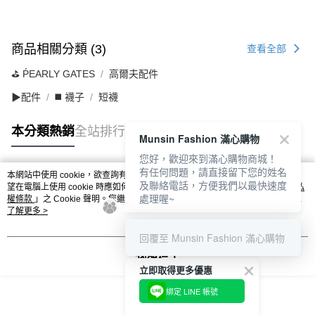
商品相關分類 (3)
查看全部
⛳️ ṔEARLY GATES
高爾夫配件
▶配件
◼️ 襪子
短襪
本分類熱銷
全站排行
Munsin Fashion 滿心購物
您好，歡迎來到滿心購物商城！
有任何問題，請直接留下您的姓名
本網站中使用 cookie，欲查詢有關本網站使用 cookie 方式之詳情，及若您不希
及聯絡電話，方便我們以最快速度
熱門標籤
望在電腦上使用 cookie 時應如何變更電腦的 cookie 設定，請參閱本網站「
隱私
處理喔~
權條款
」之 Cookie 聲明。您繼續使用本網站即表示您同意本公司得按本網站使
用條款之 Cookie 聲明使用 cookie。
了解更多 >
回覆至 Munsin Fashion 滿心購物
我知道了
立即取得更多優惠
綁定 LINE 帳號