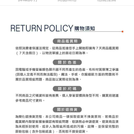
ATM付款
AFTEE先享後付是「在收到商品之後才付款」的支付方式。 讓您購物簡單
3.實際核准額度、可分期數及費用金額請依後續交易確認頁面所載為準。
便利好安心！
4.訂單成立30分鐘內，如未前往確認交易或遇審核未通過，訂單將自動取
１．簡單：不需註冊會員、不需綁卡、不需儲值。
運送方式
消。如遇「轉專審核」未通過狀況，表示未達大哥付你分期系統評分，恕無
２．便利：只要手機號碼，簡訊認證，即可結帳。
法說明評估內容。
３．安心：先確認商品／服務後，再付款。
全家取貨付款
【繳款方式說明】
1.分期款項不併入電信帳單，「大哥付你分期」於每月結算日後寄送繳費提
免運費
【「AFTEE先享後付」結帳流程】
醒簡訊。
１．於結帳方式選擇「AFTEE先享後付」後，將跳轉至「AFTEE先享後付」
2.透過簡訊連結打開帳單後，可選擇「超商條碼／台灣大直營門市／銀行轉
付款後全家取貨
結帳頁面，進行簡訊認證並確認金額後，即可完成結帳。
帳／街口支付／iPASS MONEY」等通路繳費。
２．訂單成立數日內，您將收到繳費通知簡訊。
免運費
３．收到繳費通知簡訊後14天內，點擊此簡訊中的連結，可透過四大超商／
【注意事項】
ATM／網路銀行／等多元方式進行付款，方視為交易完成。
萊爾富取貨付款
1.本服務係由「台灣大哥大股份有限公司」（以下簡稱本公司）所提供，讓
※ 請注意：結帳手續完成當下不需立刻繳費，但若您需要取消訂單，請聯絡
用戶於交易時，得透過本服務購買商品或服務，並由商店將買賣／分期付款
免運費
購買商品的店家。未經商家同意取消之訂單仍視為有效，需透過AFTEE先享
買賣價金債權讓與本公司後，依約使用本公司帳單繳交帳款。
後付繳納相關費用。
2.基於同意付款使用「大哥付你分期」之契約關係目的，商店將以您的個人
付款後萊爾富取貨
※ 交易是否成功請以「AFTEE先享後付 」之結帳頁面顯示為準，若有關於
資料（包含姓名、電話或地址）提供予台灣大哥大進項蒐集、處理及利用，
是否繳費成功／繳費後需取消欲退款等相關疑問，請聯繫「AFTEE先享後付
免運費
由本公司與您本人進行分期帳單所需資料之確認、核對及更正。
客戶支援中心」
https://netprotections.freshdesk.com/support/home
3.完整用戶服務條款，請詳閱以下連結：
https://oppay.tw/userRule
7-11取貨付款
【注意事項】
１．透過由恩沛科技股份有限公司提供之「AFTEE先享後付」服務完成之交
免運費
易，需依本服務之必要範圍內提供個人資料，並將交易相關給付款項請求債
權轉讓予恩沛科技股份有限公司。
付款後7-11取貨
２．關於個人資料處理事宜，請瀏覽以下網址：
免運費
https://aftee.tw/terms/#terms3