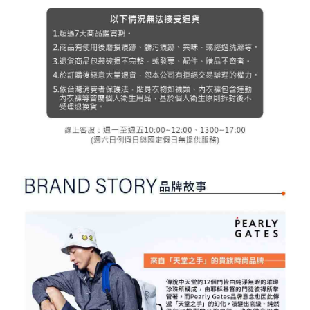
３．未成年的使用者請事先徵得法定代理人或監護人之同意方可使用
宅配
「AFTEE先享後付」，若未經同意申辦者引起之損失，本公司不負相關責
任。
免運費
４．使用「AFTEE先享後付」時，將依據個別帳號之用戶狀況，依本公司即
時審查核予不同之上限額度；若仍有額度不足之情形，本公司將視審查結果
離島宅配
請求用戶進行身份認證。
免運費
５．嚴禁一人註冊多個帳號或使用他人資訊註冊。若發現惡意使用之情形，
恩沛科技股份有限公司將有權停止該用戶之使用額度並採取法律行動。