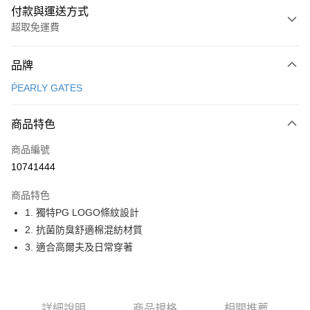
付款與運送方式
超取免運費
付款方式
品牌
信用卡一次付款
ṔEARLY GATES
超商取貨付款
商品特色
LINE Pay
商品編號
Apple Pay
10741444
街口支付
商品特色
悠遊付
1. 獨特PG LOGO條紋設計
大哥付你分期
2. 抗菌防臭舒適棉混紡材質
相關說明
3. 適合高爾夫及日常穿著
【大哥付你分期使用說明】
AFTEE先享後付
1.本服務由台灣大哥大提供，台灣大哥大用戶可立即使用無須另外申請。
2.付款方式選擇「大哥付你分期」，訂單成立後會自動跳轉到大哥付的交易
相關說明
流程，驗證手機門號後，選擇欲分期的期數、繳款截止日，確認付款後即完
【關於「AFTEE先享後付」】
詳細說明
商品規格
相關推薦
成交易。