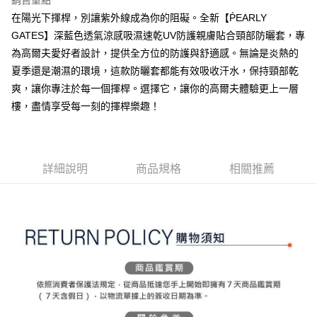
銷售重點
ATM付款
AFTEE先享後付是「在收到商品之後才付款」的支付方式。 讓您購物簡單
3.實際核准額度、可分期數及費用金額請依後續交易確認頁面所載為準。
在陽光下揮桿，別讓紫外線成為你的阻礙。全新【ṔEARLY
便利好安心！
4.訂單成立30分鐘內，如未前往確認交易或遇審核未通過，訂單將自動取
１．簡單：不需註冊會員、不需綁卡、不需儲值。
GATES】深藍色透氣涼感吸濕速乾UV防護親膚貼合頸部防曬套，專
運送方式
消。如遇「轉專審核」未通過狀況，表示未達大哥付你分期系統評分，恕無
２．便利：只要手機號碼，簡訊認證，即可結帳。
法說明評估內容。
為高爾夫愛好者設計，提供全方位的防護與舒適感。無論是炎熱的
３．安心：先確認商品／服務後，再付款。
全家取貨付款
【繳款方式說明】
夏季還是潮濕的環境，這款防曬套都能有效吸收汗水，保持頸部乾
1.分期款項不併入電信帳單，「大哥付你分期」於每月結算日後寄送繳費提
免運費
【「AFTEE先享後付」結帳流程】
爽，讓你專注於每一個揮桿。選擇它，讓你的高爾夫體驗更上一層
醒簡訊。
１．於結帳方式選擇「AFTEE先享後付」後，將跳轉至「AFTEE先享後付」
2.透過簡訊連結打開帳單後，可選擇「超商條碼／台灣大直營門市／銀行轉
付款後全家取貨
樓，盡情享受每一刻的揮桿樂趣！
結帳頁面，進行簡訊認證並確認金額後，即可完成結帳。
帳／街口支付／iPASS MONEY」等通路繳費。
２．訂單成立數日內，您將收到繳費通知簡訊。
免運費
３．收到繳費通知簡訊後14天內，點擊此簡訊中的連結，可透過四大超商／
【注意事項】
ATM／網路銀行／等多元方式進行付款，方視為交易完成。
萊爾富取貨付款
1.本服務係由「台灣大哥大股份有限公司」（以下簡稱本公司）所提供，讓
※ 請注意：結帳手續完成當下不需立刻繳費，但若您需要取消訂單，請聯絡
用戶於交易時，得透過本服務購買商品或服務，並由商店將買賣／分期付款
詳細說明
商品規格
相關推薦
免運費
購買商品的店家。未經商家同意取消之訂單仍視為有效，需透過AFTEE先享
買賣價金債權讓與本公司後，依約使用本公司帳單繳交帳款。
後付繳納相關費用。
2.基於同意付款使用「大哥付你分期」之契約關係目的，商店將以您的個人
付款後萊爾富取貨
※ 交易是否成功請以「AFTEE先享後付 」之結帳頁面顯示為準，若有關於
資料（包含姓名、電話或地址）提供予台灣大哥大進項蒐集、處理及利用，
是否繳費成功／繳費後需取消欲退款等相關疑問，請聯繫「AFTEE先享後付
免運費
由本公司與您本人進行分期帳單所需資料之確認、核對及更正。
客戶支援中心」
https://netprotections.freshdesk.com/support/home
3.完整用戶服務條款，請詳閱以下連結：
https://oppay.tw/userRule
7-11取貨付款
【注意事項】
１．透過由恩沛科技股份有限公司提供之「AFTEE先享後付」服務完成之交
免運費
易，需依本服務之必要範圍內提供個人資料，並將交易相關給付款項請求債
權轉讓予恩沛科技股份有限公司。
付款後7-11取貨
２．關於個人資料處理事宜，請瀏覽以下網址：
免運費
https://aftee.tw/terms/#terms3