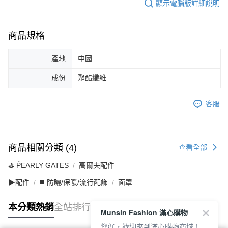
顯示電腦版詳細說明
商品規格
產地
中國
成份
聚酯纖維
客服
商品相關分類 (4)
查看全部
⛳️ ṔEARLY GATES
高爾夫配件
▶配件
◼️ 防曬/保暖/流行配飾
面罩
本分類熱銷
全站排行
Munsin Fashion 滿心購物
您好，歡迎來到滿心購物商城！