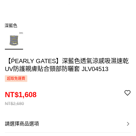
深藍色
【ṔEARLY GATES】深藍色透氣涼感吸濕速乾
UV防護親膚貼合頸部防曬套 JLV04513
超取免運費
NT$1,608
NT$2,680
請選擇商品選項