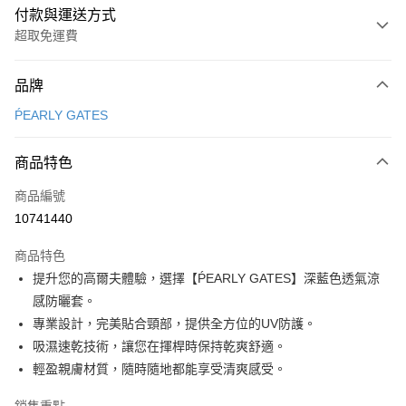
付款與運送方式
超取免運費
付款方式
品牌
信用卡一次付款
ṔEARLY GATES
超商取貨付款
商品特色
LINE Pay
商品編號
Apple Pay
10741440
街口支付
商品特色
悠遊付
提升您的高爾夫體驗，選擇【ṔEARLY GATES】深藍色透氣涼
大哥付你分期
感防曬套。
相關說明
專業設計，完美貼合頸部，提供全方位的UV防護。
【大哥付你分期使用說明】
吸濕速乾技術，讓您在揮桿時保持乾爽舒適。
AFTEE先享後付
1.本服務由台灣大哥大提供，台灣大哥大用戶可立即使用無須另外申請。
輕盈親膚材質，隨時隨地都能享受清爽感受。
2.付款方式選擇「大哥付你分期」，訂單成立後會自動跳轉到大哥付的交易
相關說明
流程，驗證手機門號後，選擇欲分期的期數、繳款截止日，確認付款後即完
【關於「AFTEE先享後付」】
成交易。