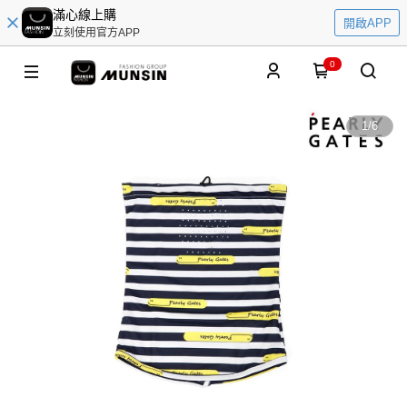
滿心線上購
開啟APP
立刻使用官方APP
0
1
/
6