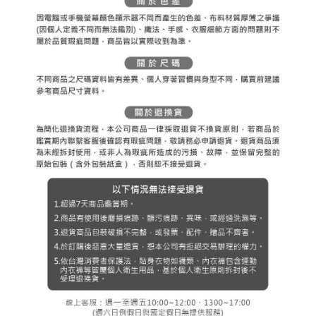
３．未成年的使用者請事先徵得法定代理人或監護人之同意方可使用
宅配
「AFTEE先享後付」，若未經同意申辦者引起之損失，本公司不負相關責
任。
免運費
４．使用「AFTEE先享後付」時，將依據個別帳號之用戶狀況，依本公司即
時審查核予不同之上限額度；若仍有額度不足之情形，本公司將視審查結果
離島宅配
請求用戶進行身份認證。
免運費
５．嚴禁一人註冊多個帳號或使用他人資訊註冊。若發現惡意使用之情形，
恩沛科技股份有限公司將有權停止該用戶之使用額度並採取法律行動。