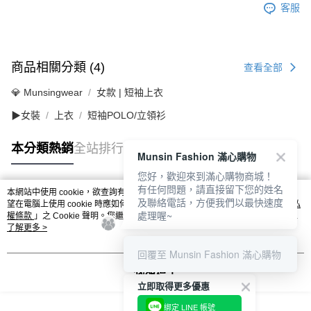
客服
商品相關分類 (4)
查看全部
💎 Munsingwear
女款 | 短袖上衣
▶女裝
上衣
短袖POLO/立領衫
本分類熱銷
全站排行
Munsin Fashion 滿心購物
您好，歡迎來到滿心購物商城！
有任何問題，請直接留下您的姓名
本網站中使用 cookie，欲查詢有關本網站使用 cookie 方式之詳情，及若您不希
及聯絡電話，方便我們以最快速度
熱門標籤
望在電腦上使用 cookie 時應如何變更電腦的 cookie 設定，請參閱本網站「
隱私
處理喔~
權條款
」之 Cookie 聲明。您繼續使用本網站即表示您同意本公司得按本網站使
用條款之 Cookie 聲明使用 cookie。
了解更多 >
回覆至 Munsin Fashion 滿心購物
我知道了
立即取得更多優惠
綁定 LINE 帳號