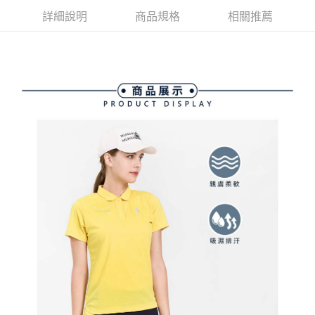
流程，驗證手機門號後，選擇欲分期的期數、繳款截止日，確認付款後即完
【關於「AFTEE先享後付」】
詳細說明
商品規格
相關推薦
成交易。
ATM付款
AFTEE先享後付是「在收到商品之後才付款」的支付方式。 讓您購物簡單
3.實際核准額度、可分期數及費用金額請依後續交易確認頁面所載為準。
便利好安心！
4.訂單成立30分鐘內，如未前往確認交易或遇審核未通過，訂單將自動取
１．簡單：不需註冊會員、不需綁卡、不需儲值。
運送方式
消。如遇「轉專審核」未通過狀況，表示未達大哥付你分期系統評分，恕無
２．便利：只要手機號碼，簡訊認證，即可結帳。
法說明評估內容。
３．安心：先確認商品／服務後，再付款。
全家取貨付款
【繳款方式說明】
1.分期款項不併入電信帳單，「大哥付你分期」於每月結算日後寄送繳費提
免運費
【「AFTEE先享後付」結帳流程】
醒簡訊。
１．於結帳方式選擇「AFTEE先享後付」後，將跳轉至「AFTEE先享後付」
2.透過簡訊連結打開帳單後，可選擇「超商條碼／台灣大直營門市／銀行轉
付款後全家取貨
結帳頁面，進行簡訊認證並確認金額後，即可完成結帳。
帳／街口支付／iPASS MONEY」等通路繳費。
２．訂單成立數日內，您將收到繳費通知簡訊。
免運費
３．收到繳費通知簡訊後14天內，點擊此簡訊中的連結，可透過四大超商／
【注意事項】
ATM／網路銀行／等多元方式進行付款，方視為交易完成。
萊爾富取貨付款
1.本服務係由「台灣大哥大股份有限公司」（以下簡稱本公司）所提供，讓
※ 請注意：結帳手續完成當下不需立刻繳費，但若您需要取消訂單，請聯絡
用戶於交易時，得透過本服務購買商品或服務，並由商店將買賣／分期付款
免運費
購買商品的店家。未經商家同意取消之訂單仍視為有效，需透過AFTEE先享
買賣價金債權讓與本公司後，依約使用本公司帳單繳交帳款。
後付繳納相關費用。
2.基於同意付款使用「大哥付你分期」之契約關係目的，商店將以您的個人
付款後萊爾富取貨
※ 交易是否成功請以「AFTEE先享後付 」之結帳頁面顯示為準，若有關於
資料（包含姓名、電話或地址）提供予台灣大哥大進項蒐集、處理及利用，
是否繳費成功／繳費後需取消欲退款等相關疑問，請聯繫「AFTEE先享後付
免運費
由本公司與您本人進行分期帳單所需資料之確認、核對及更正。
客戶支援中心」
https://netprotections.freshdesk.com/support/home
3.完整用戶服務條款，請詳閱以下連結：
https://oppay.tw/userRule
7-11取貨付款
【注意事項】
１．透過由恩沛科技股份有限公司提供之「AFTEE先享後付」服務完成之交
免運費
易，需依本服務之必要範圍內提供個人資料，並將交易相關給付款項請求債
權轉讓予恩沛科技股份有限公司。
付款後7-11取貨
２．關於個人資料處理事宜，請瀏覽以下網址：