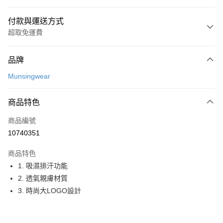
付款與運送方式
超取免運費
付款方式
品牌
信用卡一次付款
Munsingwear
超商取貨付款
商品特色
LINE Pay
商品編號
Apple Pay
10740351
街口支付
商品特色
悠遊付
1. 吸濕排汗功能
大哥付你分期
2. 透氣親膚材質
相關說明
3. 時尚大LOGO設計
【大哥付你分期使用說明】
AFTEE先享後付
1.本服務由台灣大哥大提供，台灣大哥大用戶可立即使用無須另外申請。
2.付款方式選擇「大哥付你分期」，訂單成立後會自動跳轉到大哥付的交易
相關說明