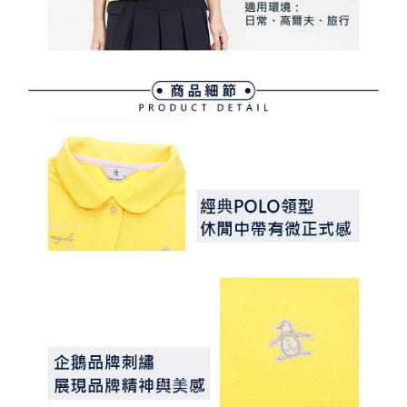
免運費
https://aftee.tw/terms/#terms3
３．未成年的使用者請事先徵得法定代理人或監護人之同意方可使用
宅配
「AFTEE先享後付」，若未經同意申辦者引起之損失，本公司不負相關責
任。
免運費
４．使用「AFTEE先享後付」時，將依據個別帳號之用戶狀況，依本公司即
時審查核予不同之上限額度；若仍有額度不足之情形，本公司將視審查結果
離島宅配
請求用戶進行身份認證。
免運費
５．嚴禁一人註冊多個帳號或使用他人資訊註冊。若發現惡意使用之情形，
恩沛科技股份有限公司將有權停止該用戶之使用額度並採取法律行動。