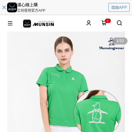
滿心線上購
開啟APP
立刻使用官方APP
0
1
/
10