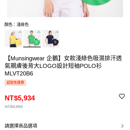
顏色：淺綠色
【Munsingwear 企鵝】女款淺綠色吸濕排汗透
氣親膚後背大LOGO設計短袖POLO衫
MLVT20B6
超取免運費
NT$5,934
NT$9,890
請選擇商品選項