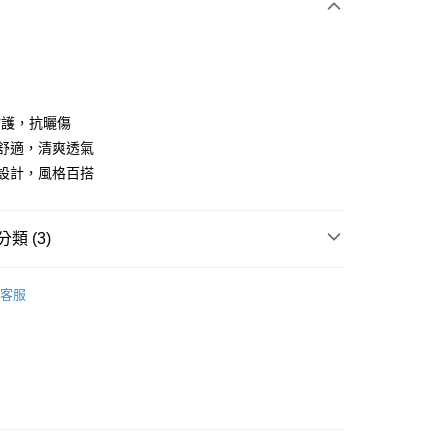
V防護，抗曬傷
乾舒適，清爽透氣
尚設計，風格百搭
分期
你分期使用說明】
享後付
類 (3)
由台灣大哥大提供，台灣大哥大用戶可立即使用無須另外申請。
式選擇「大哥付你分期」，訂單成立後會自動跳轉到大哥付的交易
證手機門號後，選擇欲分期的期數、繳款截止日，確認付款後即
gwear
高爾夫配件｜球帽、圍巾
FTEE先享後付」】
。
客服
先享後付是「在收到商品之後才付款」的支付方式。 讓您購物簡單
准額度、可分期數及費用金額請依後續交易確認頁面所載為準。
◼️ 帽子
棒球帽
心！
立30分鐘內，如未前往確認交易或遇審核未通過，訂單將自動取
：不需註冊會員、不需綁卡、不需儲值。
gwear
🔥OUTLET特價商品專區5折起
配件類商
「轉專審核」未通過狀況，表示未達大哥付你分期系統評分，恕
：只要手機號碼，簡訊認證，即可結帳。
評估內容。
/襪類
：先確認商品／服務後，再付款。
式說明】
付款
項不併入電信帳單，「大哥付你分期」於每月結算日後寄送繳費提
EE先享後付」結帳流程】
方式選擇「AFTEE先享後付」後，將跳轉至「AFTEE先享後
訊連結打開帳單後，可選擇「超商條碼／台灣大直營門市／銀行轉
頁面，進行簡訊認證並確認金額後，即可完成結帳。