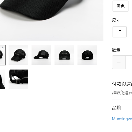
黑色
尺寸
F
數量
付款與運
超取免運
付款方式
品牌
信用卡一
Munsingw
超商取貨