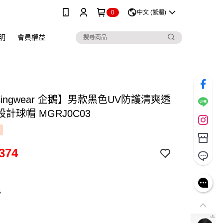
0
中文 (繁體)
明
會員權益
singwear 企鵝】男款黑色UV防護清爽透
計球帽 MGRJ0C03
374
色