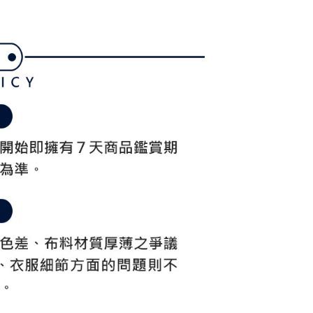
付／iPASS MONEY」等通路繳費。
家取貨
成立數日內，您將收到繳費通知簡訊。
費通知簡訊後14天內，點擊此簡訊中的連結，可透過四大超商
項】
網路銀行／等多元方式進行付款，方視為交易完成。
係由「台灣大哥大股份有限公司」（以下簡稱本公司）所提供，讓
：結帳手續完成當下不需立刻繳費，但若您需要取消訂單，請聯
貨付款
易時，得透過本服務購買商品或服務，並由商店將買賣／分期付
的店家。未經商家同意取消之訂單仍視為有效，需透過AFTEE
金債權讓與本公司後，依約使用本公司帳單繳交帳款。
繳納相關費用。
意付款使用「大哥付你分期」之契約關係目的，商店將以您的個人
否成功請以「AFTEE先享後付 」之結帳頁面顯示為準，若有關於
含姓名、電話或地址）提供予台灣大哥大進項蒐集、處理及利
功／繳費後需取消欲退款等相關疑問，請聯繫「AFTEE先享後
爾富取貨
公司與您本人進行分期帳單所需資料之確認、核對及更正。
援中心」
https://netprotections.freshdesk.com/support/home
戶服務條款，請詳閱以下連結：
https://oppay.tw/userRule
項】
付款
恩沛科技股份有限公司提供之「AFTEE先享後付」服務完成之
依本服務之必要範圍內提供個人資料，並將交易相關給付款項請
讓予恩沛科技股份有限公司。
個人資料處理事宜，請瀏覽以下網址：
1取貨
ee.tw/terms/#terms3
年的使用者請事先徵得法定代理人或監護人之同意方可使用
E先享後付」，若未經同意申辦者引起之損失，本公司不負相關責
AFTEE先享後付」時，將依據個別帳號之用戶狀況，依本公司
核予不同之上限額度；若仍有額度不足之情形，本公司將視審查
用戶進行身份認證。
一人註冊多個帳號或使用他人資訊註冊。若發現惡意使用之情
科技股份有限公司將有權停止該用戶之使用額度並採取法律行