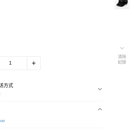
清除
紀錄
送方式
費
次付款
ear
付款