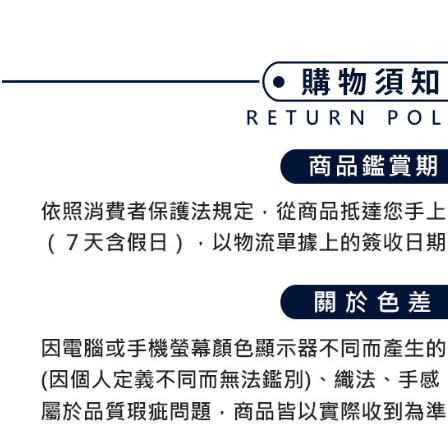
帳／街口支
付款後全
２．訂單
３．收到繳
免運費
【注意事
／ATM／
1.本服務
※ 請注意
萊爾富取
用戶於交
絡購買商品
款買賣價
先享後付
免運費
2.基於同
※ 交易是
資料（包
是否繳費成
付款後萊
用，由本
付客戶支
免運費
3.完整用
【注意事
7-11取貨
１．透過由
交易，需
免運費
求債權轉
２．關於
付款後7-1
https://aft
免運費
３．未成
「AFTE
宅配
任。
４．使用「
免運費
即時審查
結果請求
離島宅配
５．嚴禁
免運費
形，恩沛
動。