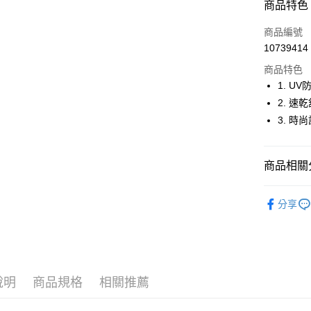
商品特色
LINE Pay
商品編號
Apple Pay
10739414
商品特色
街口支付
1. U
悠遊付
2. 速
3. 時
大哥付你
相關說明
【大哥付
AFTEE先
商品相關分
1.本服務
2.付款方
相關說明
流程，驗
💎 Munsin
【關於「A
ATM付款
完成交易
分享
AFTEE
▶配件
3.實際核
便利好安
4.訂單成
１．簡單
💎 Munsin
消。如遇
２．便利
運送方式
品
無法說明
帽子
３．安心
【繳款方
全家取貨
1.分期款
【「AFT
說明
商品規格
相關推薦
醒簡訊。
免運費
１．於結帳
2.透過簡
付」結帳