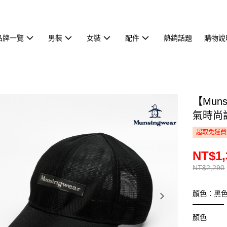
品牌一覽
男裝
女裝
配件
熱銷話題
購物說
【Mun
氣時尚設
超取免運費
NT$1,
NT$2,290
顏色：黑
顏色