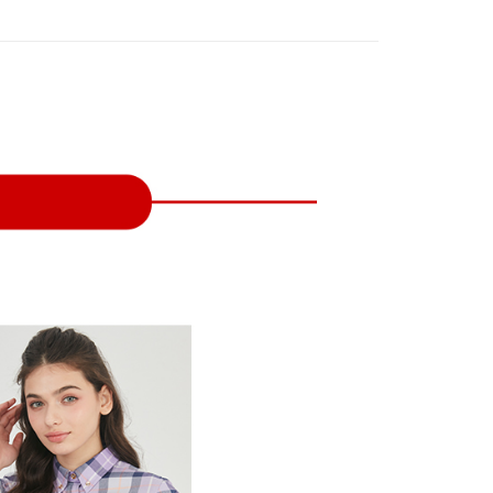
付款
項不併入電信帳單，「大哥付你分期」於每月結算日後寄送繳費提
EE先享後付」結帳流程】
方式選擇「AFTEE先享後付」後，將跳轉至「AFTEE先享後
訊連結打開帳單後，可選擇「超商條碼／台灣大直營門市／銀行轉
頁面，進行簡訊認證並確認金額後，即可完成結帳。
付／iPASS MONEY」等通路繳費。
家取貨
成立數日內，您將收到繳費通知簡訊。
費通知簡訊後14天內，點擊此簡訊中的連結，可透過四大超商
項】
網路銀行／等多元方式進行付款，方視為交易完成。
係由「台灣大哥大股份有限公司」（以下簡稱本公司）所提供，讓
：結帳手續完成當下不需立刻繳費，但若您需要取消訂單，請聯
貨付款
易時，得透過本服務購買商品或服務，並由商店將買賣／分期付
的店家。未經商家同意取消之訂單仍視為有效，需透過AFTEE
金債權讓與本公司後，依約使用本公司帳單繳交帳款。
繳納相關費用。
意付款使用「大哥付你分期」之契約關係目的，商店將以您的個人
否成功請以「AFTEE先享後付 」之結帳頁面顯示為準，若有關於
含姓名、電話或地址）提供予台灣大哥大進項蒐集、處理及利
功／繳費後需取消欲退款等相關疑問，請聯繫「AFTEE先享後
爾富取貨
公司與您本人進行分期帳單所需資料之確認、核對及更正。
援中心」
https://netprotections.freshdesk.com/support/home
戶服務條款，請詳閱以下連結：
https://oppay.tw/userRule
項】
付款
恩沛科技股份有限公司提供之「AFTEE先享後付」服務完成之
依本服務之必要範圍內提供個人資料，並將交易相關給付款項請
讓予恩沛科技股份有限公司。
個人資料處理事宜，請瀏覽以下網址：
1取貨
ee.tw/terms/#terms3
年的使用者請事先徵得法定代理人或監護人之同意方可使用
E先享後付」，若未經同意申辦者引起之損失，本公司不負相關責
AFTEE先享後付」時，將依據個別帳號之用戶狀況，依本公司
核予不同之上限額度；若仍有額度不足之情形，本公司將視審查
用戶進行身份認證。