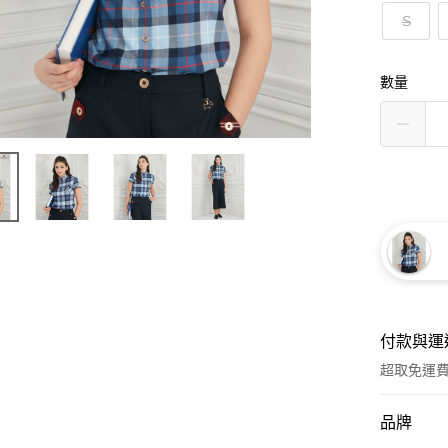
S
數量
付款與運
超取免運
付款方式
品牌