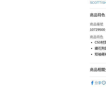
信用卡一
SCOTTIS
超商取貨
商品特色
LINE Pay
商品編號
Apple Pay
10729500
商品特色
街口支付
C50
悠遊付
繡花狗
短袖襯
大哥付你
相關說明
【大哥付
AFTEE先
商品相關分
1.本服務
2.付款方
相關說明
流程，驗
▶女裝
【關於「A
ATM付款
完成交易
分享
AFTEE
🎀 SCOTT
3.實際核
便利好安
4.訂單成
１．簡單
🎀 SCOTT
消。如遇
２．便利
運送方式
無法說明
３．安心
【繳款方