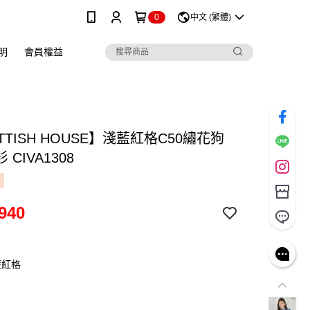
0
中文 (繁體)
明
會員權益
TTISH HOUSE】淺藍紅格C50繡花狗
CIVA1308
940
藍紅格