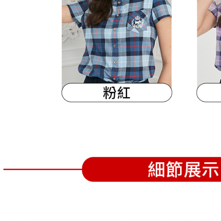
離島宅配
５．嚴禁
免運費
形，恩沛
動。