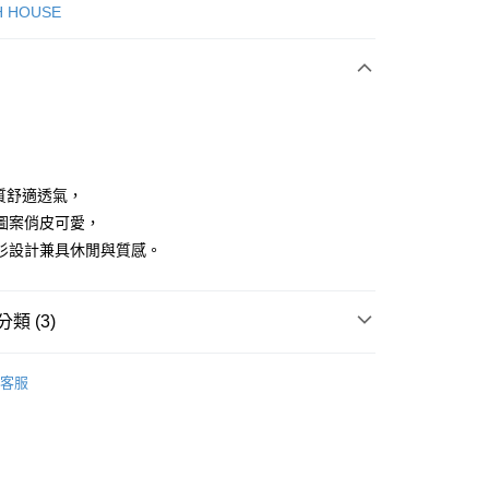
次付款
H HOUSE
付款
材質舒適透氣，
圖案俏皮可愛，
衫設計兼具休閒與質感。
分期
你分期使用說明】
享後付
類 (3)
由台灣大哥大提供，台灣大哥大用戶可立即使用無須另外申請。
式選擇「大哥付你分期」，訂單成立後會自動跳轉到大哥付的交易
證手機門號後，選擇欲分期的期數、繳款截止日，確認付款後即
上衣
襯衫
FTEE先享後付」】
。
客服
先享後付是「在收到商品之後才付款」的支付方式。 讓您購物簡單
ISH HOUSE
准額度、可分期數及費用金額請依後續交易確認頁面所載為準。
🌞 25春夏單品
心！
立30分鐘內，如未前往確認交易或遇審核未通過，訂單將自動取
：不需註冊會員、不需綁卡、不需儲值。
ISH HOUSE
🌸 本季格色・繽紛登場
「轉專審核」未通過狀況，表示未達大哥付你分期系統評分，恕
：只要手機號碼，簡訊認證，即可結帳。
評估內容。
：先確認商品／服務後，再付款。
式說明】