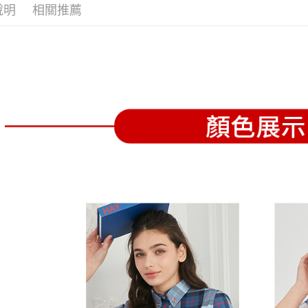
全家取貨
1.分期款
【「AFT
說明
相關推薦
醒簡訊。
免運費
１．於結帳
2.透過簡
付」結帳
帳／街口支
付款後全
２．訂單
３．收到繳
免運費
【注意事
／ATM／
1.本服務
※ 請注意
萊爾富取
用戶於交
絡購買商品
款買賣價
先享後付
免運費
2.基於同
※ 交易是
資料（包
是否繳費成
付款後萊
用，由本
付客戶支
免運費
3.完整用
【注意事
7-11取貨
１．透過由
交易，需
免運費
求債權轉
２．關於
付款後7-1
https://aft
免運費
３．未成
「AFTE
宅配
任。
４．使用「
免運費
即時審查
結果請求