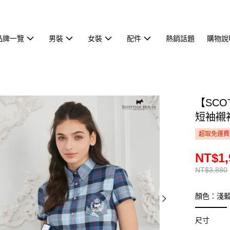
品牌一覽
男裝
女裝
配件
熱銷話題
購物說
【SCO
短袖襯衫 
超取免運費
NT$1,
NT$3,880
顏色：淺
尺寸