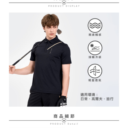
配送毎にNT$80、NT$2,000以上で送料無料
【支払い方法の説明】
1. 分割払いの金額は電信請求書に統合されず、「OP Pay Later」は毎月の
代金納付期限は最短で 14 日以内ですので、ご注意ください。AFTEE アプ
萊爾富取貨付款
締め日後に支払いリマインダーのSMSを送信します。
リをダウンロードして AFTEE 会員になるとお支払い期限を最長 45 日以内
2. SMSのリンクを通じて請求書を開いた後、「コンビニバーコード／台湾
配送毎にNT$80、NT$2,000以上で送料無料
まで延長できます。
大直営店舗／銀行振込／街口支払い／iPASS MONEY」などのチャネルで
支払いを選択できます。
付款後萊爾富取貨
お支払期限は、ショップが請求した期日と、AFTEEで延長できる日数をも
とに計算されます。AFTEEで注文すると、商品を受け取るまで支払い期限
配送毎にNT$80、NT$2,000以上で送料無料
【注意事項】
を延長できますが、商品を期限内に受け取れない場合があります（例：予
1. 本サービスは「台湾大哥大株式会社」（以下「当社」といいます）によ
約商品や商品到着日が比較的遅い商品）。そのため、商品到着の有無に関
7-11取貨付款
って提供され、ユーザーが取引時に本サービスを通じて商品やサービスを
わらず、AFTEEで指定された期限内にお支払いください。
購入できるようにし、店舗が売買／分割払い売買の債権を当社に譲渡した
配送毎にNT$80、NT$2,000以上で送料無料
後、契約に基づいて当社の請求書で帳款を支払うことになります。
二、支払い限度額
2. 「OP Pay Later」を利用する契約関係の目的から、店舗はあなたの個人
付款後7-11取貨
1.初回 AFTEEを ご利用の際に、認証結果及び当社の審査の結果に基づ
情報（名前、電話または住所を含む）を台湾大哥大に提供し、収集、処理
き、限度額が設定されます。
配送毎にNT$80、NT$2,000以上で送料無料
および利用するために、当社があなた本人と分割請求書に必要な情報の確
2.決済金額は最低NT$20です。
認、照合および修正を行います。
3.現在、台湾の会員のみご利用いただけます。
宅配
3. 完全なユーザーサービス規約については、以下のリンクを参照してくだ
さい：
https://oppay.tw/userRule
三、利用規約「AFTEE代金後払い」（以下当サービスという）はネットプ
配送毎にNT$80、NT$2,000以上で送料無料
ロテクションズ（以下 AFTEE という）が提供し、AFTEEが代金を徴収し
ます。当サービスご利用の際に提供しなければならない個人情報（注文者
離島宅配
の氏名、電話番号、受取人の氏名、電話番号、受取人住所を含むがこれに
配送毎にNT$280、NT$2,000以上で送料無料
限らない）は、AFTEEに渡され当サービスで必要な範囲内で利用されま
す。AFTEEの個人情報の収集、処理、利用について、詳細はAFTEE公式ホ
ームページの『個人情報の収集、処理及び利用に関する声明』をご参照く