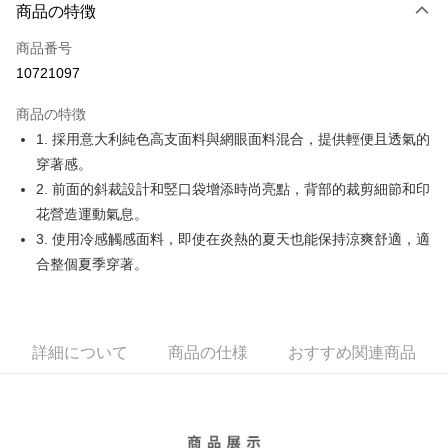
LINE Pay
商品の特徴
Apple Pay
商品番号
10721097
JKOPAY
商品の特徴
Easy Wallet
1. 採用意大利純色高支面料與網眼面料混合，提供輕便且透氣的
OP Pay Later
穿著感。
説明
2. 前面的斜裁設計和竪口袋增添時尚亮點，背部的裁剪細節和印
【OP Pay Later 使用説明】
花營造運動氣息。
AFTEE代金後払い
1. 本サービスは台湾大哥大によって提供され、台湾大哥大のユーザーは追
3. 使用冷感觸感面料，即使在炎熱的夏天也能保持涼爽舒適，適
加の申請なしで即時に利用可能です。
説明
2. 支払い方法で「OP Pay Later」を選択すると、注文が成立した後に自動
合整個夏季穿著。
一、 AFTEE代金後払いについて
的に OP Pay Later の取引プロセスに移行し、携帯番号を確認後、分割払
ATM払い
1.お支払い方法でAFTEE代金後払いを選択すると、携帯電話認証ウィンド
いの回数や支払い期限を選択し、支払いを確認すると取引が完了します。
ウが表示されます。
3. 実際の承認額、分割回数および費用については、後続の取引確認ページ
2.SMSで認証してお支払い手続を進めてください。
配送方法
を基準とします。
3.注文するときのお支払いは不要です。商品はご指定の住所に配送されま
4. 注文成立後30分以内に確認取引を行わない場合や審査が通過しない場
詳細について
商品の仕様
おすすめ関連商品
す。
全家取貨付款
合、注文は自動的にキャンセルされます。「転専審査」に未通過の状況が
4.ご注文が完了すると、携帯に支払い通知のSMSが届きます。アプリ会員
発生した場合は、システムの評価基準に達していないことを意味し、評価
配送毎にNT$80、NT$2,000以上で送料無料
の場合は、AFTEE アプリプッシュ通知が届きます。
内容についての説明はいたしかねます。
5.商品受け取り時のお支払いは不要です。商品を確かめてから、SMSまた
付款後全家取貨
はアプリの通知に従って、4大コンビニ、またはATM/オンラインバンキン
グでお支払いください。