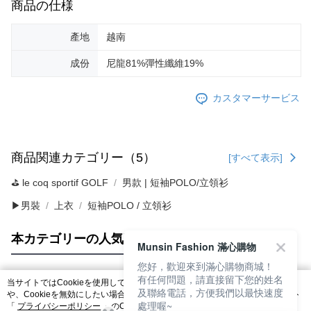
商品の仕様
產地
越南
成份
尼龍81%彈性纖維19%
カスタマーサービス
商品関連カテゴリー（5）
[すべて表示]
⛳️ le coq sportif GOLF
男款 | 短袖POLO/立領衫
▶男裝
上衣
短袖POLO / 立領衫
本カテゴリーの人気商品
サイト全体のランキング
Munsin Fashion 滿心購物
您好，歡迎來到滿心購物商城！
有任何問題，請直接留下您的姓名
当サイトではCookieを使用しています。当サイトのCookie使用に関する詳細
及聯絡電話，方便我們以最快速度
人気タグ
や、Cookieを無効にしたい場合のブラウザでの設定方法については、当サイト
處理喔~
「
プライバシーポリシー
」のCookieポリシーをご参照ください。お客さま