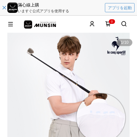
滿心線上購
アプリを起動
いますぐ公式アプリを使用する
0
1
/
10