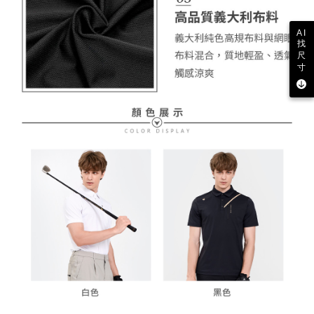
AI
找
尺
寸