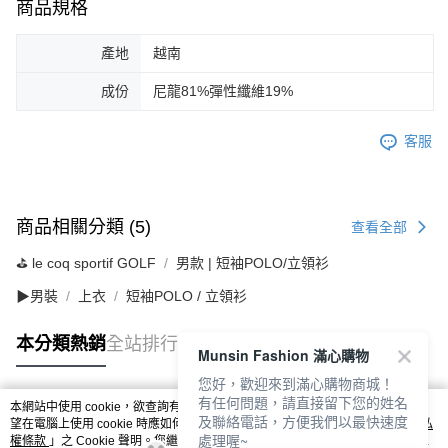
商品規格
產地
越南
成份
尼龍81%彈性纖維19%
客服
商品相關分類 (5)
查看全部
⛳️ le coq sportif GOLF
男款 | 短袖POLO/立領衫
▶男裝
上衣
短袖POLO / 立領衫
本分類熱銷
全站排行
Munsin Fashion 滿心購物
您好，歡迎來到滿心購物商城！
有任何問題，請直接留下您的姓名
本網站中使用 cookie，欲查詢有關本網站使用 cookie 方式之詳情，及若您不希
及聯絡電話，方便我們以最快速度
熱門標籤
望在電腦上使用 cookie 時應如何變更電腦的 cookie 設定，請參閱本網站「
隱私
處理喔~
權條款
」之 Cookie 聲明。您繼續使用本網站即表示您同意本公司得按本網站使