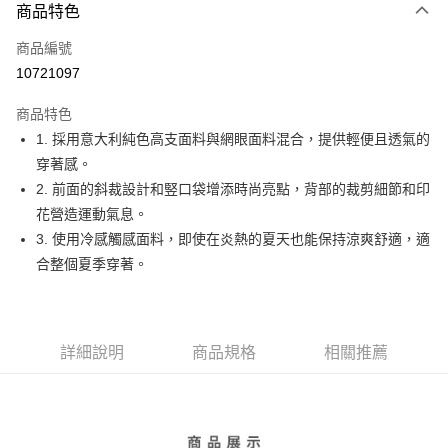
商品特色
LINE Pay
商品編號
Apple Pay
10721097
街口支付
商品特色
悠遊付
1. 採用意大利純色高支面料與網眼面料混合，提供輕便且透氣的
大哥付你分期
穿著感。
相關說明
2. 前面的斜裁設計和竪口袋增添時尚亮點，背部的裁剪細節和印
【大哥付你分期使用說明】
花營造運動氣息。
AFTEE先享後付
1.本服務由台灣大哥大提供，台灣大哥大用戶可立即使用無須另外申請。
3. 使用冷感觸感面料，即使在炎熱的夏天也能保持涼爽舒適，適
2.付款方式選擇「大哥付你分期」，訂單成立後會自動跳轉到大哥付的交易
相關說明
流程，驗證手機門號後，選擇欲分期的期數、繳款截止日，確認付款後即完
合整個夏季穿著。
【關於「AFTEE先享後付」】
成交易。
ATM付款
AFTEE先享後付是「在收到商品之後才付款」的支付方式。 讓您購物簡單
3.實際核准額度、可分期數及費用金額請依後續交易確認頁面所載為準。
便利好安心！
4.訂單成立30分鐘內，如未前往確認交易或遇審核未通過，訂單將自動取
１．簡單：不需註冊會員、不需綁卡、不需儲值。
運送方式
消。如遇「轉專審核」未通過狀況，表示未達大哥付你分期系統評分，恕無
２．便利：只要手機號碼，簡訊認證，即可結帳。
法說明評估內容。
詳細說明
商品規格
相關推薦
３．安心：先確認商品／服務後，再付款。
全家取貨付款
【繳款方式說明】
1.分期款項不併入電信帳單，「大哥付你分期」於每月結算日後寄送繳費提
免運費
【「AFTEE先享後付」結帳流程】
醒簡訊。
１．於結帳方式選擇「AFTEE先享後付」後，將跳轉至「AFTEE先享後付」
2.透過簡訊連結打開帳單後，可選擇「超商條碼／台灣大直營門市／銀行轉
付款後全家取貨
結帳頁面，進行簡訊認證並確認金額後，即可完成結帳。
帳／街口支付／iPASS MONEY」等通路繳費。