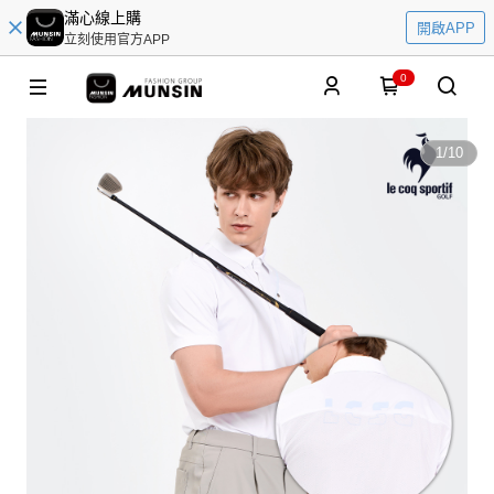
滿心線上購
開啟APP
立刻使用官方APP
0
1
/
10