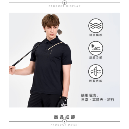
２．訂單成立數日內，您將收到繳費通知簡訊。
免運費
３．收到繳費通知簡訊後14天內，點擊此簡訊中的連結，可透過四大超商／
【注意事項】
ATM／網路銀行／等多元方式進行付款，方視為交易完成。
萊爾富取貨付款
1.本服務係由「台灣大哥大股份有限公司」（以下簡稱本公司）所提供，讓
※ 請注意：結帳手續完成當下不需立刻繳費，但若您需要取消訂單，請聯絡
用戶於交易時，得透過本服務購買商品或服務，並由商店將買賣／分期付款
免運費
購買商品的店家。未經商家同意取消之訂單仍視為有效，需透過AFTEE先享
買賣價金債權讓與本公司後，依約使用本公司帳單繳交帳款。
後付繳納相關費用。
2.基於同意付款使用「大哥付你分期」之契約關係目的，商店將以您的個人
付款後萊爾富取貨
※ 交易是否成功請以「AFTEE先享後付 」之結帳頁面顯示為準，若有關於
資料（包含姓名、電話或地址）提供予台灣大哥大進項蒐集、處理及利用，
是否繳費成功／繳費後需取消欲退款等相關疑問，請聯繫「AFTEE先享後付
免運費
由本公司與您本人進行分期帳單所需資料之確認、核對及更正。
客戶支援中心」
https://netprotections.freshdesk.com/support/home
3.完整用戶服務條款，請詳閱以下連結：
https://oppay.tw/userRule
7-11取貨付款
【注意事項】
１．透過由恩沛科技股份有限公司提供之「AFTEE先享後付」服務完成之交
免運費
易，需依本服務之必要範圍內提供個人資料，並將交易相關給付款項請求債
權轉讓予恩沛科技股份有限公司。
付款後7-11取貨
２．關於個人資料處理事宜，請瀏覽以下網址：
免運費
https://aftee.tw/terms/#terms3
３．未成年的使用者請事先徵得法定代理人或監護人之同意方可使用
宅配
「AFTEE先享後付」，若未經同意申辦者引起之損失，本公司不負相關責
任。
免運費
４．使用「AFTEE先享後付」時，將依據個別帳號之用戶狀況，依本公司即
時審查核予不同之上限額度；若仍有額度不足之情形，本公司將視審查結果
離島宅配
請求用戶進行身份認證。
免運費
５．嚴禁一人註冊多個帳號或使用他人資訊註冊。若發現惡意使用之情形，
恩沛科技股份有限公司將有權停止該用戶之使用額度並採取法律行動。