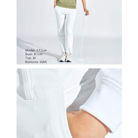
の同意を得ればAFTEEをご利用いただけます。
個人情報の処理、利用について疑問がある、または関連する法律の権利を
行使したい場合は、ネットプロテクションズ
cs_tw@netprotections.co.jp
にご連絡ください。上記に示した個人情報を、必要な購入注文書とあわせ
てAFTEEにご提供いただく、またはAFTEEにあなたの個人情報の収集、処
理、利用を許可することににご同意いただけない場合は、当サービスを選
択しないでください。