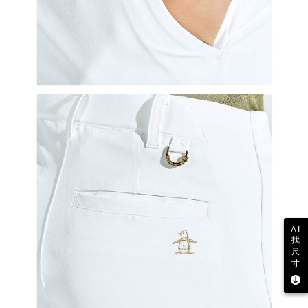
AI
找
尺
寸