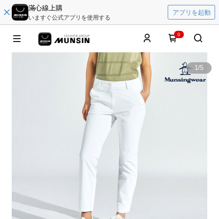
滿心線上購
アプリを起動
いますぐ公式アプリを使用する
0
1
/
5