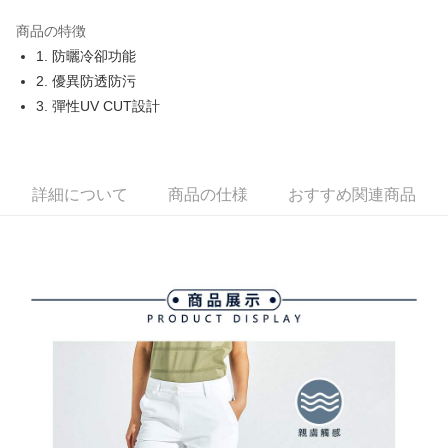
JKOPAY
商品の特徴
Easy Wallet
1. 防曬冷卻功能
OP Pay Later
2. 優異防透防污
説明
3. 彈性UV CUT設計
【OP Pay Later 使用説明】
AFTEE代金後払い
1. 本サービスは台湾大哥大によって提供され、台湾大哥大のユーザーは追
加の申請なしで即時に利用可能です。
説明
2. 支払い方法で「OP Pay Later」を選択すると、注文が成立した後に自動
一、 AFTEE代金後払いについて
詳細について
商品の仕様
おすすめ関連商品
的に OP Pay Later の取引プロセスに移行し、携帯番号を確認後、分割払
ATM払い
1.お支払い方法でAFTEE代金後払いを選択すると、携帯電話認証ウィンド
いの回数や支払い期限を選択し、支払いを確認すると取引が完了します。
ウが表示されます。
3. 実際の承認額、分割回数および費用については、後続の取引確認ページ
2.SMSで認証してお支払い手続を進めてください。
配送方法
を基準とします。
3.注文するときのお支払いは不要です。商品はご指定の住所に配送されま
4. 注文成立後30分以内に確認取引を行わない場合や審査が通過しない場
す。
全家取貨付款
合、注文は自動的にキャンセルされます。「転専審査」に未通過の状況が
4.ご注文が完了すると、携帯に支払い通知のSMSが届きます。アプリ会員
発生した場合は、システムの評価基準に達していないことを意味し、評価
送料無料
の場合は、AFTEE アプリプッシュ通知が届きます。
内容についての説明はいたしかねます。
5.商品受け取り時のお支払いは不要です。商品を確かめてから、SMSまた
付款後全家取貨
はアプリの通知に従って、4大コンビニ、またはATM/オンラインバンキン
グでお支払いください。
送料無料
【支払い方法の説明】
1. 分割払いの金額は電信請求書に統合されず、「OP Pay Later」は毎月の
代金納付期限は最短で 14 日以内ですので、ご注意ください。AFTEE アプ
萊爾富取貨付款
締め日後に支払いリマインダーのSMSを送信します。
リをダウンロードして AFTEE 会員になるとお支払い期限を最長 45 日以内
2. SMSのリンクを通じて請求書を開いた後、「コンビニバーコード／台湾
送料無料
まで延長できます。
大直営店舗／銀行振込／街口支払い／iPASS MONEY」などのチャネルで