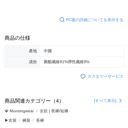
PC版の詳細についてを表示する
商品の仕様
產地
中國
成份
聚酯纖維91%彈性纖維9%
カスタマーサービス
商品関連カテゴリー（4）
[すべて表示]
💎 Munsingwear
女款 | 長褲/短褲
▶女裝
褲裝
長褲