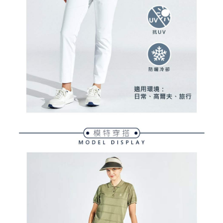
支払いを選択できます。
付款後萊爾富取貨
お支払期限は、ショップが請求した期日と、AFTEEで延長できる日数をも
とに計算されます。AFTEEで注文すると、商品を受け取るまで支払い期限
送料無料
【注意事項】
を延長できますが、商品を期限内に受け取れない場合があります（例：予
1. 本サービスは「台湾大哥大株式会社」（以下「当社」といいます）によ
約商品や商品到着日が比較的遅い商品）。そのため、商品到着の有無に関
7-11取貨付款
って提供され、ユーザーが取引時に本サービスを通じて商品やサービスを
わらず、AFTEEで指定された期限内にお支払いください。
購入できるようにし、店舗が売買／分割払い売買の債権を当社に譲渡した
送料無料
後、契約に基づいて当社の請求書で帳款を支払うことになります。
二、支払い限度額
2. 「OP Pay Later」を利用する契約関係の目的から、店舗はあなたの個人
付款後7-11取貨
1.初回 AFTEEを ご利用の際に、認証結果及び当社の審査の結果に基づ
情報（名前、電話または住所を含む）を台湾大哥大に提供し、収集、処理
き、限度額が設定されます。
送料無料
および利用するために、当社があなた本人と分割請求書に必要な情報の確
2.決済金額は最低NT$20です。
認、照合および修正を行います。
3.現在、台湾の会員のみご利用いただけます。
宅配
3. 完全なユーザーサービス規約については、以下のリンクを参照してくだ
さい：
https://oppay.tw/userRule
三、利用規約「AFTEE代金後払い」（以下当サービスという）はネットプ
送料無料
ロテクションズ（以下 AFTEE という）が提供し、AFTEEが代金を徴収し
ます。当サービスご利用の際に提供しなければならない個人情報（注文者
離島宅配
の氏名、電話番号、受取人の氏名、電話番号、受取人住所を含むがこれに
送料無料
限らない）は、AFTEEに渡され当サービスで必要な範囲内で利用されま
す。AFTEEの個人情報の収集、処理、利用について、詳細はAFTEE公式ホ
ームページの『個人情報の収集、処理及び利用に関する声明』をご参照く
ださい（
https://aftee.tw/privacypolicy/
）。
AFTEEの初回ご利用の際に、審査を通過すれば、最高額がNT$10,000にな
ります。支払い期限を過ぎた場合、その金額に基づいて年利20%の遅延滞
納金が加算されます。未成年の利用者は、事前に法定代理人または後見人