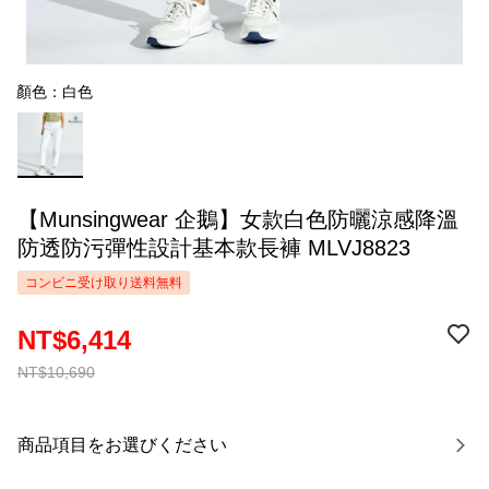
顏色：白色
【Munsingwear 企鵝】女款白色防曬涼感降溫
防透防污彈性設計基本款長褲 MLVJ8823
コンビニ受け取り送料無料
NT$6,414
NT$10,690
商品項目をお選びください