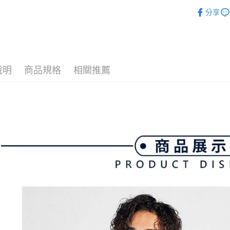
流程，驗
▶男裝
【關於「A
ATM付款
完成交易
分享
AFTEE
💎 Munsin
3.實際核
便利好安
4.訂單成
１．簡單
💎 Munsin
消。如遇
２．便利
運送方式
無法說明
３．安心
💎 Munsin
【繳款方
全家取貨
1.分期款
【「AFT
說明
商品規格
相關推薦
📍本月精
醒簡訊。
免運費
１．於結帳
2.透過簡
付」結帳
帳／街口支
付款後全
２．訂單
３．收到繳
免運費
【注意事
／ATM／
1.本服務
※ 請注意
萊爾富取
用戶於交
絡購買商品
款買賣價
先享後付
免運費
2.基於同
※ 交易是
資料（包
是否繳費成
付款後萊
用，由本
付客戶支
免運費
3.完整用
【注意事
7-11取貨
１．透過由
交易，需
免運費
求債權轉
２．關於
付款後7-1