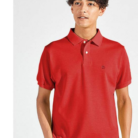
https://aft
免運費
３．未成
「AFTE
宅配
任。
４．使用「
免運費
即時審查
結果請求
離島宅配
５．嚴禁
免運費
形，恩沛
動。