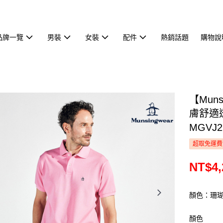
品牌一覽
男裝
女裝
配件
熱銷話題
購物說
【Mun
膚舒適
MGVJ2
超取免運費
NT$4,
顏色：珊
顏色