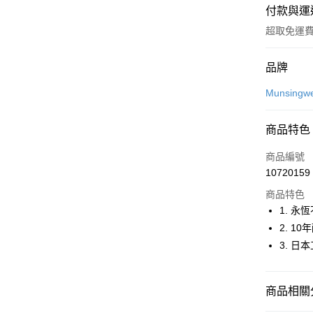
付款與運
超取免運
付款方式
品牌
信用卡一
Munsingw
超商取貨
商品特色
LINE Pay
商品編號
Apple Pay
10720159
商品特色
街口支付
1. 永
悠遊付
2. 1
3. 日
大哥付你
相關說明
【大哥付
AFTEE先
商品相關分
1.本服務
2.付款方
相關說明