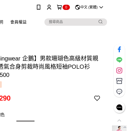
0
中文 (繁體)
明
會員權益
singwear 企鵝】男款珊瑚色高級材質親
透氣合身剪裁時尚風格短袖POLO衫
500
290
瑚色