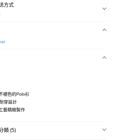
送方式
費
次付款
ear
付款
恆不褪色的Polo衫
0年耐穿設計
本工藝精緻製作
分期
你分期使用說明】
享後付
類 (5)
由台灣大哥大提供，台灣大哥大用戶可立即使用無須另外申請。
式選擇「大哥付你分期」，訂單成立後會自動跳轉到大哥付的交易