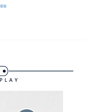
證手機門號後，選擇欲分期的期數、繳款截止日，確認付款後即
上衣
短袖POLO / 立領衫
FTEE先享後付」】
。
客服
先享後付是「在收到商品之後才付款」的支付方式。 讓您購物簡單
gwear
准額度、可分期數及費用金額請依後續交易確認頁面所載為準。
經典基本款Polo衫
心！
立30分鐘內，如未前往確認交易或遇審核未通過，訂單將自動取
：不需註冊會員、不需綁卡、不需儲值。
gwear
男款 | 短袖上衣
「轉專審核」未通過狀況，表示未達大哥付你分期系統評分，恕
：只要手機號碼，簡訊認證，即可結帳。
評估內容。
：先確認商品／服務後，再付款。
gwear
✨2025 春夏單品
式說明】
付款
項不併入電信帳單，「大哥付你分期」於每月結算日後寄送繳費提
EE先享後付」結帳流程】
選｜精選3折起
🌡️熱浪來襲：涼感❎機能❎專區
上衣
方式選擇「AFTEE先享後付」後，將跳轉至「AFTEE先享後
訊連結打開帳單後，可選擇「超商條碼／台灣大直營門市／銀行轉
頁面，進行簡訊認證並確認金額後，即可完成結帳。
付／iPASS MONEY」等通路繳費。
家取貨
成立數日內，您將收到繳費通知簡訊。
費通知簡訊後14天內，點擊此簡訊中的連結，可透過四大超商
項】
網路銀行／等多元方式進行付款，方視為交易完成。
係由「台灣大哥大股份有限公司」（以下簡稱本公司）所提供，讓
：結帳手續完成當下不需立刻繳費，但若您需要取消訂單，請聯
貨付款
易時，得透過本服務購買商品或服務，並由商店將買賣／分期付
的店家。未經商家同意取消之訂單仍視為有效，需透過AFTEE
金債權讓與本公司後，依約使用本公司帳單繳交帳款。
繳納相關費用。
意付款使用「大哥付你分期」之契約關係目的，商店將以您的個人
否成功請以「AFTEE先享後付 」之結帳頁面顯示為準，若有關於
含姓名、電話或地址）提供予台灣大哥大進項蒐集、處理及利
功／繳費後需取消欲退款等相關疑問，請聯繫「AFTEE先享後
爾富取貨
公司與您本人進行分期帳單所需資料之確認、核對及更正。
援中心」
https://netprotections.freshdesk.com/support/home
戶服務條款，請詳閱以下連結：
https://oppay.tw/userRule
項】
付款
恩沛科技股份有限公司提供之「AFTEE先享後付」服務完成之
依本服務之必要範圍內提供個人資料，並將交易相關給付款項請
讓予恩沛科技股份有限公司。
個人資料處理事宜，請瀏覽以下網址：
1取貨