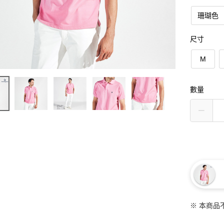
珊瑚色
尺寸
M
數量
※ 本商品