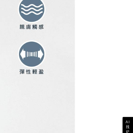
ee.tw/terms/#terms3
年的使用者請事先徵得法定代理人或監護人之同意方可使用
E先享後付」，若未經同意申辦者引起之損失，本公司不負相關責
AFTEE先享後付」時，將依據個別帳號之用戶狀況，依本公司
核予不同之上限額度；若仍有額度不足之情形，本公司將視審查
用戶進行身份認證。
一人註冊多個帳號或使用他人資訊註冊。若發現惡意使用之情
科技股份有限公司將有權停止該用戶之使用額度並採取法律行
AI
找
尺