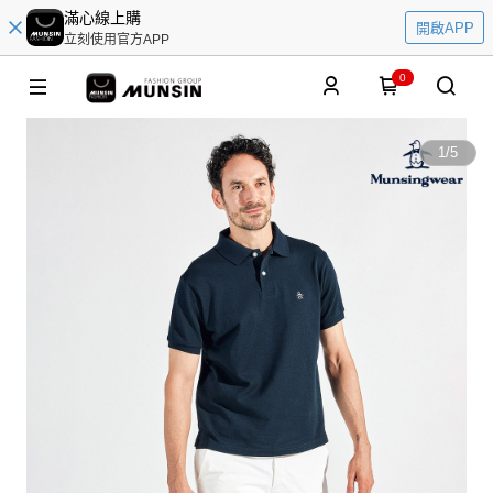
滿心線上購
開啟APP
立刻使用官方APP
0
1
/
5