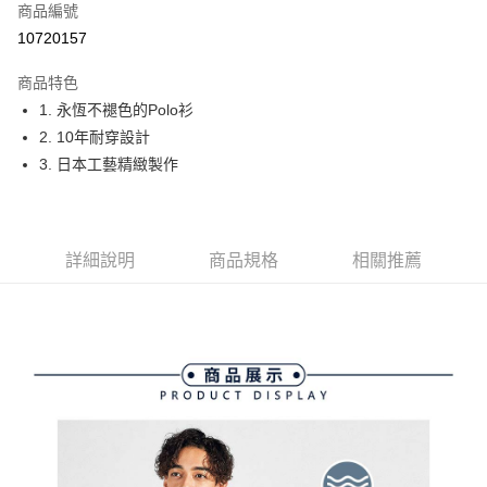
商品編號
Apple Pay
10720157
街口支付
商品特色
悠遊付
1. 永恆不褪色的Polo衫
大哥付你分期
2. 10年耐穿設計
相關說明
3. 日本工藝精緻製作
【大哥付你分期使用說明】
AFTEE先享後付
1.本服務由台灣大哥大提供，台灣大哥大用戶可立即使用無須另外申請。
2.付款方式選擇「大哥付你分期」，訂單成立後會自動跳轉到大哥付的交易
相關說明
流程，驗證手機門號後，選擇欲分期的期數、繳款截止日，確認付款後即完
【關於「AFTEE先享後付」】
詳細說明
商品規格
相關推薦
成交易。
ATM付款
AFTEE先享後付是「在收到商品之後才付款」的支付方式。 讓您購物簡單
3.實際核准額度、可分期數及費用金額請依後續交易確認頁面所載為準。
便利好安心！
4.訂單成立30分鐘內，如未前往確認交易或遇審核未通過，訂單將自動取
１．簡單：不需註冊會員、不需綁卡、不需儲值。
運送方式
消。如遇「轉專審核」未通過狀況，表示未達大哥付你分期系統評分，恕無
２．便利：只要手機號碼，簡訊認證，即可結帳。
法說明評估內容。
３．安心：先確認商品／服務後，再付款。
全家取貨付款
【繳款方式說明】
1.分期款項不併入電信帳單，「大哥付你分期」於每月結算日後寄送繳費提
免運費
【「AFTEE先享後付」結帳流程】
醒簡訊。
１．於結帳方式選擇「AFTEE先享後付」後，將跳轉至「AFTEE先享後付」
2.透過簡訊連結打開帳單後，可選擇「超商條碼／台灣大直營門市／銀行轉
付款後全家取貨
結帳頁面，進行簡訊認證並確認金額後，即可完成結帳。
帳／街口支付／iPASS MONEY」等通路繳費。
２．訂單成立數日內，您將收到繳費通知簡訊。
免運費
３．收到繳費通知簡訊後14天內，點擊此簡訊中的連結，可透過四大超商／
【注意事項】
ATM／網路銀行／等多元方式進行付款，方視為交易完成。