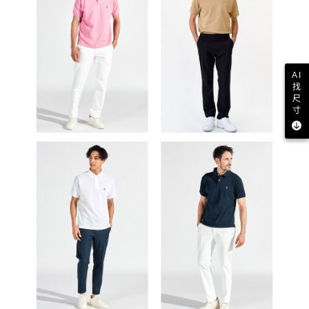
AI
找
尺
寸