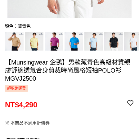
顏色：藏青色
【Munsingwear 企鵝】男款藏青色高級材質親
膚舒適透氣合身剪裁時尚風格短袖POLO衫
MGVJ2500
超取免運費
NT$4,290
※ 本商品不適用折價券