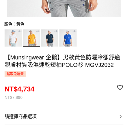
顏色：黃色
【Munsingwear 企鵝】男款黃色防曬冷卻舒適
親膚材質吸濕速乾短袖POLO衫 MGVJ2032
超取免運費
NT$4,734
NT$7,890
請選擇商品選項