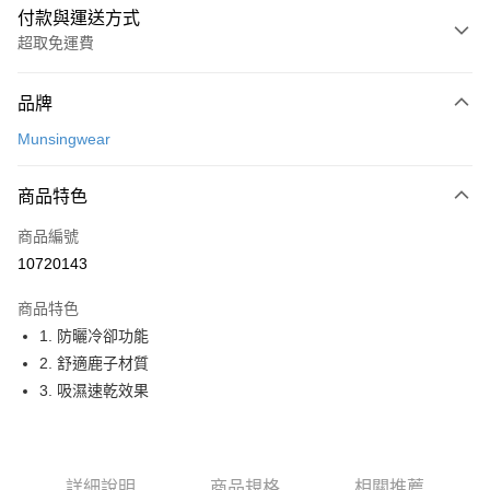
付款與運送方式
超取免運費
付款方式
品牌
信用卡一次付款
Munsingwear
超商取貨付款
商品特色
LINE Pay
商品編號
Apple Pay
10720143
街口支付
商品特色
悠遊付
1. 防曬冷卻功能
大哥付你分期
2. 舒適鹿子材質
相關說明
3. 吸濕速乾效果
【大哥付你分期使用說明】
AFTEE先享後付
1.本服務由台灣大哥大提供，台灣大哥大用戶可立即使用無須另外申請。
2.付款方式選擇「大哥付你分期」，訂單成立後會自動跳轉到大哥付的交易
相關說明
流程，驗證手機門號後，選擇欲分期的期數、繳款截止日，確認付款後即完
【關於「AFTEE先享後付」】
詳細說明
商品規格
相關推薦
成交易。