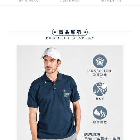
ATM付款
AFTEE先享後付是「在收到商品之後才付款」的支付方式。 讓您購物簡單
3.實際核准額度、可分期數及費用金額請依後續交易確認頁面所載為準。
便利好安心！
4.訂單成立30分鐘內，如未前往確認交易或遇審核未通過，訂單將自動取
１．簡單：不需註冊會員、不需綁卡、不需儲值。
運送方式
消。如遇「轉專審核」未通過狀況，表示未達大哥付你分期系統評分，恕無
２．便利：只要手機號碼，簡訊認證，即可結帳。
法說明評估內容。
３．安心：先確認商品／服務後，再付款。
全家取貨付款
【繳款方式說明】
1.分期款項不併入電信帳單，「大哥付你分期」於每月結算日後寄送繳費提
免運費
【「AFTEE先享後付」結帳流程】
醒簡訊。
１．於結帳方式選擇「AFTEE先享後付」後，將跳轉至「AFTEE先享後付」
2.透過簡訊連結打開帳單後，可選擇「超商條碼／台灣大直營門市／銀行轉
付款後全家取貨
結帳頁面，進行簡訊認證並確認金額後，即可完成結帳。
帳／街口支付／iPASS MONEY」等通路繳費。
２．訂單成立數日內，您將收到繳費通知簡訊。
免運費
３．收到繳費通知簡訊後14天內，點擊此簡訊中的連結，可透過四大超商／
【注意事項】
ATM／網路銀行／等多元方式進行付款，方視為交易完成。
萊爾富取貨付款
1.本服務係由「台灣大哥大股份有限公司」（以下簡稱本公司）所提供，讓
※ 請注意：結帳手續完成當下不需立刻繳費，但若您需要取消訂單，請聯絡
用戶於交易時，得透過本服務購買商品或服務，並由商店將買賣／分期付款
免運費
購買商品的店家。未經商家同意取消之訂單仍視為有效，需透過AFTEE先享
買賣價金債權讓與本公司後，依約使用本公司帳單繳交帳款。
後付繳納相關費用。
2.基於同意付款使用「大哥付你分期」之契約關係目的，商店將以您的個人
付款後萊爾富取貨
※ 交易是否成功請以「AFTEE先享後付 」之結帳頁面顯示為準，若有關於
資料（包含姓名、電話或地址）提供予台灣大哥大進項蒐集、處理及利用，
是否繳費成功／繳費後需取消欲退款等相關疑問，請聯繫「AFTEE先享後付
免運費
由本公司與您本人進行分期帳單所需資料之確認、核對及更正。
客戶支援中心」
https://netprotections.freshdesk.com/support/home
3.完整用戶服務條款，請詳閱以下連結：
https://oppay.tw/userRule
7-11取貨付款
【注意事項】
１．透過由恩沛科技股份有限公司提供之「AFTEE先享後付」服務完成之交
免運費
易，需依本服務之必要範圍內提供個人資料，並將交易相關給付款項請求債
權轉讓予恩沛科技股份有限公司。
付款後7-11取貨
２．關於個人資料處理事宜，請瀏覽以下網址：
免運費
https://aftee.tw/terms/#terms3