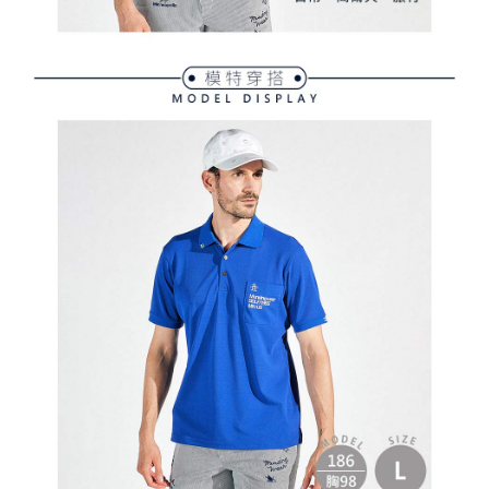
３．未成年的使用者請事先徵得法定代理人或監護人之同意方可使用
宅配
「AFTEE先享後付」，若未經同意申辦者引起之損失，本公司不負相關責
任。
免運費
４．使用「AFTEE先享後付」時，將依據個別帳號之用戶狀況，依本公司即
時審查核予不同之上限額度；若仍有額度不足之情形，本公司將視審查結果
離島宅配
請求用戶進行身份認證。
免運費
５．嚴禁一人註冊多個帳號或使用他人資訊註冊。若發現惡意使用之情形，
恩沛科技股份有限公司將有權停止該用戶之使用額度並採取法律行動。