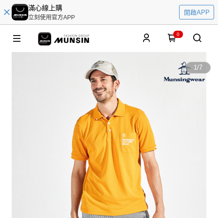
滿心線上購
開啟APP
立刻使用官方APP
0
1
/
7