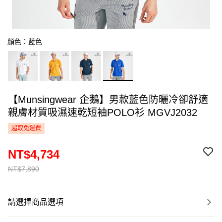
顏色：藍色
【Munsingwear 企鵝】男款藍色防曬冷卻舒適
親膚材質吸濕速乾短袖POLO衫 MGVJ2032
超取免運費
NT$4,734
NT$7,890
請選擇商品選項