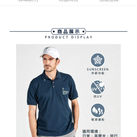
ATM付款
AFTEE先享後付是「在收到商品之後才付款」的支付方式。 讓您購物簡單
3.實際核准額度、可分期數及費用金額請依後續交易確認頁面所載為準。
便利好安心！
4.訂單成立30分鐘內，如未前往確認交易或遇審核未通過，訂單將自動取
１．簡單：不需註冊會員、不需綁卡、不需儲值。
運送方式
消。如遇「轉專審核」未通過狀況，表示未達大哥付你分期系統評分，恕無
２．便利：只要手機號碼，簡訊認證，即可結帳。
法說明評估內容。
３．安心：先確認商品／服務後，再付款。
全家取貨付款
【繳款方式說明】
1.分期款項不併入電信帳單，「大哥付你分期」於每月結算日後寄送繳費提
免運費
【「AFTEE先享後付」結帳流程】
醒簡訊。
１．於結帳方式選擇「AFTEE先享後付」後，將跳轉至「AFTEE先享後付」
2.透過簡訊連結打開帳單後，可選擇「超商條碼／台灣大直營門市／銀行轉
付款後全家取貨
結帳頁面，進行簡訊認證並確認金額後，即可完成結帳。
帳／街口支付／iPASS MONEY」等通路繳費。
２．訂單成立數日內，您將收到繳費通知簡訊。
免運費
３．收到繳費通知簡訊後14天內，點擊此簡訊中的連結，可透過四大超商／
【注意事項】
ATM／網路銀行／等多元方式進行付款，方視為交易完成。
萊爾富取貨付款
1.本服務係由「台灣大哥大股份有限公司」（以下簡稱本公司）所提供，讓
※ 請注意：結帳手續完成當下不需立刻繳費，但若您需要取消訂單，請聯絡
用戶於交易時，得透過本服務購買商品或服務，並由商店將買賣／分期付款
免運費
購買商品的店家。未經商家同意取消之訂單仍視為有效，需透過AFTEE先享
買賣價金債權讓與本公司後，依約使用本公司帳單繳交帳款。
後付繳納相關費用。
2.基於同意付款使用「大哥付你分期」之契約關係目的，商店將以您的個人
付款後萊爾富取貨
※ 交易是否成功請以「AFTEE先享後付 」之結帳頁面顯示為準，若有關於
資料（包含姓名、電話或地址）提供予台灣大哥大進項蒐集、處理及利用，
是否繳費成功／繳費後需取消欲退款等相關疑問，請聯繫「AFTEE先享後付
免運費
由本公司與您本人進行分期帳單所需資料之確認、核對及更正。
客戶支援中心」
https://netprotections.freshdesk.com/support/home
3.完整用戶服務條款，請詳閱以下連結：
https://oppay.tw/userRule
7-11取貨付款
【注意事項】
１．透過由恩沛科技股份有限公司提供之「AFTEE先享後付」服務完成之交
免運費
易，需依本服務之必要範圍內提供個人資料，並將交易相關給付款項請求債
權轉讓予恩沛科技股份有限公司。
付款後7-11取貨
２．關於個人資料處理事宜，請瀏覽以下網址：
免運費
https://aftee.tw/terms/#terms3