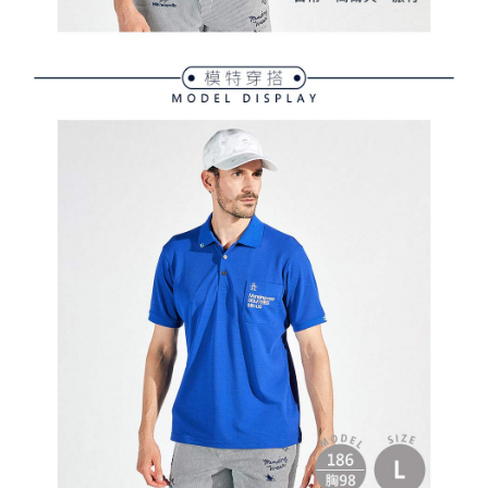
３．未成年的使用者請事先徵得法定代理人或監護人之同意方可使用
宅配
「AFTEE先享後付」，若未經同意申辦者引起之損失，本公司不負相關責
任。
免運費
４．使用「AFTEE先享後付」時，將依據個別帳號之用戶狀況，依本公司即
時審查核予不同之上限額度；若仍有額度不足之情形，本公司將視審查結果
離島宅配
請求用戶進行身份認證。
免運費
５．嚴禁一人註冊多個帳號或使用他人資訊註冊。若發現惡意使用之情形，
恩沛科技股份有限公司將有權停止該用戶之使用額度並採取法律行動。