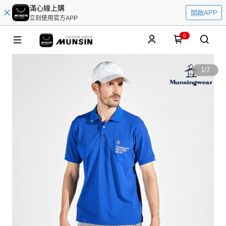
滿心線上購
開啟APP
立刻使用官方APP
0
1
/
7