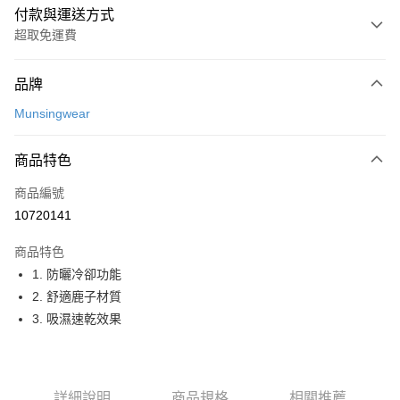
付款與運送方式
超取免運費
付款方式
品牌
信用卡一次付款
Munsingwear
超商取貨付款
商品特色
LINE Pay
商品編號
Apple Pay
10720141
街口支付
商品特色
悠遊付
1. 防曬冷卻功能
大哥付你分期
2. 舒適鹿子材質
相關說明
3. 吸濕速乾效果
【大哥付你分期使用說明】
AFTEE先享後付
1.本服務由台灣大哥大提供，台灣大哥大用戶可立即使用無須另外申請。
2.付款方式選擇「大哥付你分期」，訂單成立後會自動跳轉到大哥付的交易
相關說明
流程，驗證手機門號後，選擇欲分期的期數、繳款截止日，確認付款後即完
【關於「AFTEE先享後付」】
詳細說明
商品規格
相關推薦
成交易。