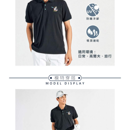
買賣價金債權讓與本公司後，依約使用本公司帳單繳交帳款。
後付繳納相關費用。
2.基於同意付款使用「大哥付你分期」之契約關係目的，商店將以您的個人
付款後萊爾富取貨
※ 交易是否成功請以「AFTEE先享後付 」之結帳頁面顯示為準，若有關於
資料（包含姓名、電話或地址）提供予台灣大哥大進項蒐集、處理及利用，
是否繳費成功／繳費後需取消欲退款等相關疑問，請聯繫「AFTEE先享後付
免運費
由本公司與您本人進行分期帳單所需資料之確認、核對及更正。
客戶支援中心」
https://netprotections.freshdesk.com/support/home
3.完整用戶服務條款，請詳閱以下連結：
https://oppay.tw/userRule
7-11取貨付款
【注意事項】
１．透過由恩沛科技股份有限公司提供之「AFTEE先享後付」服務完成之交
免運費
易，需依本服務之必要範圍內提供個人資料，並將交易相關給付款項請求債
權轉讓予恩沛科技股份有限公司。
付款後7-11取貨
２．關於個人資料處理事宜，請瀏覽以下網址：
免運費
https://aftee.tw/terms/#terms3
３．未成年的使用者請事先徵得法定代理人或監護人之同意方可使用
宅配
「AFTEE先享後付」，若未經同意申辦者引起之損失，本公司不負相關責
任。
免運費
４．使用「AFTEE先享後付」時，將依據個別帳號之用戶狀況，依本公司即
時審查核予不同之上限額度；若仍有額度不足之情形，本公司將視審查結果
離島宅配
請求用戶進行身份認證。
免運費
５．嚴禁一人註冊多個帳號或使用他人資訊註冊。若發現惡意使用之情形，
恩沛科技股份有限公司將有權停止該用戶之使用額度並採取法律行動。