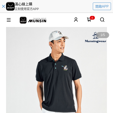
滿心線上購
開啟APP
立刻使用官方APP
0
1
/
5