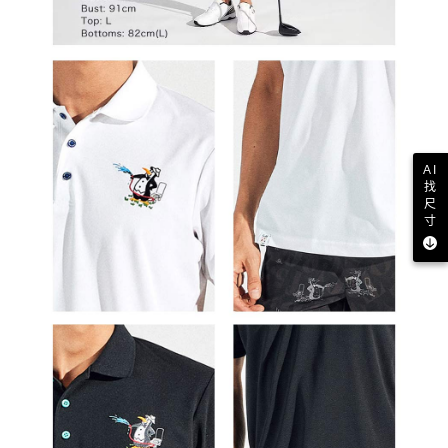
AI
找
尺
寸