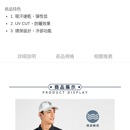
街口支付
商品特色
悠遊付
1. 吸汗速乾，彈性佳
大哥付你分期
2. UV CUT，防曬效果
相關說明
3. 環保設計，冷卻功能
【大哥付你分期使用說明】
AFTEE先享後付
1.本服務由台灣大哥大提供，台灣大哥大用戶可立即使用無須另外申請。
2.付款方式選擇「大哥付你分期」，訂單成立後會自動跳轉到大哥付的交易
相關說明
流程，驗證手機門號後，選擇欲分期的期數、繳款截止日，確認付款後即完
【關於「AFTEE先享後付」】
詳細說明
商品規格
相關推薦
成交易。
ATM付款
AFTEE先享後付是「在收到商品之後才付款」的支付方式。 讓您購物簡單
3.實際核准額度、可分期數及費用金額請依後續交易確認頁面所載為準。
便利好安心！
4.訂單成立30分鐘內，如未前往確認交易或遇審核未通過，訂單將自動取
１．簡單：不需註冊會員、不需綁卡、不需儲值。
運送方式
消。如遇「轉專審核」未通過狀況，表示未達大哥付你分期系統評分，恕無
２．便利：只要手機號碼，簡訊認證，即可結帳。
法說明評估內容。
３．安心：先確認商品／服務後，再付款。
全家取貨付款
【繳款方式說明】
1.分期款項不併入電信帳單，「大哥付你分期」於每月結算日後寄送繳費提
免運費
【「AFTEE先享後付」結帳流程】
醒簡訊。
１．於結帳方式選擇「AFTEE先享後付」後，將跳轉至「AFTEE先享後付」
2.透過簡訊連結打開帳單後，可選擇「超商條碼／台灣大直營門市／銀行轉
付款後全家取貨
結帳頁面，進行簡訊認證並確認金額後，即可完成結帳。
帳／街口支付／iPASS MONEY」等通路繳費。
２．訂單成立數日內，您將收到繳費通知簡訊。
免運費
３．收到繳費通知簡訊後14天內，點擊此簡訊中的連結，可透過四大超商／
【注意事項】
ATM／網路銀行／等多元方式進行付款，方視為交易完成。
萊爾富取貨付款
1.本服務係由「台灣大哥大股份有限公司」（以下簡稱本公司）所提供，讓
※ 請注意：結帳手續完成當下不需立刻繳費，但若您需要取消訂單，請聯絡
用戶於交易時，得透過本服務購買商品或服務，並由商店將買賣／分期付款
免運費
購買商品的店家。未經商家同意取消之訂單仍視為有效，需透過AFTEE先享