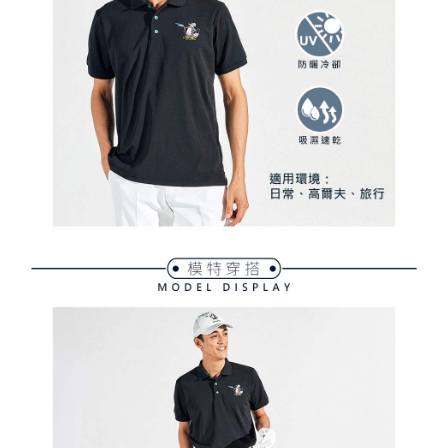
買賣價金債權讓與本公司後，依約使用本公司帳單繳交帳款。
後付繳納相關費用。
2.基於同意付款使用「大哥付你分期」之契約關係目的，商店將以您的個人
付款後萊爾富取貨
※ 交易是否成功請以「AFTEE先享後付 」之結帳頁面顯示為準，若有關於
資料（包含姓名、電話或地址）提供予台灣大哥大進項蒐集、處理及利用，
是否繳費成功／繳費後需取消欲退款等相關疑問，請聯繫「AFTEE先享後付
免運費
由本公司與您本人進行分期帳單所需資料之確認、核對及更正。
客戶支援中心」
https://netprotections.freshdesk.com/support/home
3.完整用戶服務條款，請詳閱以下連結：
https://oppay.tw/userRule
7-11取貨付款
【注意事項】
１．透過由恩沛科技股份有限公司提供之「AFTEE先享後付」服務完成之交
免運費
易，需依本服務之必要範圍內提供個人資料，並將交易相關給付款項請求債
權轉讓予恩沛科技股份有限公司。
付款後7-11取貨
２．關於個人資料處理事宜，請瀏覽以下網址：
免運費
https://aftee.tw/terms/#terms3
３．未成年的使用者請事先徵得法定代理人或監護人之同意方可使用
宅配
「AFTEE先享後付」，若未經同意申辦者引起之損失，本公司不負相關責
任。
免運費
４．使用「AFTEE先享後付」時，將依據個別帳號之用戶狀況，依本公司即
時審查核予不同之上限額度；若仍有額度不足之情形，本公司將視審查結果
離島宅配
請求用戶進行身份認證。
免運費
５．嚴禁一人註冊多個帳號或使用他人資訊註冊。若發現惡意使用之情形，
恩沛科技股份有限公司將有權停止該用戶之使用額度並採取法律行動。