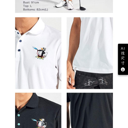
AI
找
尺
寸