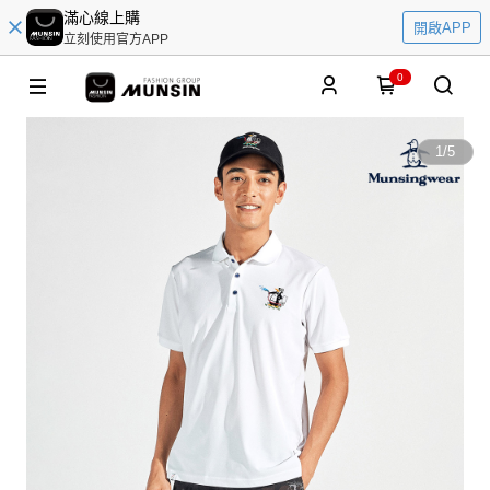
滿心線上購
開啟APP
立刻使用官方APP
0
1
/
5