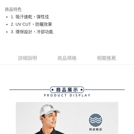
街口支付
商品特色
悠遊付
1. 吸汗速乾，彈性佳
大哥付你分期
2. UV CUT，防曬效果
相關說明
3. 環保設計，冷卻功能
【大哥付你分期使用說明】
AFTEE先享後付
1.本服務由台灣大哥大提供，台灣大哥大用戶可立即使用無須另外申請。
2.付款方式選擇「大哥付你分期」，訂單成立後會自動跳轉到大哥付的交易
相關說明
流程，驗證手機門號後，選擇欲分期的期數、繳款截止日，確認付款後即完
【關於「AFTEE先享後付」】
詳細說明
商品規格
相關推薦
成交易。
ATM付款
AFTEE先享後付是「在收到商品之後才付款」的支付方式。 讓您購物簡單
3.實際核准額度、可分期數及費用金額請依後續交易確認頁面所載為準。
便利好安心！
4.訂單成立30分鐘內，如未前往確認交易或遇審核未通過，訂單將自動取
１．簡單：不需註冊會員、不需綁卡、不需儲值。
運送方式
消。如遇「轉專審核」未通過狀況，表示未達大哥付你分期系統評分，恕無
２．便利：只要手機號碼，簡訊認證，即可結帳。
法說明評估內容。
３．安心：先確認商品／服務後，再付款。
全家取貨付款
【繳款方式說明】
1.分期款項不併入電信帳單，「大哥付你分期」於每月結算日後寄送繳費提
免運費
【「AFTEE先享後付」結帳流程】
醒簡訊。
１．於結帳方式選擇「AFTEE先享後付」後，將跳轉至「AFTEE先享後付」
2.透過簡訊連結打開帳單後，可選擇「超商條碼／台灣大直營門市／銀行轉
付款後全家取貨
結帳頁面，進行簡訊認證並確認金額後，即可完成結帳。
帳／街口支付／iPASS MONEY」等通路繳費。
２．訂單成立數日內，您將收到繳費通知簡訊。
免運費
３．收到繳費通知簡訊後14天內，點擊此簡訊中的連結，可透過四大超商／
【注意事項】
ATM／網路銀行／等多元方式進行付款，方視為交易完成。
萊爾富取貨付款
1.本服務係由「台灣大哥大股份有限公司」（以下簡稱本公司）所提供，讓
※ 請注意：結帳手續完成當下不需立刻繳費，但若您需要取消訂單，請聯絡
用戶於交易時，得透過本服務購買商品或服務，並由商店將買賣／分期付款
免運費
購買商品的店家。未經商家同意取消之訂單仍視為有效，需透過AFTEE先享