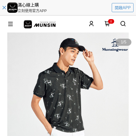
滿心線上購
開啟APP
立刻使用官方APP
0
1
/
5