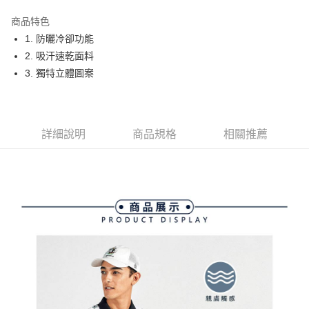
街口支付
商品特色
悠遊付
1. 防曬冷卻功能
大哥付你分期
2. 吸汗速乾面料
相關說明
3. 獨特立體圖案
【大哥付你分期使用說明】
AFTEE先享後付
1.本服務由台灣大哥大提供，台灣大哥大用戶可立即使用無須另外申請。
2.付款方式選擇「大哥付你分期」，訂單成立後會自動跳轉到大哥付的交易
相關說明
流程，驗證手機門號後，選擇欲分期的期數、繳款截止日，確認付款後即完
【關於「AFTEE先享後付」】
詳細說明
商品規格
相關推薦
成交易。
ATM付款
AFTEE先享後付是「在收到商品之後才付款」的支付方式。 讓您購物簡單
3.實際核准額度、可分期數及費用金額請依後續交易確認頁面所載為準。
便利好安心！
4.訂單成立30分鐘內，如未前往確認交易或遇審核未通過，訂單將自動取
１．簡單：不需註冊會員、不需綁卡、不需儲值。
運送方式
消。如遇「轉專審核」未通過狀況，表示未達大哥付你分期系統評分，恕無
２．便利：只要手機號碼，簡訊認證，即可結帳。
法說明評估內容。
３．安心：先確認商品／服務後，再付款。
全家取貨付款
【繳款方式說明】
1.分期款項不併入電信帳單，「大哥付你分期」於每月結算日後寄送繳費提
免運費
【「AFTEE先享後付」結帳流程】
醒簡訊。
１．於結帳方式選擇「AFTEE先享後付」後，將跳轉至「AFTEE先享後付」
2.透過簡訊連結打開帳單後，可選擇「超商條碼／台灣大直營門市／銀行轉
付款後全家取貨
結帳頁面，進行簡訊認證並確認金額後，即可完成結帳。
帳／街口支付／iPASS MONEY」等通路繳費。
２．訂單成立數日內，您將收到繳費通知簡訊。
免運費
３．收到繳費通知簡訊後14天內，點擊此簡訊中的連結，可透過四大超商／
【注意事項】
ATM／網路銀行／等多元方式進行付款，方視為交易完成。
萊爾富取貨付款
1.本服務係由「台灣大哥大股份有限公司」（以下簡稱本公司）所提供，讓
※ 請注意：結帳手續完成當下不需立刻繳費，但若您需要取消訂單，請聯絡
用戶於交易時，得透過本服務購買商品或服務，並由商店將買賣／分期付款
免運費
購買商品的店家。未經商家同意取消之訂單仍視為有效，需透過AFTEE先享