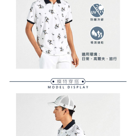
買賣價金債權讓與本公司後，依約使用本公司帳單繳交帳款。
後付繳納相關費用。
2.基於同意付款使用「大哥付你分期」之契約關係目的，商店將以您的個人
付款後萊爾富取貨
※ 交易是否成功請以「AFTEE先享後付 」之結帳頁面顯示為準，若有關於
資料（包含姓名、電話或地址）提供予台灣大哥大進項蒐集、處理及利用，
是否繳費成功／繳費後需取消欲退款等相關疑問，請聯繫「AFTEE先享後付
免運費
由本公司與您本人進行分期帳單所需資料之確認、核對及更正。
客戶支援中心」
https://netprotections.freshdesk.com/support/home
3.完整用戶服務條款，請詳閱以下連結：
https://oppay.tw/userRule
7-11取貨付款
【注意事項】
１．透過由恩沛科技股份有限公司提供之「AFTEE先享後付」服務完成之交
免運費
易，需依本服務之必要範圍內提供個人資料，並將交易相關給付款項請求債
權轉讓予恩沛科技股份有限公司。
付款後7-11取貨
２．關於個人資料處理事宜，請瀏覽以下網址：
免運費
https://aftee.tw/terms/#terms3
３．未成年的使用者請事先徵得法定代理人或監護人之同意方可使用
宅配
「AFTEE先享後付」，若未經同意申辦者引起之損失，本公司不負相關責
任。
免運費
４．使用「AFTEE先享後付」時，將依據個別帳號之用戶狀況，依本公司即
時審查核予不同之上限額度；若仍有額度不足之情形，本公司將視審查結果
離島宅配
請求用戶進行身份認證。
免運費
５．嚴禁一人註冊多個帳號或使用他人資訊註冊。若發現惡意使用之情形，
恩沛科技股份有限公司將有權停止該用戶之使用額度並採取法律行動。