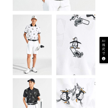
AI
找
尺
寸