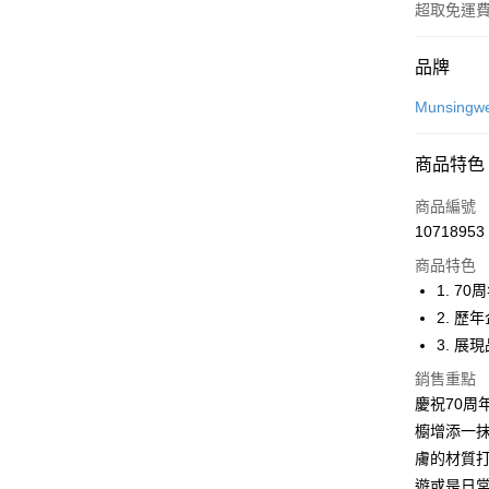
超取免運
付款方式
品牌
信用卡一
Munsingw
超商取貨
商品特色
LINE Pay
商品編號
Apple Pay
10718953
商品特色
街口支付
1. 70
悠遊付
2. 歷
3. 展
大哥付你
相關說明
銷售重點
【大哥付
慶祝70周
AFTEE先
1.本服務
櫥增添一抹
2.付款方
相關說明
流程，驗
膚的材質
【關於「A
ATM付款
完成交易
AFTEE
遊或是日