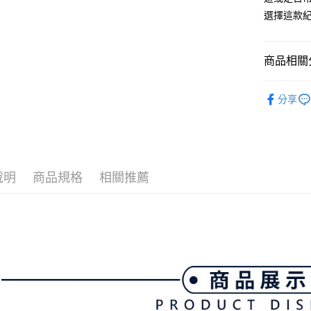
3.實際核
便利好安
選擇這款紀
4.訂單成
１．簡單
消。如遇
２．便利
運送方式
無法說明
３．安心
【繳款方
商品相關分
全家取貨
1.分期款
【「AFT
醒簡訊。
免運費
１．於結帳
💎 Munsin
2.透過簡
付」結帳
分享
帳／街口支
付款後全
２．訂單
▶男裝
３．收到繳
免運費
【注意事
／ATM／
💎 Munsin
1.本服務
※ 請注意
萊爾富取
用戶於交
💎 Munsin
絡購買商品
款買賣價
先享後付
免運費
男款服飾
說明
商品規格
相關推薦
2.基於同
※ 交易是
資料（包
是否繳費成
付款後萊
用，由本
付客戶支
免運費
3.完整用
【注意事
7-11取貨
１．透過由
交易，需
免運費
求債權轉
２．關於
付款後7-1
https://aft
免運費
３．未成