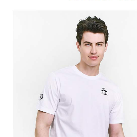
「AFTE
宅配
任。
４．使用「
免運費
即時審查
結果請求
離島宅配
５．嚴禁
免運費
形，恩沛
動。