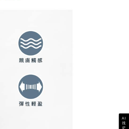
E先享後付」，若未經同意申辦者引起之損失，本公司不負相關責
AFTEE先享後付」時，將依據個別帳號之用戶狀況，依本公司
核予不同之上限額度；若仍有額度不足之情形，本公司將視審查
用戶進行身份認證。
一人註冊多個帳號或使用他人資訊註冊。若發現惡意使用之情
科技股份有限公司將有權停止該用戶之使用額度並採取法律行
AI
找
尺