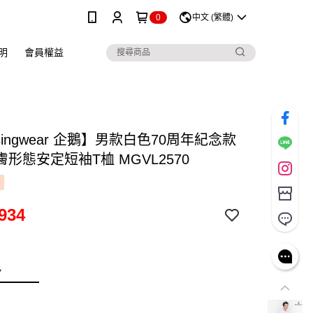
0
中文 (繁體)
明
會員權益
singwear 企鵝】男款白色70周年紀念款
形態安定短袖T桖 MGVL2570
934
色