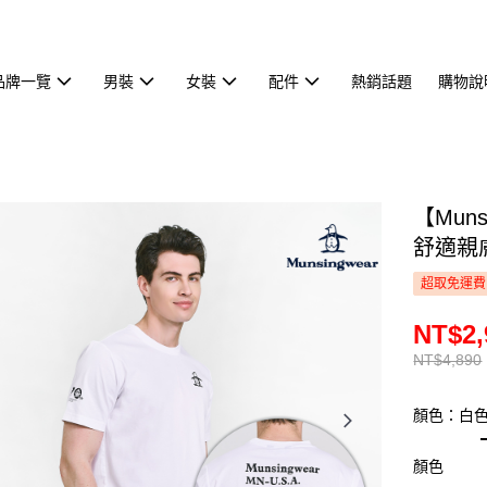
品牌一覽
男裝
女裝
配件
熱銷話題
購物說
【Mun
舒適親膚
超取免運費
NT$2,
NT$4,890
顏色：白
顏色