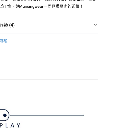
准額度、可分期數及費用金額請依後續交易確認頁面所載為準。
心！
念T恤，與Munsingwear一同見證歷史的延續！
立30分鐘內，如未前往確認交易或遇審核未通過，訂單將自動取
：不需註冊會員、不需綁卡、不需儲值。
「轉專審核」未通過狀況，表示未達大哥付你分期系統評分，恕
：只要手機號碼，簡訊認證，即可結帳。
評估內容。
：先確認商品／服務後，再付款。
式說明】
類 (4)
付款
項不併入電信帳單，「大哥付你分期」於每月結算日後寄送繳費提
EE先享後付」結帳流程】
方式選擇「AFTEE先享後付」後，將跳轉至「AFTEE先享後
gwear
男款 | 短袖上衣
訊連結打開帳單後，可選擇「超商條碼／台灣大直營門市／銀行轉
頁面，進行簡訊認證並確認金額後，即可完成結帳。
客服
付／iPASS MONEY」等通路繳費。
家取貨
成立數日內，您將收到繳費通知簡訊。
上衣
短袖T恤
費通知簡訊後14天內，點擊此簡訊中的連結，可透過四大超商
項】
網路銀行／等多元方式進行付款，方視為交易完成。
gwear
✨2025 春夏單品
係由「台灣大哥大股份有限公司」（以下簡稱本公司）所提供，讓
：結帳手續完成當下不需立刻繳費，但若您需要取消訂單，請聯
貨付款
易時，得透過本服務購買商品或服務，並由商店將買賣／分期付
gwear
的店家。未經商家同意取消之訂單仍視為有效，需透過AFTEE
🔥OUTLET特價商品專區5折起
春夏款式
金債權讓與本公司後，依約使用本公司帳單繳交帳款。
繳納相關費用。
意付款使用「大哥付你分期」之契約關係目的，商店將以您的個人
否成功請以「AFTEE先享後付 」之結帳頁面顯示為準，若有關於
含姓名、電話或地址）提供予台灣大哥大進項蒐集、處理及利
功／繳費後需取消欲退款等相關疑問，請聯繫「AFTEE先享後
爾富取貨
公司與您本人進行分期帳單所需資料之確認、核對及更正。
援中心」
https://netprotections.freshdesk.com/support/home
戶服務條款，請詳閱以下連結：
https://oppay.tw/userRule
項】
付款
恩沛科技股份有限公司提供之「AFTEE先享後付」服務完成之
依本服務之必要範圍內提供個人資料，並將交易相關給付款項請
讓予恩沛科技股份有限公司。
個人資料處理事宜，請瀏覽以下網址：
1取貨
ee.tw/terms/#terms3
年的使用者請事先徵得法定代理人或監護人之同意方可使用