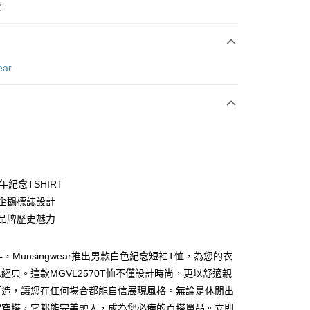
費
次付款
ear
付款
周年紀念TSHIRT
年企鵝標誌設計
現品牌歷史魅力
分期
你分期使用說明】
年，Munsingwear推出男款白色紀念短袖T恤，為您的衣
享後付
由台灣大哥大提供，台灣大哥大用戶可立即使用無須另外申請。
經典。這款MGVL2570T恤不僅設計時尚，更以舒適親
式選擇「大哥付你分期」，訂單成立後會自動跳轉到大哥付的交易
證手機門號後，選擇欲分期的期數、繳款截止日，確認付款後即
打造，讓您在任何場合都能自信展現風格。無論是休閒出
FTEE先享後付」】
。
先享後付是「在收到商品之後才付款」的支付方式。 讓您購物簡單
常穿搭，它都能完美融入，成為您必備的百搭單品。立即