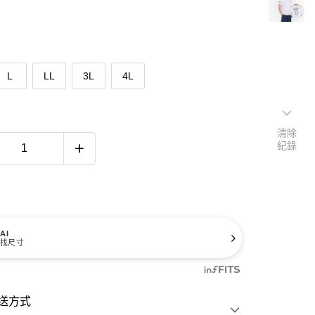
L
LL
3L
4L
清除
紀錄
AI
找尺寸
送方式